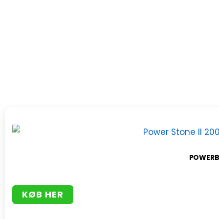
POWERBA
KØB HER