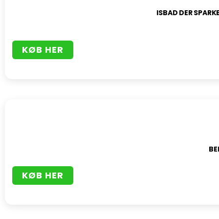
ISBAD DER SPARK
KØB HER
BE
KØB HER