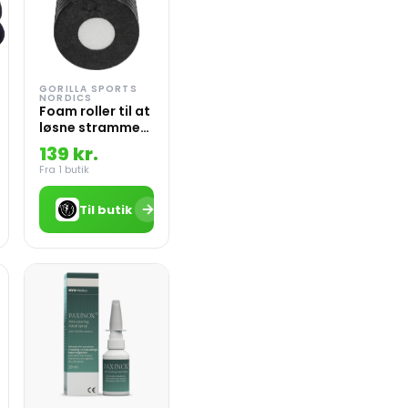
GORILLA SPORTS
NORDICS
Foam roller til at
løsne stramme
muskler
139 kr.
Fra 1 butik
→
Til butik