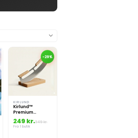
-29%
KIRLUND
Kirlund™
Premium
pizzacutter
249 kr.
349 kr.
Fra 1 butik