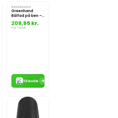
GREENHAND
Greenhand
Bålfad på ben –
Jern patineret
209,95 kr.
look – 1002716
Fra 1 butik
→
Til butik