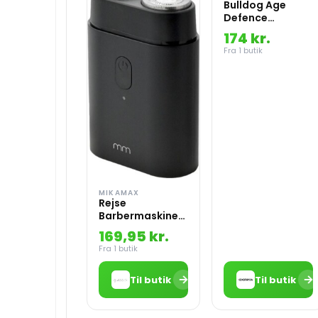
Bulldog Age
Defence
Moisturiser 100
174 kr.
ml
Fra 1 butik
MIKAMAX
Rejse
Barbermaskine
Mikamax
169,95 kr.
Fra 1 butik
→
→
Til butik
Til butik