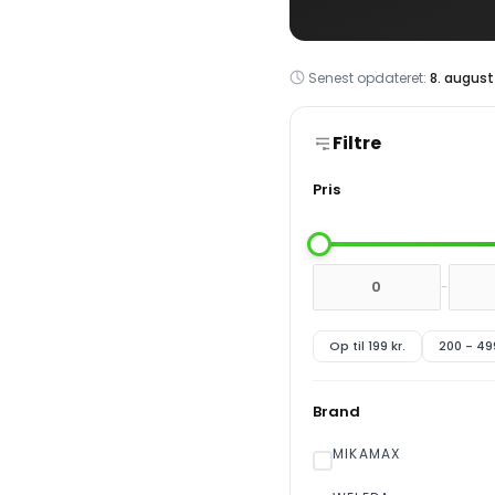
Senest opdateret:
8. august
Filtre
Pris
-
Op til 199 kr.
200 - 499
Brand
MIKAMAX