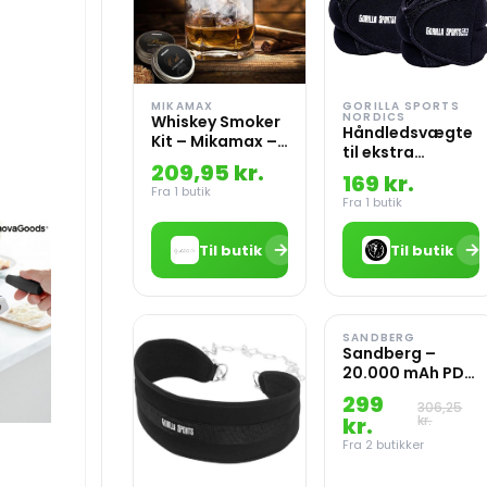
MIKAMAX
GORILLA SPORTS
NORDICS
Whiskey Smoker
Håndledsvægte
Kit – Mikamax –
til ekstra
7 Dele
209,95 kr.
modstand
169 kr.
Fra 1 butik
Fra 1 butik
→
→
Til butik
Til butik
SANDBERG
-2%
Sandberg –
20.000 mAh PD
20W USB-C –
299
306,25
PowerBank
kr.
kr.
Fra 2 butikker