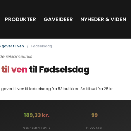
PRODUKTER
GAVEIDEER
NYHEDER & VIDEN
e gaver til ven
Fødselsdag
de reklamelinks
 til ven
til Fødselsdag
aver til ven til fødselsdag fra 53 butikker. Se tilbud fra 25 kr.
189,33 kr.
99
GENNEMSNITSPRIS
PRODUKTER