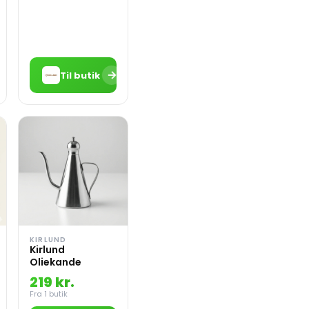
→
Til butik
KIRLUND
Kirlund
Oliekande
219 kr.
Fra 1 butik