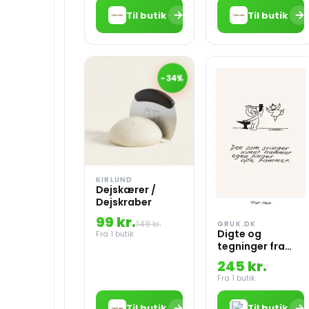
→
→
Til butik
Til butik
-34%
KIRLUND
Dejskærer /
Dejskraber
99 kr.
149 kr.
GRUK.DK
Digte og
Fra 1 butik
tegninger fra
Piet Hein
245 kr.
Fra 1 butik
→
→
Til butik
Til butik