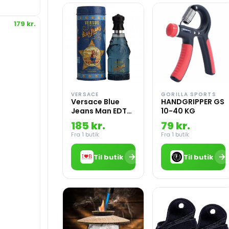
179 kr.
VERSACE
GORILLA SPORTS
Versace Blue
HANDGRIPPER GS
Jeans Man EDT
10-40 KG
75 ml
185 kr.
79 kr.
Fra 1 butik
Fra 1 butik
→
→
Til butik
Til butik