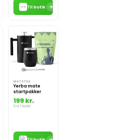
→
Til butik
MATETEA
Yerba mate
startpakker
199 kr.
Fra 1 butik
→
Til butik