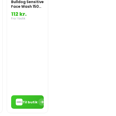
Bulldog Sensitive
Face Wash 150
ml
112 kr.
Fra 1 butik
→
Til butik