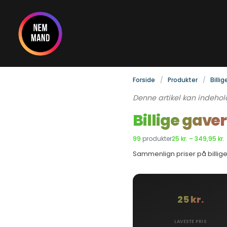
Gå
til
indholdet
Forside
Produkter
Billig
Denne artikel kan indehol
Billige gaver
99
produkter
25 kr. – 349,95 kr.
Sammenlign priser på billige g
25 kr.
LAVESTE PRIS