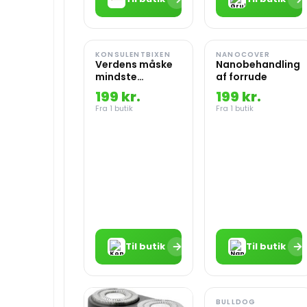
KONSULENTBIXEN
NANOCOVER
Verdens måske
Nanobehandling
mindste
af forrude
bluetooth
199 kr.
199 kr.
højttaler i sort
Fra 1 butik
Fra 1 butik
aluminium
→
→
Til butik
Til butik
BULLDOG