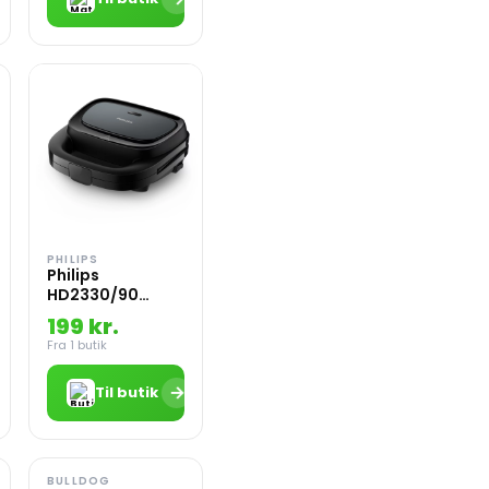
PHILIPS
Philips
HD2330/90
Sandwich
199 kr.
maskine
Fra 1 butik
→
Til butik
BULLDOG