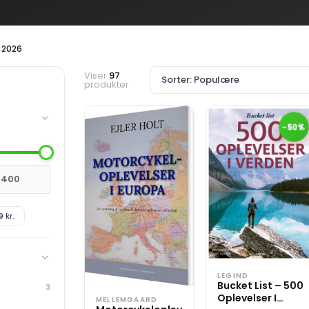
 2026
Viser
97
produkter
-50%
 kr.
LEGIND
Bucket List – 500
3
Oplevelser I
MELLEMGAARD