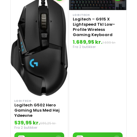
LOGITECH
Logitech – G915 X
Lightspeed Tkl Low-
Profile Wireless
Gaming Keyboard
1.689,95 kr.
1.699 kr.
Fra 2 butikker
LOGITECH
Logitech G502 Hero
Gaming Mus Med Høj
Ydeevne
539,95 kr.
686,25 kr.
Fra 2 butikker