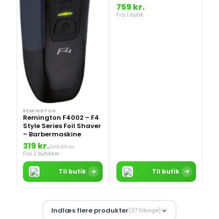
759 kr.
Fra 1 butik
REMINGTON
Remington F4002 – F4
Style Series Foil Shaver
– Barbermaskine
319 kr.
329,95 kr.
Fra 2 butikker
→
→
Til butik
Til butik
Indlæs flere produkter
(27 tilbage)