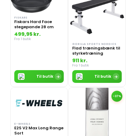
FISKARS
Fiskars Hard Face
stegepande 28 cm
499,95 kr.
Fra 1 butik
GORILLA SPORTS NORDICS
Flad træningsbænk til
styrketræning
911 kr.
Fra 1 butik
→
→
Til butik
Til butik
-37%
E-WHEELS
E2S V2 Max Long Range
Sort