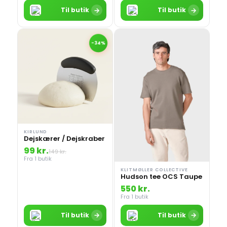
→
→
Til butik
Til butik
-34%
KIRLUND
Dejskærer / Dejskraber
99 kr.
149 kr.
Fra 1 butik
KLITMØLLER COLLECTIVE
Hudson tee OCS Taupe
550 kr.
Fra 1 butik
→
→
Til butik
Til butik