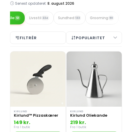
Senest opdateret:
8. august 2026
Alle
Livsstil
Sundhed
Grooming
Gad
51
224
133
98
FILTRÉR
POPULARITET
KIRLUND
KIRLUND
Kirlund™ Pizzaskærer
Kirlund Oliekande
149 kr.
219 kr.
Fra 1 butik
Fra 1 butik