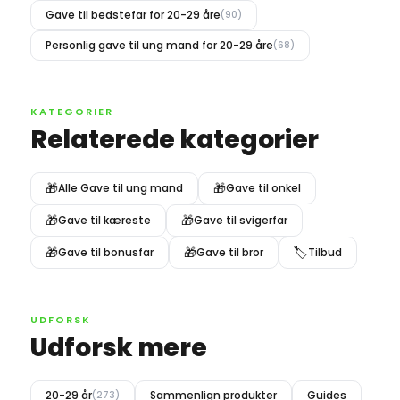
Gave til bedstefar for 20-29 åre
(90)
Personlig gave til ung mand for 20-29 åre
(68)
KATEGORIER
Relaterede kategorier
🎁
🎁
Alle Gave til ung mand
Gave til onkel
🎁
🎁
Gave til kæreste
Gave til svigerfar
🎁
🎁
🏷️
Gave til bonusfar
Gave til bror
Tilbud
UDFORSK
Udforsk mere
20-29 år
Sammenlign produkter
Guides
(273)