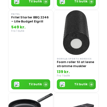
→
→
Til butik
Til butik
FRITEL
Fritel Starter BBQ 2246
– Lille Budget Elgrill
549 kr.
Fra 1 butik
GORILLA SPORTS NORDICS
Foam roller til at løsne
stramme muskler
139 kr.
Fra 1 butik
→
→
Til butik
Til butik