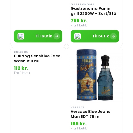
GASTRONOMA
Gastronoma Panini
grill 2200W – Sort/Stål
755 kr.
Fra 1 butik
→
→
Til butik
Til butik
BULLDOG
Bulldog Sensitive Face
Wash 150 ml
112 kr.
Fra 1 butik
VERSACE
Versace Blue Jeans
Man EDT 75 ml
185 kr.
Fra 1 butik