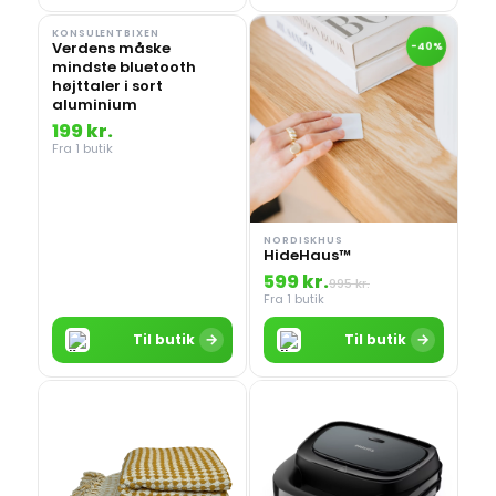
KONSULENTBIXEN
Verdens måske
-40%
mindste bluetooth
højttaler i sort
aluminium
199 kr.
Fra 1 butik
NORDISKHUS
HideHaus™
599 kr.
995 kr.
Fra 1 butik
→
→
Til butik
Til butik