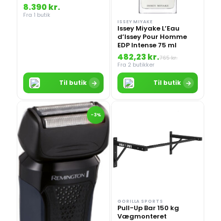
8.390 kr.
Fra 1 butik
ISSEY MIYAKE
Issey Miyake L’Eau
d’Issey Pour Homme
EDP Intense 75 ml
482,23 kr.
765 kr.
Fra 2 butikker
→
→
Til butik
Til butik
-3%
GORILLA SPORTS
Pull-Up Bar 150 kg
Vægmonteret