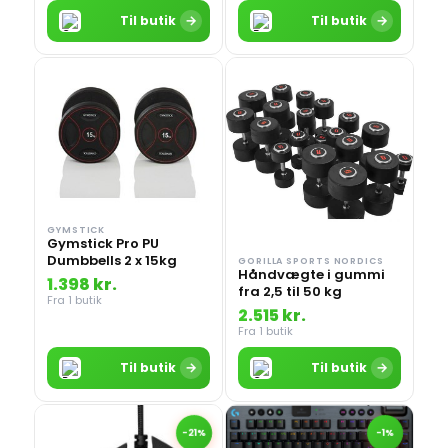
→
→
Til butik
Til butik
GYMSTICK
Gymstick Pro PU
Dumbbells 2 x 15kg
GORILLA SPORTS NORDICS
Håndvægte i gummi
1.398 kr.
fra 2,5 til 50 kg
Fra 1 butik
2.515 kr.
Fra 1 butik
→
→
Til butik
Til butik
-21%
-1%