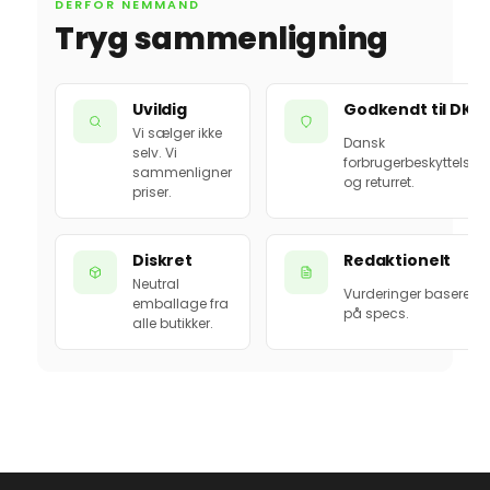
DERFOR NEMMAND
Tryg sammenligning
Uvildig
Godkendt til DK
Vi sælger ikke
Dansk
selv. Vi
forbrugerbeskyttelse
sammenligner
og returret.
priser.
Diskret
Redaktionelt
Neutral
Vurderinger baseret
emballage fra
på specs.
alle butikker.