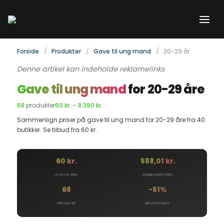
Gå
til
indholdet
Forside
Produkter
Gave til ung mand
20-29 år
Denne artikel kan indeholde reklamelinks
Gave til ung mand
for 20-29 åre
68
produkter
60 kr. – 8.390 kr.
Sammenlign priser på gave til ung mand for 20-29 åre fra 40
butikker. Se tilbud fra 60 kr.
60 kr.
588,01 kr.
LAVESTE PRIS
GENNEMSNITSPRIS
68
-51%
PRODUKTER
BEDSTE RABAT