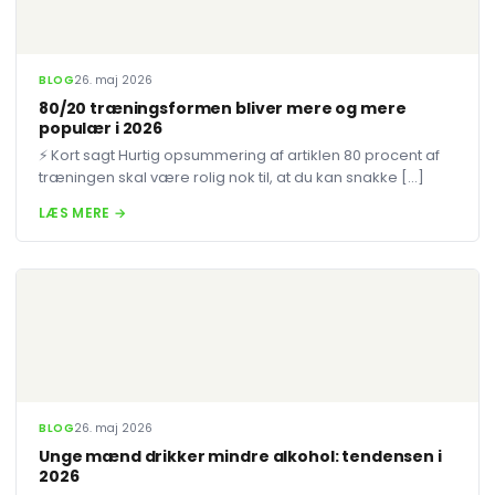
BLOG
26. maj 2026
80/20 træningsformen bliver mere og mere
populær i 2026
⚡ Kort sagt Hurtig opsummering af artiklen 80 procent af
træningen skal være rolig nok til, at du kan snakke […]
LÆS MERE →
BLOG
26. maj 2026
Unge mænd drikker mindre alkohol: tendensen i
2026