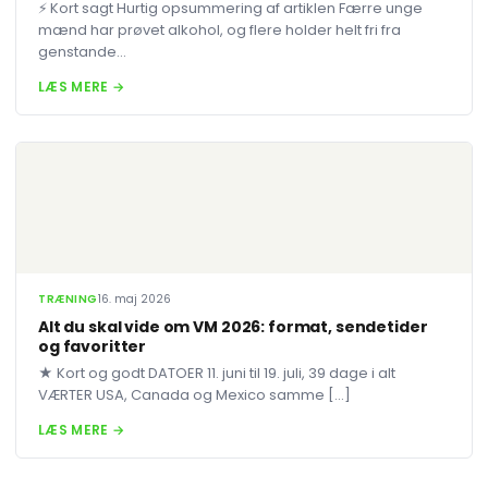
⚡ Kort sagt Hurtig opsummering af artiklen Færre unge
mænd har prøvet alkohol, og flere holder helt fri fra
genstande...
LÆS MERE →
TRÆNING
16. maj 2026
Alt du skal vide om VM 2026: format, sendetider
og favoritter
★ Kort og godt DATOER 11. juni til 19. juli, 39 dage i alt
VÆRTER USA, Canada og Mexico samme […]
LÆS MERE →