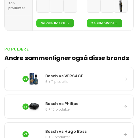
Top
produkter
Se alle Bosch →
Se alle Wahl →
POPULÆRE
Andre sammenligner også disse brands
Bosch vs VERSACE
→
VS
6 + 11 produkter
Bosch vs Philips
→
VS
6 + 10 produkter
Bosch vs Hugo Boss
→
VS
6 + 9 produkter