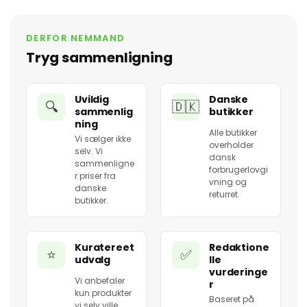
DERFOR NEMMAND
Tryg sammenligning
Uvildig
Danske
🔍
🇩🇰
sammenlig
butikker
ning
Alle butikker
Vi sælger ikke
overholder
selv. Vi
dansk
sammenligne
forbrugerlovgi
r priser fra
vning og
danske
returret.
butikker.
Kuratereet
Redaktione
⭐
✅
udvalg
lle
vurderinge
Vi anbefaler
r
kun produkter
Baseret på
vi selv ville