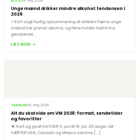
BLOG
26. maj 2026
Unge mænd drikker mindre alkohol: tendensen i
2026
⚡ Kort sagt Hurtig opsummering af artiklen Færre unge
mænd har prøvet alkohol, og flere holder helt fri fra
genstande...
LÆS MERE →
TRÆNING
16. maj 2026
Alt du skal vide om VM 2026: format, sendetider
og favoritter
★ Kort og godt DATOER 11. juni til 19. juli, 39 dage i alt
VÆRTER USA, Canada og Mexico samme […]