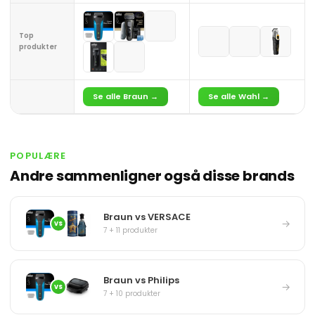
Top
produkter
Se alle Braun →
Se alle Wahl →
POPULÆRE
Andre sammenligner også disse brands
Braun vs VERSACE
→
VS
7 + 11 produkter
Braun vs Philips
→
VS
7 + 10 produkter