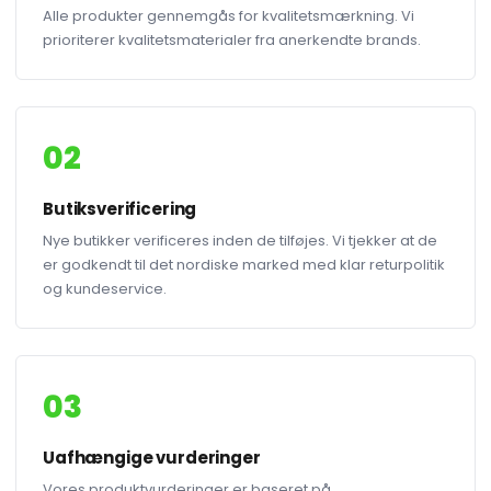
Alle produkter gennemgås for kvalitetsmærkning. Vi
prioriterer kvalitetsmaterialer fra anerkendte brands.
02
Butiksverificering
Nye butikker verificeres inden de tilføjes. Vi tjekker at de
er godkendt til det nordiske marked med klar returpolitik
og kundeservice.
03
Uafhængige vurderinger
Vores produktvurderinger er baseret på