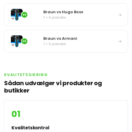
Braun vs Hugo Boss
→
VS
7 + 9 produkter
Braun vs Armani
→
VS
7 + 9 produkter
KVALITETSSIKRING
Sådan udvælger vi produkter og
butikker
01
Kvalitetskontrol