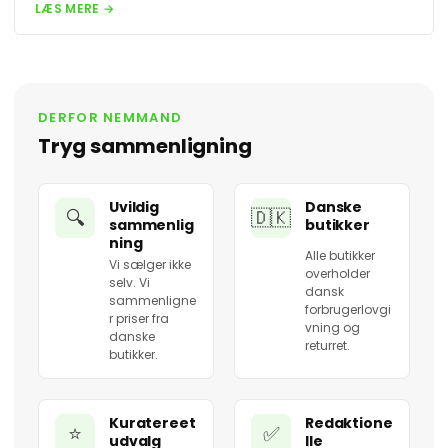
LÆS MERE →
DERFOR NEMMAND
Tryg sammenligning
Uvildig
Danske
🔍
🇩🇰
sammenlig
butikker
ning
Alle butikker
Vi sælger ikke
overholder
selv. Vi
dansk
sammenligne
forbrugerlovgi
r priser fra
vning og
danske
returret.
butikker.
Kuratereet
Redaktione
⭐
✅
udvalg
lle