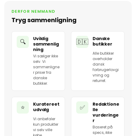
DERFOR NEMMAND
Tryg sammenligning
Uvildig
Danske
🔍
🇩🇰
sammenlig
butikker
ning
Alle butikker
Vi sælger ikke
overholder
selv. Vi
dansk
sammenligne
forbrugerlovgi
r priser fra
vning og
danske
returret.
butikker.
Kuratereet
Redaktione
⭐
✅
udvalg
lle
vurderinge
Vi anbefaler
r
kun produkter
Baseret på
vi selv ville
specs, ikke
købe.