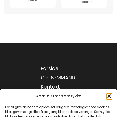
reklame.
Forside
Om NEMMAND
Kontakt
Medie kit
Administrer samtykke
Privatlivspolitik
For at give de bedste oplevelser bruger vi teknologier som cookies
til at gemme og/eller få adgang til enhedsoplysninger. Samtykke
til disse teknologier vil give os mulighed for at behandle data