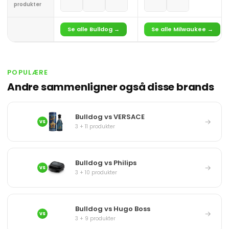
produkter
Se alle Bulldog →
Se alle Milwaukee →
POPULÆRE
Andre sammenligner også disse brands
Bulldog vs VERSACE
→
VS
3 + 11 produkter
Bulldog vs Philips
→
VS
3 + 10 produkter
Bulldog vs Hugo Boss
→
VS
3 + 9 produkter