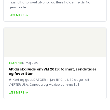
mænd har prøvet alkohol, og flere holder helt fri fra
genstande...
LÆS MERE →
TRÆNING
16. maj 2026
Alt du skal vide om VM 2026: format, sendetider
og favoritter
★ Kort og godt DATOER 11. juni til 19. juli, 39 dage i alt
VÆRTER USA, Canada og Mexico samme […]
LÆS MERE →