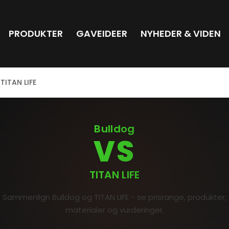
PRODUKTER
GAVEIDEER
NYHEDER & VIDEN
TITAN LIFE
Bulldog
VS
TITAN LIFE
Sammenlign Bulldog og TITAN LIFE - se prisrange, produkter,
materialer og vurderinger.