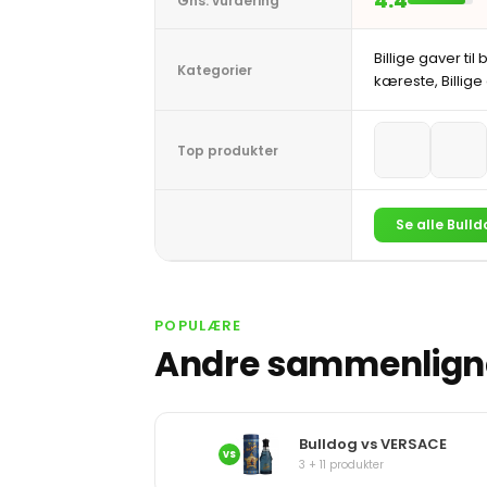
4.4
Gns. vurdering
Billige gaver til 
Kategorier
kæreste, Billige
Top produkter
Se alle Bull
POPULÆRE
Andre sammenligne
Bulldog vs VERSACE
VS
3 + 11 produkter