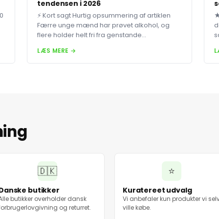
tendensen i 2026
s
80
⚡ Kort sagt Hurtig opsummering af artiklen
★
Færre unge mænd har prøvet alkohol, og
d
flere holder helt fri fra genstande...
s
LÆS MERE →
L
ning
🇩🇰
⭐
Danske butikker
Kuratereet udvalg
Alle butikker overholder dansk
Vi anbefaler kun produkter vi sel
forbrugerlovgivning og returret.
ville købe.