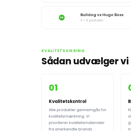
Bulldog vs Hugo Boss
VS
3 + 9 produkter
KVALITETSSIKRING
Sådan udvælger vi 
01
Kvalitetskontrol
B
Alle produkter gennemgås for
N
kvalitetsmærkning. Vi
d
prioriterer kvalitetsmaterialer
g
fra anerkendte brands.
m