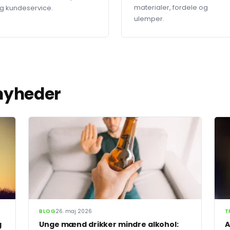
materialer, fordele og
g kundeservice.
ulemper.
 nyheder
BLOG
26. maj 2026
T
g
Unge mænd drikker mindre alkohol:
A