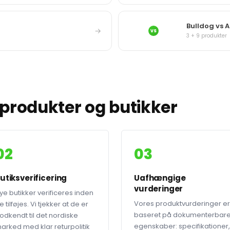
Bulldog vs 
→
VS
3 + 9 produkter
produkter og butikker
02
03
utiksverificering
Uafhængige
vurderinger
ye butikker verificeres inden
Vores produktvurderinger er
e tilføjes. Vi tjekker at de er
baseret på dokumenterbar
odkendt til det nordiske
egenskaber: specifikationer,
arked med klar returpolitik