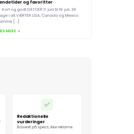
endetider og favoritter
 Kort og godt DATOER 11. juni til 19. juli, 39
age i alt VÆRTER USA, Canada og Mexico
amme […]
ÆS MERE →
✅
Redaktionelle
vurderinger
v
Baseret på specs, ikke reklame.