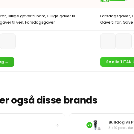
4.4
bror, Billige gaver til ham, Billige gaver til
Farsdagsgaver, F
 gaver til ven, Farsdagsgaver
Gave til far, Gave 
dog →
Se alle TITAN 
r også disse brands
Bulldog vs P
→
VS
3 + 10 produkter