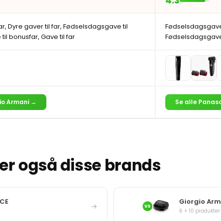
4.3
 far, Dyre gaver til far, Fødselsdagsgave til
Fødselsdagsgave t
il bonusfar, Gave til far
Fødselsdagsgaver t
gio Armani →
Se alle Panas
r også disse brands
ACE
Giorgio Arma
→
VS
6 + 10 produkter