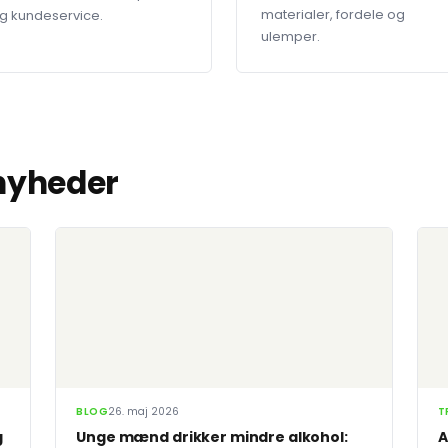
materialer, fordele og
g kundeservice.
ulemper.
 nyheder
BLOG
26. maj 2026
T
g
Unge mænd drikker mindre alkohol:
A