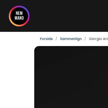
Gå
til
indholdet
Forside
Sammenlign
Giorgio Ar