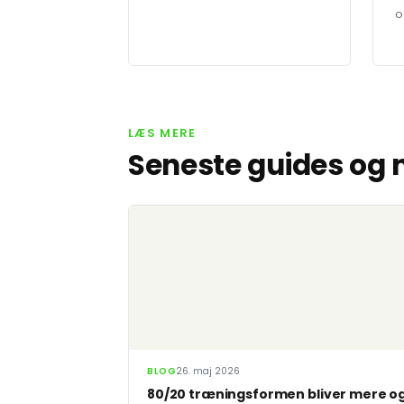
o
LÆS MERE
Seneste guides og
BLOG
26. maj 2026
80/20 træningsformen bliver mere o