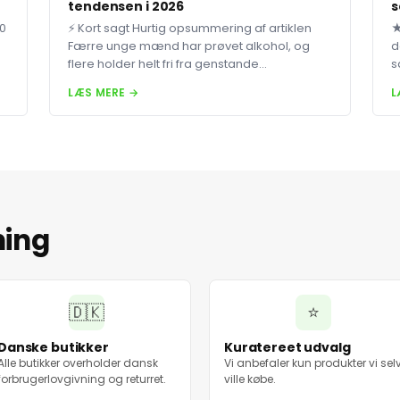
tendensen i 2026
s
80
⚡ Kort sagt Hurtig opsummering af artiklen
★
Færre unge mænd har prøvet alkohol, og
d
flere holder helt fri fra genstande...
s
LÆS MERE →
L
ning
🇩🇰
⭐
Danske butikker
Kuratereet udvalg
Alle butikker overholder dansk
Vi anbefaler kun produkter vi sel
forbrugerlovgivning og returret.
ville købe.