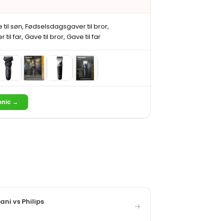
il søn, Fødselsdagsgaver til bror,
il far, Gave til bror, Gave til far
onic →
ni vs Philips
→