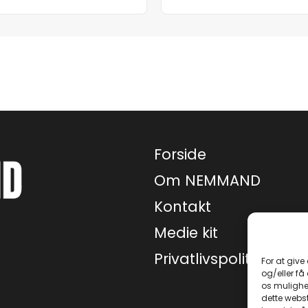
Forside
Om NEMMAND
Kontakt
Medie kit
Privatlivspolitik
For at give
og/eller få
os mulighe
dette webst