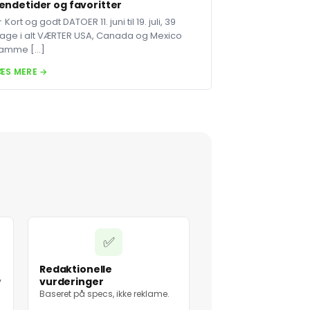
endetider og favoritter
 Kort og godt DATOER 11. juni til 19. juli, 39
age i alt VÆRTER USA, Canada og Mexico
amme […]
ÆS MERE →
✅
Redaktionelle
vurderinger
v
Baseret på specs, ikke reklame.