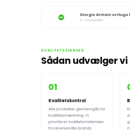
Giorgio Armani vs Hugo 
VS
6 + 9 produkter
KVALITETSSIKRING
Sådan udvælger vi 
01
Kvalitetskontrol
B
Alle produkter gennemgås for
N
kvalitetsmærkning. Vi
d
prioriterer kvalitetsmaterialer
g
fra anerkendte brands.
m