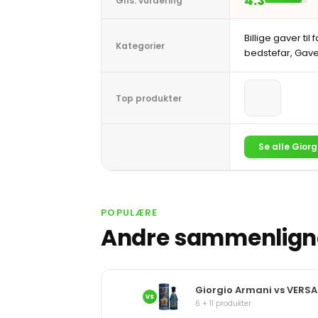
4.3
Gns. vurdering
Billige gaver til
Kategorier
bedstefar, Gave t
Top produkter
Se alle Gior
POPULÆRE
Andre sammenligne
Giorgio Armani vs VERS
VS
6 + 11 produkter