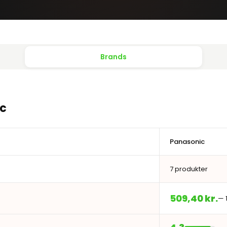
Brands
c
Panasonic
7 produkter
509,40 kr.
— 1