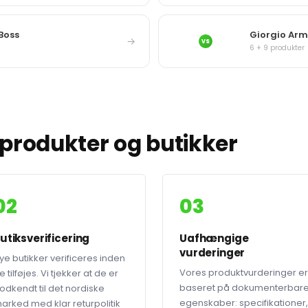
Boss
Giorgio Arm
→
VS
6 + 9 produkter
produkter og butikker
02
03
utiksverificering
Uafhængige
vurderinger
ye butikker verificeres inden
Vores produktvurderinger er
e tilføjes. Vi tjekker at de er
baseret på dokumenterbar
odkendt til det nordiske
egenskaber: specifikationer,
arked med klar returpolitik