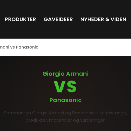
PRODUKTER
GAVEIDEER
NYHEDER & VIDEN
mani vs Panasonic
Giorgio Armani
VS
Panasonic
Sammenlign Giorgio Armani og Panasonic - se prisrange,
produkter, materialer og vurderinger.