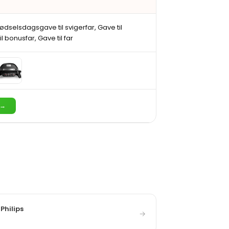
dselsdagsgave til svigerfar, Gave til
l bonusfar, Gave til far
 →
Philips
→