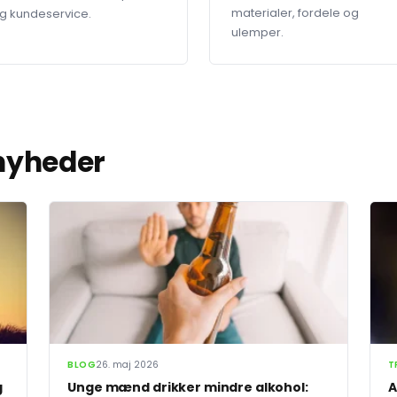
materialer, fordele og
g kundeservice.
ulemper.
 nyheder
BLOG
26. maj 2026
T
g
Unge mænd drikker mindre alkohol:
A