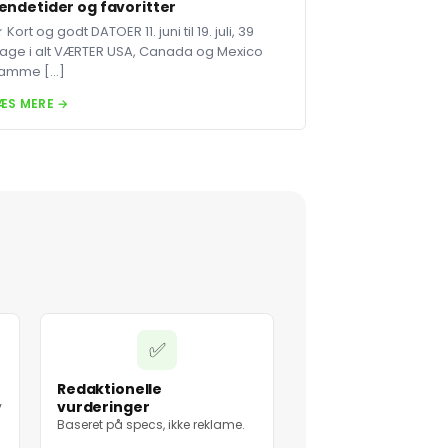
endetider og favoritter
 Kort og godt DATOER 11. juni til 19. juli, 39
age i alt VÆRTER USA, Canada og Mexico
amme […]
ÆS MERE →
✅
Redaktionelle
vurderinger
v
Baseret på specs, ikke reklame.