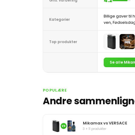
4.2
Gns. vurdering
Billige gaver til 
Kategorier
ven, Fødselsdag
Top produkter
Se alle Mika
POPULÆRE
Andre sammenligne
Mikamax vs VERSACE
VS
3 + 11 produkter