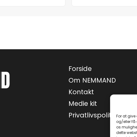
Forside
Om NEMMAND
Kontakt
Medie kit
Privatlivspolitik
For at give
og/eller få
os mulighe
dette webst