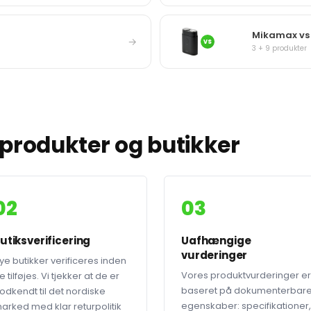
Mikamax vs
→
VS
3 + 9 produkter
produkter og butikker
02
03
utiksverificering
Uafhængige
vurderinger
ye butikker verificeres inden
Vores produktvurderinger er
e tilføjes. Vi tjekker at de er
baseret på dokumenterbar
odkendt til det nordiske
egenskaber: specifikationer,
arked med klar returpolitik