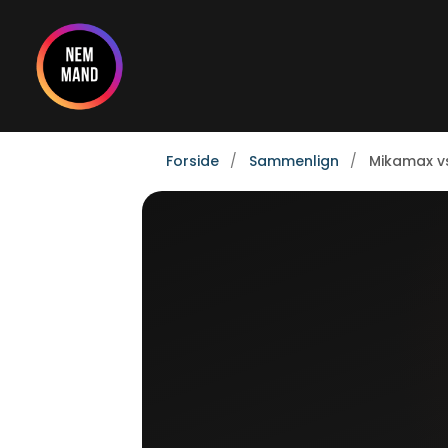
Gå
til
indholdet
Forside
Sammenlign
Mikamax v