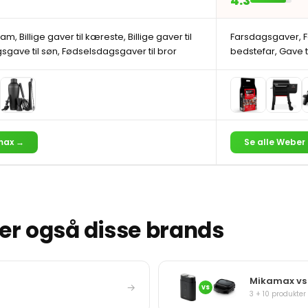
4.3
ham, Billige gaver til kæreste, Billige gaver til
Farsdagsgaver, Fø
sgave til søn, Fødselsdagsgaver til bror
bedstefar, Gave ti
max →
Se alle Weber
r også disse brands
Mikamax vs 
→
VS
3 + 10 produkter