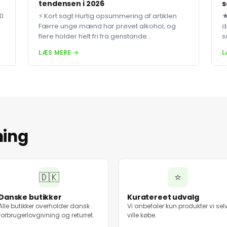
tendensen i 2026
s
80
⚡ Kort sagt Hurtig opsummering af artiklen
★
Færre unge mænd har prøvet alkohol, og
d
flere holder helt fri fra genstande...
s
LÆS MERE →
L
ning
🇩🇰
⭐
Danske butikker
Kuratereet udvalg
Alle butikker overholder dansk
Vi anbefaler kun produkter vi sel
forbrugerlovgivning og returret.
ville købe.