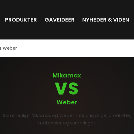
PRODUKTER
GAVEIDEER
NYHEDER & VIDEN
s Weber
Mikamax
VS
Weber
Sammenlign Mikamax og Weber - se prisrange, produkter,
materialer og vurderinger.