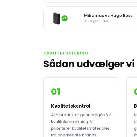
Mikamax vs Hugo Boss
VS
3 + 9 produkter
KVALITETSSIKRING
Sådan udvælger vi 
01
Kvalitetskontrol
B
Alle produkter gennemgås for
N
kvalitetsmærkning. Vi
d
prioriterer kvalitetsmaterialer
g
fra anerkendte brands.
m