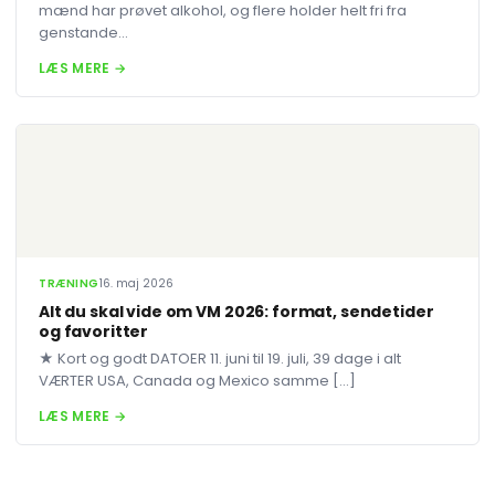
mænd har prøvet alkohol, og flere holder helt fri fra
genstande...
LÆS MERE →
TRÆNING
16. maj 2026
Alt du skal vide om VM 2026: format, sendetider
og favoritter
★ Kort og godt DATOER 11. juni til 19. juli, 39 dage i alt
VÆRTER USA, Canada og Mexico samme […]
LÆS MERE →