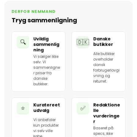
DERFOR NEMMAND
Tryg sammenligning
Uvildig
Danske
🔍
🇩🇰
sammenlig
butikker
ning
Alle butikker
Vi sælger ikke
overholder
selv. Vi
dansk
sammenligne
forbrugerlovgi
r priser fra
vning og
danske
returret.
butikker.
Kuratereet
Redaktione
⭐
✅
udvalg
lle
vurderinge
Vi anbefaler
r
kun produkter
Baseret på
vi selv ville
specs, ikke
købe.