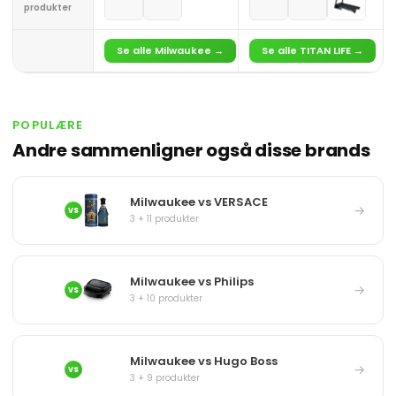
produkter
Se alle Milwaukee →
Se alle TITAN LIFE →
POPULÆRE
Andre sammenligner også disse brands
Milwaukee vs VERSACE
→
VS
3 + 11 produkter
Milwaukee vs Philips
→
VS
3 + 10 produkter
Milwaukee vs Hugo Boss
→
VS
3 + 9 produkter