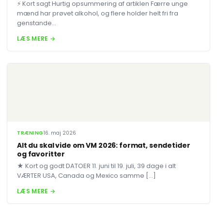
⚡ Kort sagt Hurtig opsummering af artiklen Færre unge
mænd har prøvet alkohol, og flere holder helt fri fra
genstande...
LÆS MERE →
TRÆNING
16. maj 2026
Alt du skal vide om VM 2026: format, sendetider
og favoritter
★ Kort og godt DATOER 11. juni til 19. juli, 39 dage i alt
VÆRTER USA, Canada og Mexico samme […]
LÆS MERE →