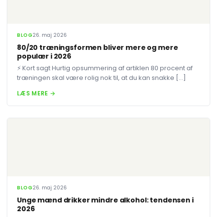
BLOG
26. maj 2026
80/20 træningsformen bliver mere og mere
populær i 2026
⚡ Kort sagt Hurtig opsummering af artiklen 80 procent af
træningen skal være rolig nok til, at du kan snakke […]
LÆS MERE →
BLOG
26. maj 2026
Unge mænd drikker mindre alkohol: tendensen i
2026