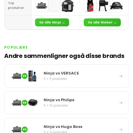
Top
produkter
Se alle Ninja →
Se alle Weber →
POPULÆRE
Andre sammenligner også disse brands
Ninja vs VERSACE
→
VS
5 + 11 produkter
Ninja vs Philips
→
VS
5 + 10 produkter
Ninja vs Hugo Boss
→
VS
5 + 9 produkter