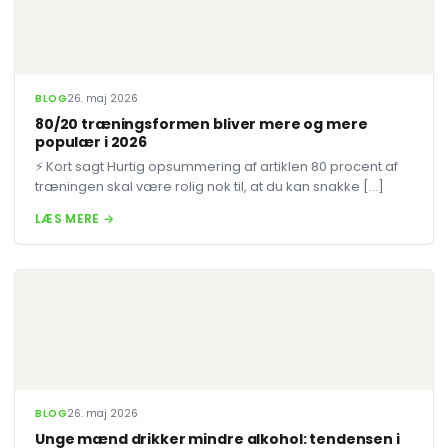
BLOG
26. maj 2026
80/20 træningsformen bliver mere og mere
populær i 2026
⚡ Kort sagt Hurtig opsummering af artiklen 80 procent af
træningen skal være rolig nok til, at du kan snakke […]
LÆS MERE →
BLOG
26. maj 2026
Unge mænd drikker mindre alkohol: tendensen i