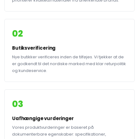
prioriterer kvalitetsmaterialer fra anerkendte brands.
02
Butiksverificering
Nye butikker verificeres inden de tilføjes. Vi tjekker at de
er godkendt til det nordiske marked med klar returpolitik
og kundeservice.
03
Uafhængige vurderinger
Vores produktvurderinger er baseret på
dokumenterbare egenskaber: specifikationer,