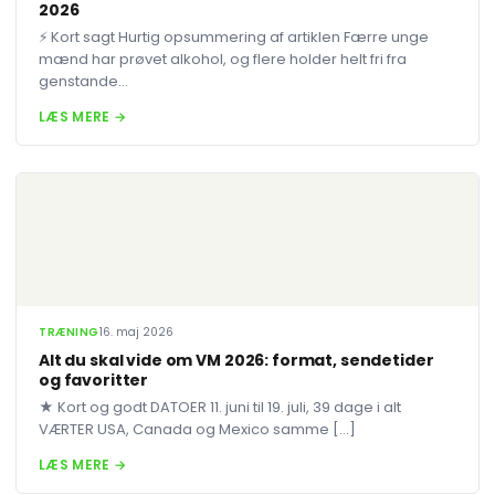
2026
⚡ Kort sagt Hurtig opsummering af artiklen Færre unge
mænd har prøvet alkohol, og flere holder helt fri fra
genstande...
LÆS MERE →
TRÆNING
16. maj 2026
Alt du skal vide om VM 2026: format, sendetider
og favoritter
★ Kort og godt DATOER 11. juni til 19. juli, 39 dage i alt
VÆRTER USA, Canada og Mexico samme […]
LÆS MERE →