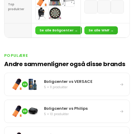
Top
produkter
Se alle Boligcenter →
Se alle WMF →
POPULÆRE
Andre sammenligner også disse brands
Boligcenter vs VERSACE
→
VS
5 + 11 produkter
Boligcenter vs Philips
→
VS
5 + 10 produkter