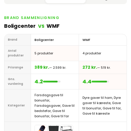
BRAND SAMMENLIGNING
Boligcenter
WMF
VS
Brand
Boligcenter
WMF
Antal
5 produkter
4 produkter
produkter
389 kr.
272 kr.
Prisrange
— 2.599 kr.
— 519 kr.
Gns.
4.2
4.4
vurdering
Farsdagsgave til
Dyre gaver til ham, Dyre
bonusfar,
gaver til kæreste, Gave
Kategorier
Farsdagsgaver, Gave til
til bonusfar, Gave til far,
bedstefar, Gave til
Gave til kæreste
bonusfar, Gave til far