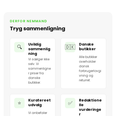
DERFOR NEMMAND
Tryg sammenligning
Uvildig
Danske
🔍
🇩🇰
sammenlig
butikker
ning
Alle butikker
Vi sælger ikke
overholder
selv. Vi
dansk
sammenligne
forbrugerlovgi
r priser fra
vning og
danske
returret.
butikker.
Kuratereet
Redaktione
⭐
✅
udvalg
lle
vurderinge
Vi anbefaler
r