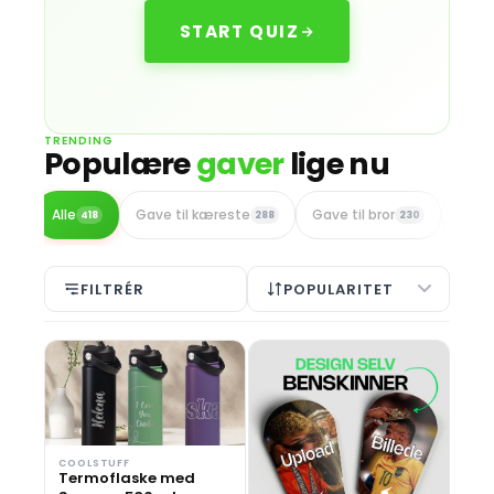
START QUIZ
TRENDING
Populære
gaver
lige nu
Alle
Gave til kæreste
Gave til bror
Gave 
418
288
230
FILTRÉR
POPULARITET
COOLSTUFF
Termoflaske med