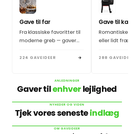
Gave til far
Gave til kær
Fra klassiske favoritter til
Romantiske, p
moderne greb — gaver
eller lidt fræk
der rammer ham der har
du deler livet
alt.
224 GAVEIDEER
288 GAVEIDEE
Bedste julegaver til far
De fedeste gaver 
Kammerat, julen kommer
du finde en gave 
hurtigere end tømmermændene
ANLEDNINGER
80/20 træningsformen
Unge mænd 
Gaver til
enhver
lejlighed
LÆS MERE
LÆS MERE
rammer søndag morgen. Du…
bliver mere og mere
mindre alkoh
populær i 2026
tendensen i
NYHEDER OG VIDEN
Julegave til far
Gave til ven
Tjek vores seneste
indlæg
LÆS MERE
LÆS MERE
BLOG
BLOG
OM GAVEIDEER