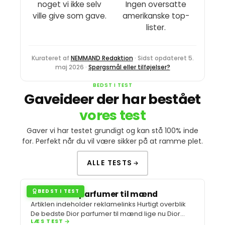
noget vi ikke selv
Ingen oversatte
ville give som gave.
amerikanske top-
lister.
Kurateret af
NEMMAND Redaktion
· Sidst opdateret
5.
maj 2026
·
Spørgsmål eller tilføjelser?
BEDST I TEST
Gaveideer der har bestået
vores test
Gaver vi har testet grundigt og kan stå 100% inde
for. Perfekt når du vil være sikker på at ramme plet.
ALLE TESTS
BEDST I TEST
Bedste Dior parfumer til mænd
Artiklen indeholder reklamelinks Hurtigt overblik
De bedste Dior parfumer til mænd lige nu Dior
LÆS TEST
parfume til mænd er…