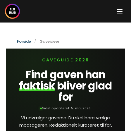
Gå
til
indholdet
Forside
Gaveideer
GAVEGUIDE 2026
Find gaven han
faktisk
bliver glad
for
Sidst opdateret:
5. maj 2026
Vi udvælger gaverne. Du skal bare vælge
modtageren. Redaktionelt kurateret til far,