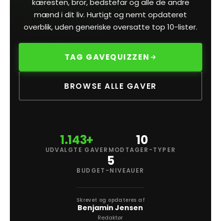
kæresten, bror, bedstefar og alle de andre
mænd i dit liv. Hurtigt og nemt opdateret
overblik, uden generiske oversatte top 10-lister.
TAG GAVEQUIZZEN
BROWSE ALLE GAVER
1.143+
10
UDVALGTE GAVER
MODTAGER-TYPER
5
BUDGET-NIVEAUER
Skrevet og opdateres af
Benjamin Jensen
Redaktør