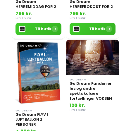
Go Dream
Go Dream
HERREMIDDAG FOR 2
HERREFROKOST FOR 2
795 kr.
795 kr.
Fra 1 butik
Fra 1 butik
→
→
Til butik
Til butik
GO DREAM
Go Dream Fanden er
løs og andre
spektakulære
fortællinger VOKSEN
120 kr.
Fra 1 butik
GO DREAM
Go Dream FLYV I
LUFTBALLON 2
PERSONER