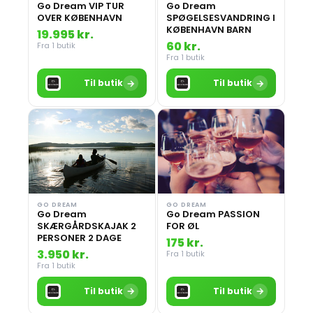
Go Dream VIP TUR
Go Dream
OVER KØBENHAVN
SPØGELSESVANDRING I
KØBENHAVN BARN
19.995 kr.
60 kr.
Fra 1 butik
Fra 1 butik
→
→
Til butik
Til butik
GO DREAM
GO DREAM
Go Dream
Go Dream PASSION
SKÆRGÅRDSKAJAK 2
FOR ØL
PERSONER 2 DAGE
175 kr.
3.950 kr.
Fra 1 butik
Fra 1 butik
→
→
Til butik
Til butik