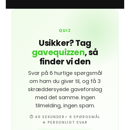
QUIZ
Usikker? Tag
gavequizzen
, så
finder vi den
Svar på 6 hurtige spørgsmål
om ham du giver til, og få 3
skræddersyede gaveforslag
med det samme. Ingen
tilmelding, ingen spam.
⏱ 45 SEKUNDER
✓ 6 SPØRGSMÅL
★ PERSONLIGT SVAR