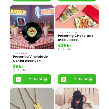
TASTY PRESENTS
Personlig Chokolade
med Billede
439 kr.
Fra 1 butik
TEMASHOP
Personlig Vinylplade
Centerpiece Sort
39 kr.
Fra 1 butik
→
→
Til butik
Til butik