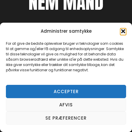
Forside
Administrer samtykke
Om NEMMAND
For at give de bedste oplevelser bruger vi teknologier som cookies
Kontakt
til at gemme og/eller få adgang til enhedsoplysninger. Samtykke
til disse teknologier vil give os mulighed for at behandle data
Medie kit
såsom browseradfærd eller unikke id'er på dette websted. Hvis du
ikke giver samtykke eller trækker dit samtykke tilbage, kan det
Privatlivspolitik
påvirke visse funktioner og funktioner negativt.
Facebook
ACCEPTER
Instagram
TikTok
AFVIS
YouTube
SE PRÆFERENCER