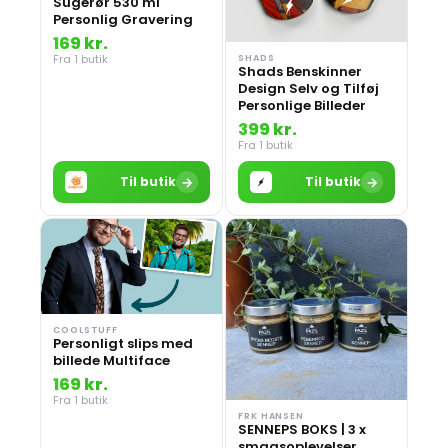
Sugerør 530 ml
Personlig Gravering
169 kr.
Fra 1 butik
SHADS
Shads Benskinner
Design Selv og Tilføj
Personlige Billeder
399 kr.
Fra 1 butik
→
→
Til butik
Til butik
COOLSTUFF
Personligt slips med
billede Multiface
169 kr.
Fra 1 butik
FRK HANSEN
SENNEPS BOKS | 3 x
smagsoplevelser