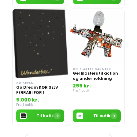
GEL BLASTER DANMARK
Gel Blasters til action
og underholdning
GO DREAM
299 kr.
Go Dream KØR SELV
Fra 1 butik
FERRARI FOR 1
5.000 kr.
Fra 1 butik
→
→
Til butik
Til butik