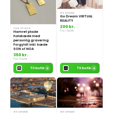
GO DREAM
Go Dream VIRTUAL
REALITY
200 kr.
SON OF NOA
Fra 1 butik
Hamret plade
halskæde med
personlig gravering
Forgyldt inkl. kæde
SON of NOA
350 kr.
Fra 1 butik
→
→
Til butik
Til butik
GO DREAM
GO DREAM