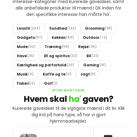
interesse-kategorier med kurerede gaveideer, samt
alle anbefalede produkter til mænd i DK inden for
den specifikke interesse han måtte ha'.
Livsstil
Sundhed
Grooming
(224)
(133)
(98)
Gadgets
Køkken
Outdoor
(87)
(84)
(72)
Mode
Træning
Rejse
(62)
(58)
(46)
Have
Øl og spiritus
Bil
(35)
(32)
(23)
Kærlighed og parforhold
Gaming
(20)
(16)
Musik
Kaffe og te
Jagt
(11)
(11)
(8)
Fiskeri
Golf
(4)
(1)
EFTER MODTAGER
Hvem skal
ha'
gaven?
Kurerede gaveideer til de vigtigste mænd i dit liv. Klik
dig ind på hans type, så har vi gjort
hjemmearbejdet.