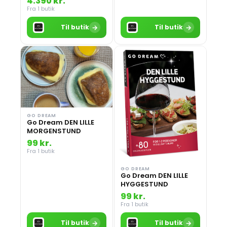
4.390 kr.
Fra 1 butik
→
→
Til butik
Til butik
GO DREAM
Go Dream DEN LILLE
MORGENSTUND
99 kr.
Fra 1 butik
GO DREAM
Go Dream DEN LILLE
HYGGESTUND
99 kr.
Fra 1 butik
→
→
Til butik
Til butik