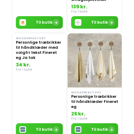
139 kr.
Fra 1 butik
→
→
Til butik
Til butik
WOODENFACTORY
Personlige træbrikker
til håndklæder med
valgfri tekst Fineret
eg Ja tak
34 kr.
Fra 1 butik
WOODENFACTORY
Personlige træbrikker
til håndklæder Fineret
eg
25 kr.
Fra 1 butik
→
→
Til butik
Til butik