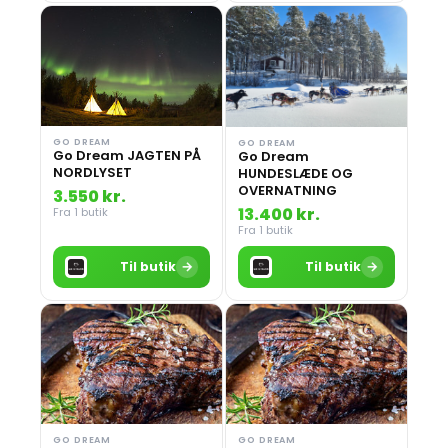
GO DREAM
GO DREAM
Go Dream JAGTEN PÅ
Go Dream
NORDLYSET
HUNDESLÆDE OG
OVERNATNING
3.550 kr.
13.400 kr.
Fra 1 butik
Fra 1 butik
→
→
Til butik
Til butik
GO DREAM
GO DREAM