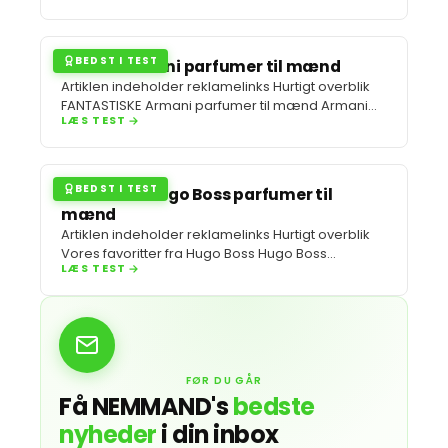
BEDST I TEST
Bedste armani parfumer til mænd
Artiklen indeholder reklamelinks Hurtigt overblik
FANTASTISKE Armani parfumer til mænd Armani
LÆS TEST
parfumer til os mænd rammer den der…
BEDST I TEST
De bedste Hugo Boss parfumer til
mænd
Artiklen indeholder reklamelinks Hurtigt overblik
Vores favoritter fra Hugo Boss Hugo Boss
LÆS TEST
parfumerne til mænd har i årevis…
FØR DU GÅR
Få NEMMAND's
bedste
nyheder
i din inbox