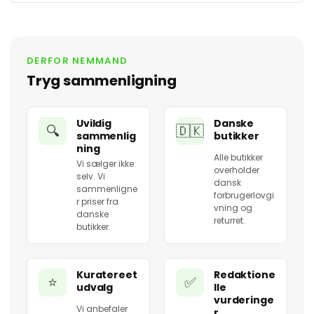
DERFOR NEMMAND
Tryg sammenligning
Uvildig
Danske
🔍
🇩🇰
sammenlig
butikker
ning
Alle butikker
Vi sælger ikke
overholder
selv. Vi
dansk
sammenligne
forbrugerlovgi
r priser fra
vning og
danske
returret.
butikker.
Kuratereet
Redaktione
⭐
✅
udvalg
lle
vurderinge
Vi anbefaler
r