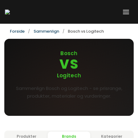
Gå
til
indholdet
Forside
Sammenlign
Bosch vs Logitech
Bosch
VS
Logitech
Sammenlign Bosch og Logitech - se prisrange,
produkter, materialer og vurderinger.
Produkter
Brands
Kategorier