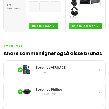
Top
produkter
Se alle Bosch →
Se alle Logitech →
POPULÆRE
Andre sammenligner også disse brands
Bosch vs VERSACE
→
VS
6 + 11 produkter
Bosch vs Philips
→
VS
6 + 10 produkter