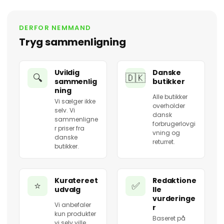
DERFOR NEMMAND
Tryg sammenligning
Uvildig
Danske
🔍
🇩🇰
sammenlig
butikker
ning
Alle butikker
Vi sælger ikke
overholder
selv. Vi
dansk
sammenligne
forbrugerlovgi
r priser fra
vning og
danske
returret.
butikker.
Kuratereet
Redaktione
⭐
✅
udvalg
lle
vurderinge
Vi anbefaler
r
kun produkter
Baseret på
vi selv ville