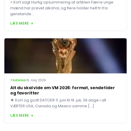
⚡ Kort sagt Hurtig opsummering af artiklen Færre unge
mænd har prøvet alkohol, og flere holder helt fri fra
genstande...
LÆS MERE →
TRÆNING
16. maj 2026
Alt du skal vide om VM 2026: format, sendetider
og favoritter
★ Kort og godt DATOER 11. juni til 19. juli, 39 dage i alt
VÆRTER USA, Canada og Mexico samme […]
LÆS MERE →