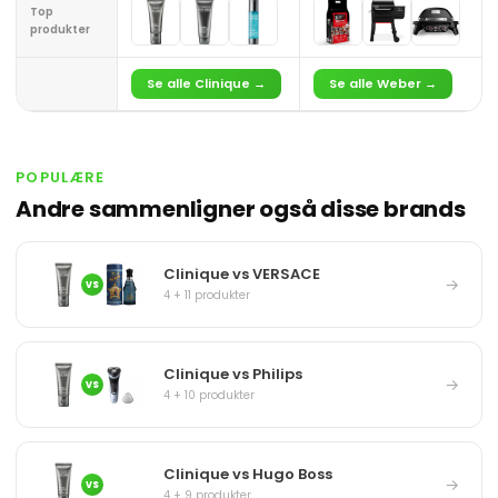
Top
produkter
Se alle Clinique →
Se alle Weber →
POPULÆRE
Andre sammenligner også disse brands
Clinique vs VERSACE
→
VS
4 + 11 produkter
Clinique vs Philips
→
VS
4 + 10 produkter
Clinique vs Hugo Boss
→
VS
4 + 9 produkter