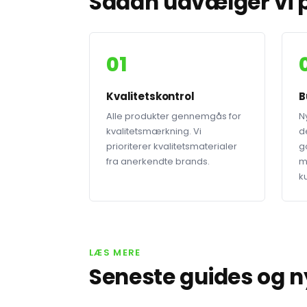
Sådan udvælger vi p
01
Kvalitetskontrol
B
Alle produkter gennemgås for
N
kvalitetsmærkning. Vi
de
prioriterer kvalitetsmaterialer
g
fra anerkendte brands.
m
k
LÆS MERE
Seneste guides og 