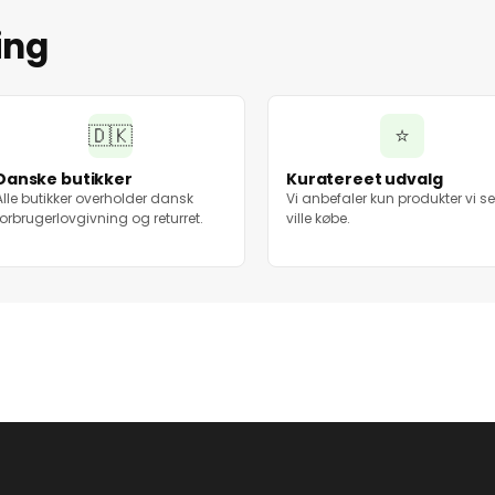
ing
🇩🇰
⭐
Danske butikker
Kuratereet udvalg
Alle butikker overholder dansk
Vi anbefaler kun produkter vi se
forbrugerlovgivning og returret.
ville købe.