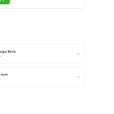
r →
Hugo Boss
→
er
Braun
→
r