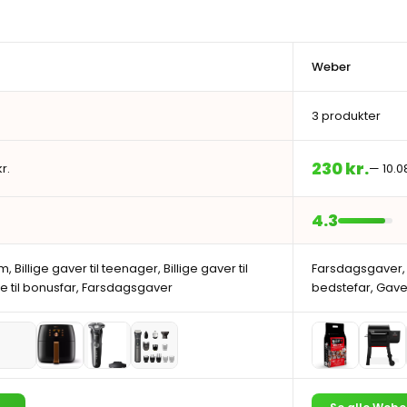
Weber
3 produkter
230 kr.
r.
— 10.08
4.3
m, Billige gaver til teenager, Billige gaver til
Farsdagsgaver, F
 til bonusfar, Farsdagsgaver
bedstefar, Gave t