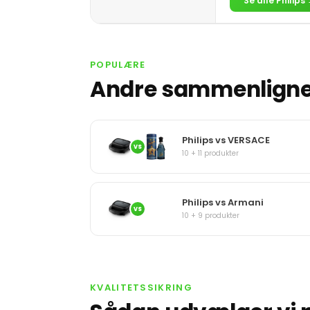
Se alle Philips
POPULÆRE
Andre sammenligner
Philips vs VERSACE
VS
10 + 11 produkter
Philips vs Armani
VS
10 + 9 produkter
KVALITETSSIKRING