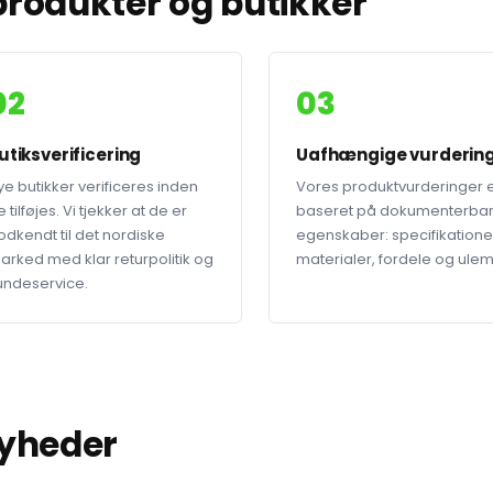
rodukter og butikker
02
03
utiksverificering
Uafhængige vurderin
ye butikker verificeres inden
Vores produktvurderinger 
 tilføjes. Vi tjekker at de er
baseret på dokumenterba
odkendt til det nordiske
egenskaber: specifikatione
arked med klar returpolitik og
materialer, fordele og ule
undeservice.
nyheder