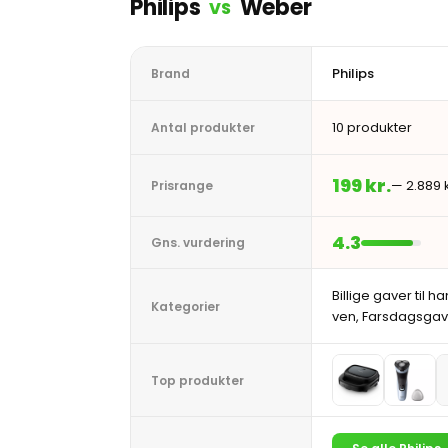
Philips
Weber
VS
Philips
Brand
10 produkter
Antal produkter
199 kr.
— 2.889 k
Prisrange
4.3
Gns. vurdering
Billige gaver til ha
Kategorier
ven, Farsdagsgave
Top produkter