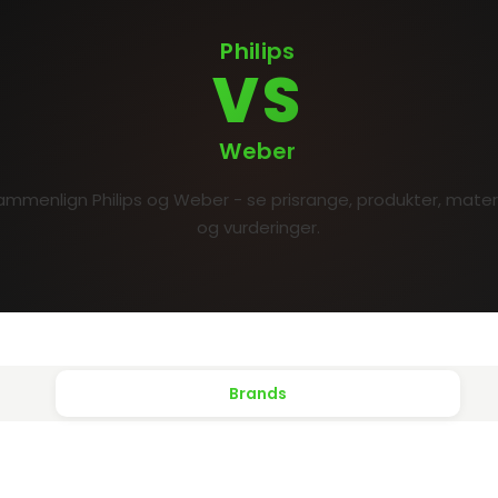
Philips
VS
Weber
ammenlign Philips og Weber - se prisrange, produkter, mater
og vurderinger.
Brands