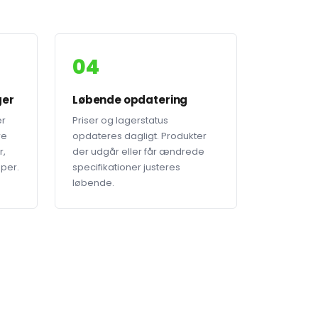
04
ger
Løbende opdatering
er
Priser og lagerstatus
re
opdateres dagligt. Produkter
r,
der udgår eller får ændrede
mper.
specifikationer justeres
løbende.