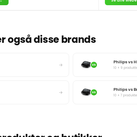
 →
Se alle Webe
 også disse brands
Philips vs 
→
VS
10 + 9 produkt
Philips vs 
→
VS
10 + 7 produkte