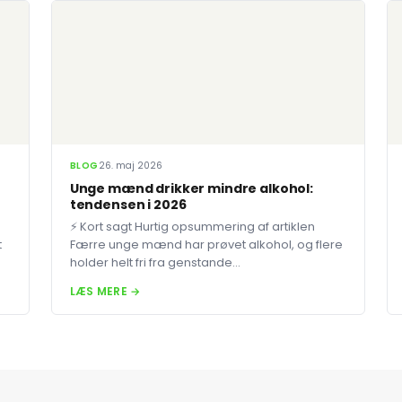
BLOG
26. maj 2026
Unge mænd drikker mindre alkohol:
tendensen i 2026
⚡ Kort sagt Hurtig opsummering af artiklen
t
Færre unge mænd har prøvet alkohol, og flere
holder helt fri fra genstande...
LÆS MERE →