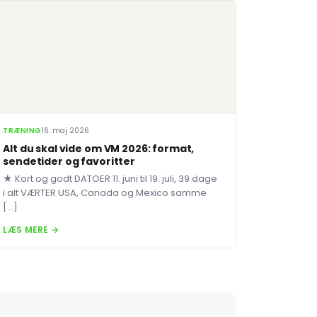
TRÆNING
16. maj 2026
Alt du skal vide om VM 2026: format,
sendetider og favoritter
★ Kort og godt DATOER 11. juni til 19. juli, 39 dage
i alt VÆRTER USA, Canada og Mexico samme
[…]
LÆS MERE →