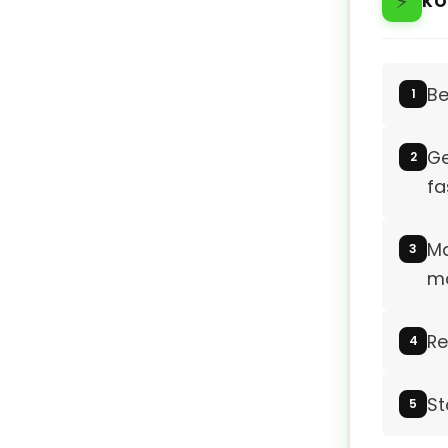
⚡
KO
Be
Ge
fa
Ma
m
Re
St