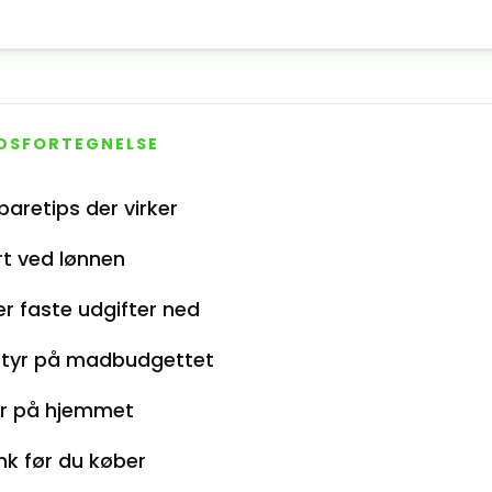
DSFORTEGNELSE
paretips der virker
rt ved lønnen
r faste udgifter ned
styr på madbudgettet
r på hjemmet
k før du køber