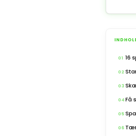
INDHOL
16 s
01
Sta
02
Skæ
03
Få 
04
Spa
05
Tæn
06