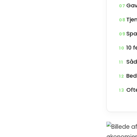
Gave
07
Tje
08
Spa
09
10 f
10
Såd
11
Beds
12
Oft
13