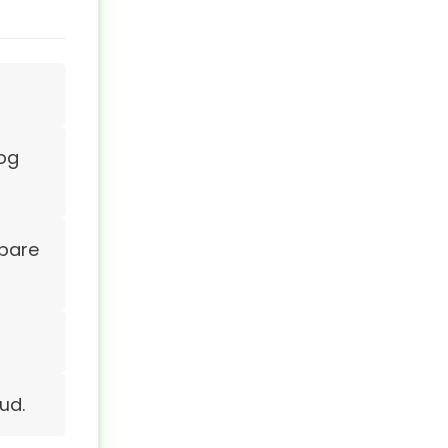
og
spare
ud.