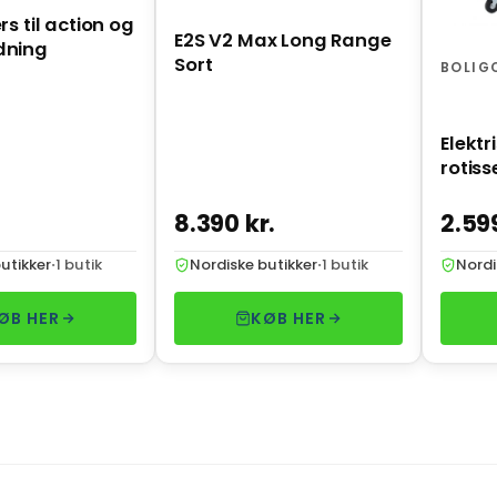
rs til action og
E2S V2 Max Long Range
dning
Sort
BOLIG
Elektr
rotisse
8.390 kr.
2.59
utikker
·
1 butik
Nordiske butikker
·
1 butik
Nordi
ØB HER
KØB HER