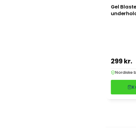
Gel Blaste
underhol
299 kr.
Nordiske b
K