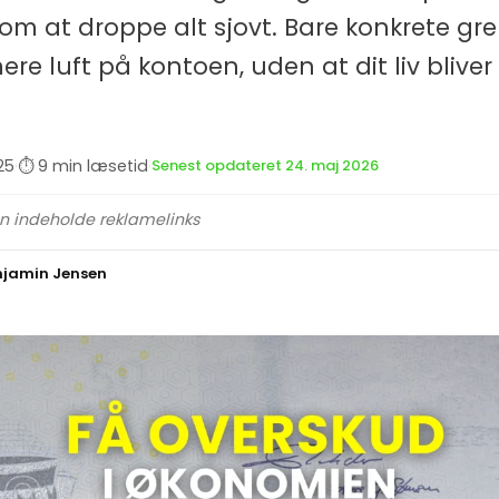
om at droppe alt sjovt. Bare konkrete gre
re luft på kontoen, uden at dit liv bliver
25
·
⏱ 9 min læsetid
·
Senest opdateret 24. maj 2026
an indeholde reklamelinks
njamin Jensen