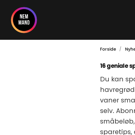
Gå
til
indholdet
Forside
Nyhe
16 geniale s
Du kan sp
havregrød 
vaner smar
selv. Abon
småbeløb, 
sparetips,