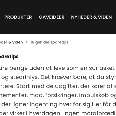
PRODUKTER
GAVEIDEER
NYHEDER & VIDEN
der & Viden
16 geniale sparetips
paretips
are penge uden at leve som en sur aske
og stearinlys. Det kræver bare, at du sty
tere. Start med de udgifter, der kører af 
nementer, mad, forsikringer, impulskøb o
der ligner ingenting hver for sig.Her får 
 der virker i hverdagen. Ingen moralprædi