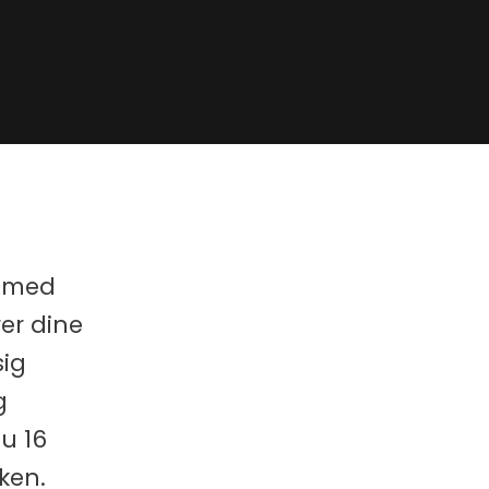
t med
rer dine
sig
g
du 16
ken.