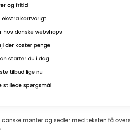
r og fritid
n ekstra kortvarigt
r hos danske webshops
ejl der koster penge
an starter du i dag
te tilbud lige nu
e stillede spørgsmål