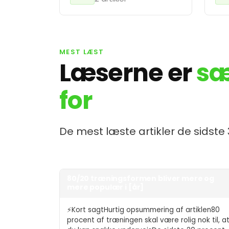
MEST LÆST
Læserne er
sæ
for
De mest læste artikler de sidste
80/20 træningsformen bliver mere og
mere populær i [år]
⚡Kort sagtHurtig opsummering af artiklen80
procent af træningen skal være rolig nok til, a