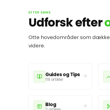
EFTER EMNE
Udforsk efter
Otte hovedområder som dækker de
videre.
Guides og Tips
119 artikler
Blog
2 artikler