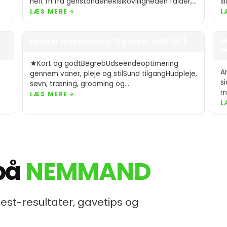
helt fri fra genstandeneRisikovilligheden falder,
s
og det smitter af…
g
LÆS MERE
L
e
Hvad er looksmaxing? Og virker det? [år]
H
n
★Kort og godtBegrebUdseendeoptimering
A
gennem vaner, pleje og stilSund tilgangHudpleje,
s
søvn, træning, grooming og
m
pasformRisikozoneBonesmashing, ekstreme
LÆS MERE
L
kure og uregulerede stofferBedste startSimpel
rutine med…
på
NEMMAND
Test-resultater, gavetips og