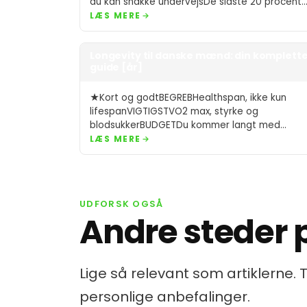
du kan snakke undervejsDe sidste 20 procent
er…
LÆS MERE
Longevity til danske mænd: din komplett
guide [år]
★Kort og godtBEGREBHealthspan, ikke kun
lifespanVIGTIGSTVO2 max, styrke og
blodsukkerBUDGETDu kommer langt med
budget på under 200 kr/mdTIDSFORBRUG30 til
LÆS MERE
45 minutter dagligt…
UDFORSK OGSÅ
Andre steder 
Lige så relevant som artiklerne. 
personlige anbefalinger.