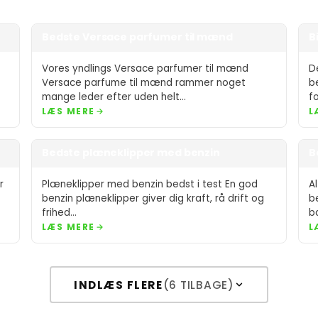
Bedste Versace parfumer til mænd
B
Vores yndlings Versace parfumer til mænd
D
Versace parfume til mænd rammer noget
b
mange leder efter uden helt…
f
LÆS MERE
L
Bedste plæneklipper med benzin
B
r
Plæneklipper med benzin bedst i test En god
A
benzin plæneklipper giver dig kraft, rå drift og
b
frihed…
b
LÆS MERE
L
INDLÆS FLERE
(6 TILBAGE)