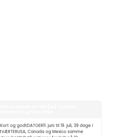
lt du skal vide om VM [år]: format,
endetider og favoritter
ort og godtDATOER11. juni til 19. juli, 39 dage i
ltVÆRTERUSA, Canada og Mexico samme