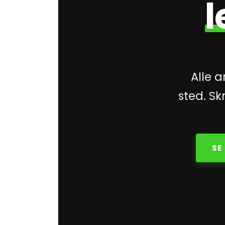
Alle a
sted. S
SE