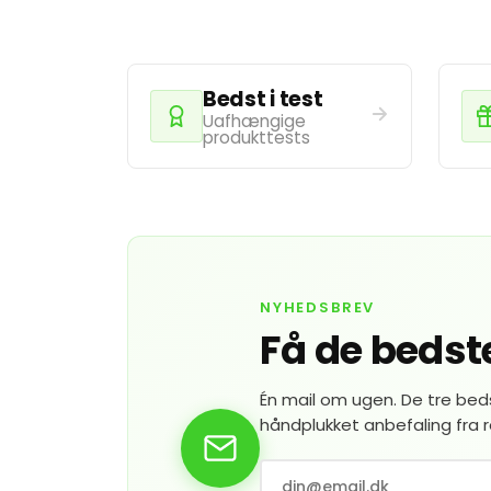
Bedst i test
Uafhængige
produkttests
NYHEDSBREV
Få de bedste
Én mail om ugen. De tre bedst
håndplukket anbefaling fra re