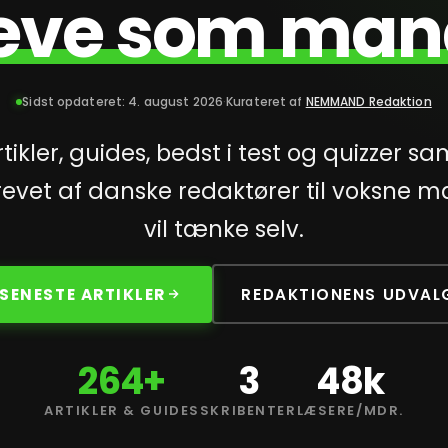
leve som man
Sidst opdateret:
4. august 2026
·
Kurateret af
NEMMAND Redaktion
rtikler, guides, bedst i test og quizzer sa
krevet af danske redaktører til voksne 
vil tænke selv.
 SENESTE ARTIKLER
REDAKTIONENS UDVAL
264+
3
48k
ARTIKLER & GUIDES
SKRIBENTER
LÆSERE/MDR.