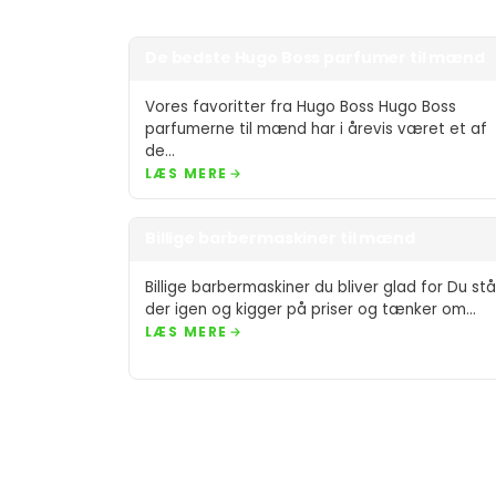
De bedste Hugo Boss parfumer til mænd
Vores favoritter fra Hugo Boss Hugo Boss
parfumerne til mænd har i årevis været et af
de…
LÆS MERE
Billige barbermaskiner til mænd
Billige barbermaskiner du bliver glad for Du stå
der igen og kigger på priser og tænker om…
LÆS MERE