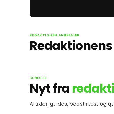
80/20 træningsformen
Unge
bliver mere og mere
mindr
REDAKTIONEN ANBEFALER
populær i 2026
tend
Redaktionen
ARTIKEL
ARTIK
SENESTE
Nyt fra
redakt
Artikler, guides, bedst i test og q