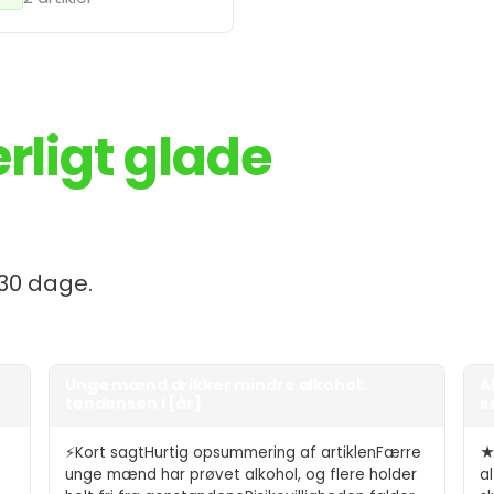
rligt glade
 30 dage.
Unge mænd drikker mindre alkohol:
A
tendensen i [år]
s
⚡Kort sagtHurtig opsummering af artiklenFærre
★K
t
unge mænd har prøvet alkohol, og flere holder
a