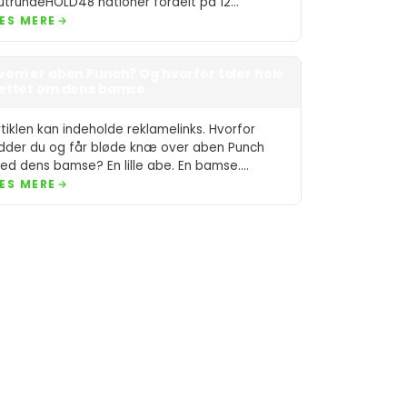
lutrundeHOLD48 nationer fordelt på 12
rupperKAMPE104 kampe,…
ÆS MERE
vem er aben Punch? Og hvorfor taler hele
ettet om dens bamse
rtiklen kan indeholde reklamelinks. Hvorfor
idder du og får bløde knæ over aben Punch
ed dens bamse? En lille abe. En bamse.…
ÆS MERE