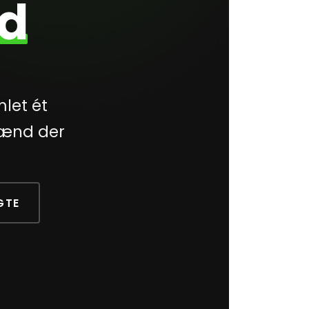
d
mlet ét
mænd der
GTE