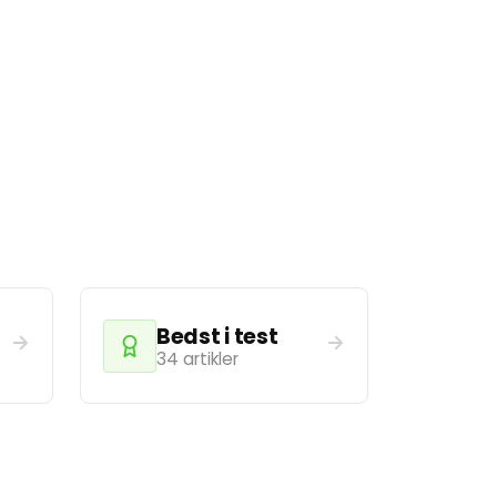
d
Bedst i test
34 artikler