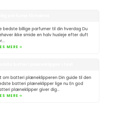
illig parfume til mænd
e bedste billige parfumer til din hverdag Du
ehøver ikke smide en halv husleje efter duft
or…
ÆS MERE
edste batteri plæneklipper i test
lt om batteri plæneklipperen Din guide til den
edste batteri plæneklipper lige nu En god
atteri plæneklipper giver dig…
ÆS MERE