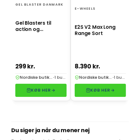
ro
GEL BLASTER DANMARK
st
E-WHEELS
Gel Blasters til
E2S V2 Max Long
action og
Range Sort
underholdning
299 kr.
8.390 kr.
2.
Nordiske butikker
·
1 butik
Nordiske butikker
·
1 butik
KØB HER
KØB HER
Du siger ja når du mener nej