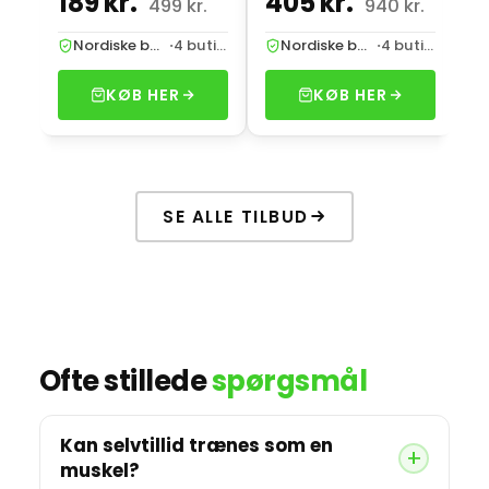
189 kr.
405 kr.
4
499 kr.
940 kr.
Nordiske butikker
·
4 butikker
Nordiske butikker
·
4 butikker
KØB HER
KØB HER
SE ALLE TILBUD
Ofte stillede
spørgsmål
Kan selvtillid trænes som en
muskel?