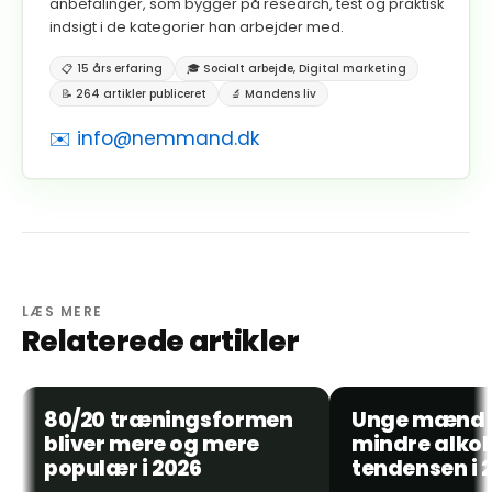
anbefalinger, som bygger på research, test og praktisk
indsigt i de kategorier han arbejder med.
📋 15 års erfaring
🎓 Socialt arbejde, Digital marketing
📝 264 artikler publiceret
🔬 Mandens liv
✉️ info@nemmand.dk
LÆS MERE
Relaterede artikler
26. MAJ 2026
26. MAJ 2026
80/20 træningsformen
Unge mænd d
BLOG
BLOG
bliver mere og mere
mindre alkoh
populær i 2026
tendensen i 