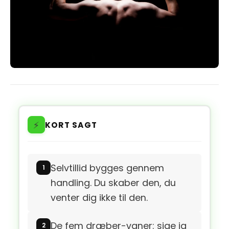
⚡
KORT SAGT
Selvtillid bygges gennem
handling. Du skaber den, du
venter dig ikke til den.
De fem dræber-vaner: sige ja