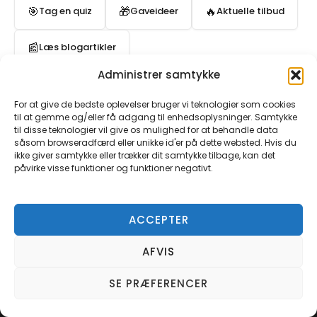
🎯
🎁
🔥
Tag en quiz
Gaveideer
Aktuelle tilbud
📰
Læs blogartikler
Administrer samtykke
For at give de bedste oplevelser bruger vi teknologier som cookies
til at gemme og/eller få adgang til enhedsoplysninger. Samtykke
til disse teknologier vil give os mulighed for at behandle data
såsom browseradfærd eller unikke id'er på dette websted. Hvis du
ikke giver samtykke eller trækker dit samtykke tilbage, kan det
påvirke visse funktioner og funktioner negativt.
ACCEPTER
AFVIS
SE PRÆFERENCER
Forside