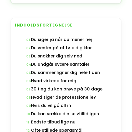
INDHOLDSFORTEGNELSE
Du siger ja når du mener nej
01
Du venter på at føle dig klar
02
Du snakker dig selv ned
03
Du undgår svære samtaler
04
Du sammenligner dig hele tiden
05
Hvad virkede for mig
06
30 ting du kan prøve på 30 dage
07
Hvad siger de professionelle?
08
Hvis du vil gå all in
09
Du kan vække din selvtillid igen
10
Bedste tilbud lige nu
11
Ofte stillede spørgsmål
12