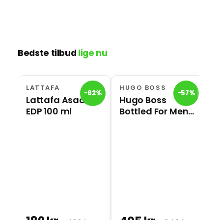
Bedste tilbud
lige nu
LATTAFA
HUGO BOSS
H
-62%
-57%
Lattafa Asad
Hugo Boss
H
EDP 100 ml
Bottled For Men
I
EDP 100 ml
m