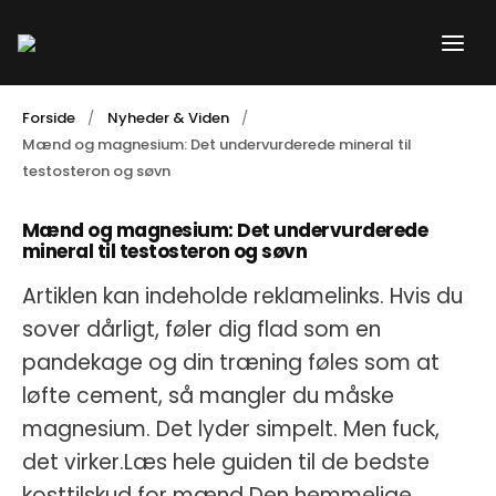
Gå
til
indholdet
Forside
Nyheder & Viden
Mænd og magnesium: Det undervurderede mineral til
testosteron og søvn
Mænd og magnesium: Det undervurderede
mineral til testosteron og søvn
Artiklen kan indeholde reklamelinks. Hvis du
sover dårligt, føler dig flad som en
pandekage og din træning føles som at
løfte cement, så mangler du måske
magnesium. Det lyder simpelt. Men fuck,
det virker.Læs hele guiden til de bedste
kosttilskud for mænd Den hemmelige