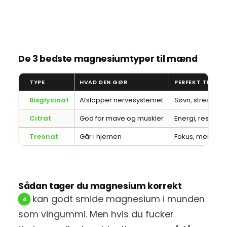
De 3 bedste magnesiumtyper til mænd
TYPE
HVAD DEN GØR
PERFEKT TIL
Bisglycinat
Afslapper nervesystemet
Søvn, stress
Citrat
God for mave og muskler
Energi, restituti
Treonat
Går i hjernen
Fokus, mental r
Sådan tager du magnesium korrekt
Du kan godt smide magnesium i munden
som vingummi. Men hvis du fucker