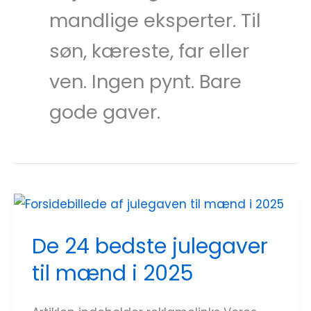
mandlige eksperter. Til
søn, kæreste, far eller
ven. Ingen pynt. Bare
gode gaver.
De
24
De 24 bedste julegaver
bedste
til mænd i 2025
julegaver
til
mænd