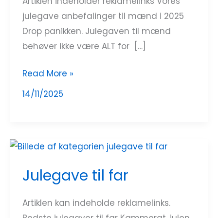
Artiklen indeholder reklamelinks Vores
i
julegave anbefalinger til mænd i 2025
2025
Drop panikken. Julegaven til mænd
behøver ikke være ALT for […]
Read More »
14/11/2025
Julegave
til
Julegave til far
far
Artiklen kan indeholde reklamelinks.