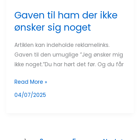
ham
Gaven til ham der ikke
der
ønsker sig noget
ikke
ønsker
sig
Artiklen kan indeholde reklamelinks.
noget
Gaven til den umuglige ”Jeg ønsker mig
ikke noget.”Du har hørt det før. Og du får
Read More »
04/07/2025