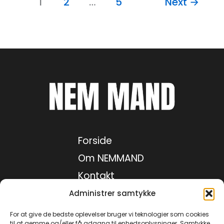
1
2
…
5
Next
→
Forside
Om NEMMAND
Kontakt
Medie kit
Administrer samtykke
Privatlivspolitik
For at give de bedste oplevelser bruger vi teknologier som cookies
til at gemme og/eller få adgang til enhedsoplysninger. Samtykke