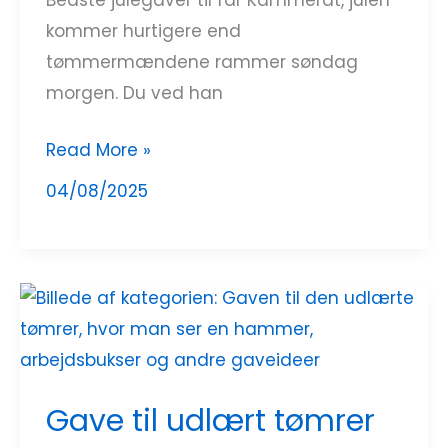
Bedste julegaver til far Kammerat, julen
kommer hurtigere end
tømmermændene rammer søndag
morgen. Du ved han
Read More »
04/08/2025
Gave
til
udlært
tømrer
Gave til udlært tømrer