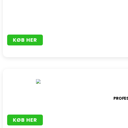
KØB HER
PROFE
KØB HER