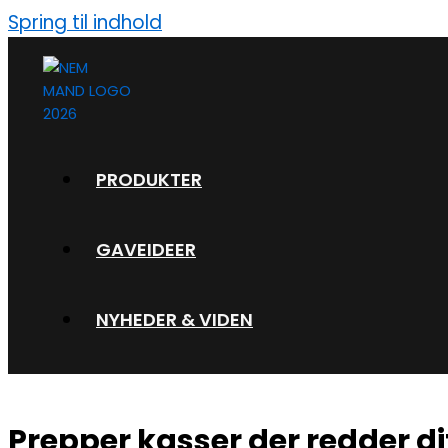
Gå
Spring til indhold
til
indholdet
PRODUKTER
GAVEIDEER
NYHEDER & VIDEN
Prepper kasser der redder d