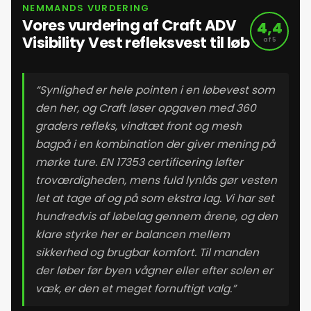
NEMMANDS VURDERING
Vores vurdering af Craft ADV
4,4
Visibility Vest refleksvest til løb
af 5
“Synlighed er hele pointen i en løbevest som
den her, og Craft løser opgaven med 360
graders refleks, vindtæt front og mesh
bagpå i en kombination der giver mening på
mørke ture. EN 17353 certificering løfter
troværdigheden, mens fuld lynlås gør vesten
let at tage af og på som ekstra lag. Vi har set
hundredvis af løbelag gennem årene, og den
klare styrke her er balancen mellem
sikkerhed og brugbar komfort. Til manden
der løber før byen vågner eller efter solen er
væk, er den et meget fornuftigt valg.”