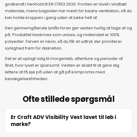
godkendt i henhold til EN 17353:2020. Fronten er lavet i vindtæt
materiale, mens bagsiden har mesh for bedre ventilation, så du
kan holde kroppen i gang uden at lukke helt af.
Den gennemgående lynlås foran gør vesten hurtig at tage af og
på. Produktet beskrives som unisex, og materialet er 100%
polyester. Farven er neon, så du får et udtryk der prioriterer
synlighed frem for diskretion.
Det er et oplagt valg til morgenløb, aftenture og perioder af
året, hvor lyset er sparsomt. Vesten er skabt til at gøre dig
lettere at få øje på uden at gå på kompromis med
bevægelsesfriheden.
Ofte stillede spørgsmål
Er Craft ADV Visibility Vest lavet til løb i
mørke?