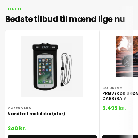
TILBUD
Bedste tilbud til mænd lige nu
GO DREAM
PRØVEKØR DRØMM
CARRERA S
5.495 kr.
OVERBOARD
Vandtæt mobiletui (stor)
240 kr.