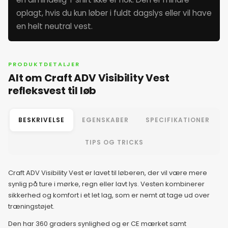
oplagt, hvis du kun løber i fuldt dagslys eller vil have
en helt neutral vest.
PRODUKTDETALJER
Alt om Craft ADV Visibility Vest
refleksvest til løb
BESKRIVELSE
EGENSKABER
SPECIFIKATIONER
TIPS OG TRICKS
Craft ADV Visibility Vest er lavet til løberen, der vil være mere
synlig på ture i mørke, regn eller lavt lys. Vesten kombinerer
sikkerhed og komfort i et let lag, som er nemt at tage ud over
træningstøjet.
Den har 360 graders synlighed og er CE mærket samt