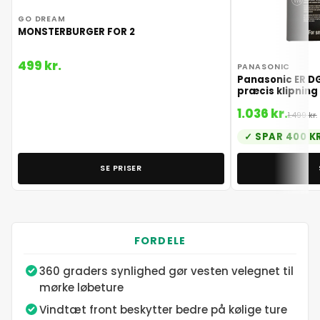
GO DREAM
MONSTERBURGER FOR 2
499 kr.
PANASONIC
Panasonic ER DG
præcis klipning
1.036 kr.
1.499 kr.
SPAR 400 K
SE PRISER
FORDELE
360 graders synlighed gør vesten velegnet til
mørke løbeture
Vindtæt front beskytter bedre på kølige ture