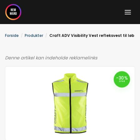
Gå
til
indholdet
Forside
Produkter
Craft ADV Visibility Vest refleksvest til løb
Denne artikel kan indeholde reklamelinks
-30%
SPAR