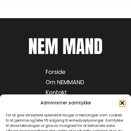
Forside
Om NEMMAND
Kontakt
Medie kit
Administrer samtykke
Privatlivspolitik
For at give de bedste oplevelser bruger vi teknologier som cookies
til at gemme og/eller få adgang til enhedsoplysninger. Samtykke
til disse teknologier vil give os mulighed for at behandle data
såsom browseradfærd eller unikke id'er på dette websted. Hvis du