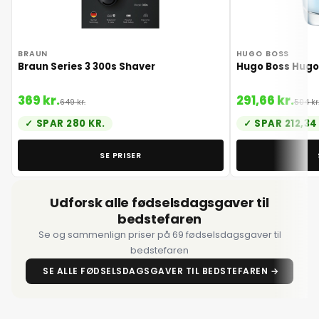
HUGO BOSS
BRAUN
Hugo Boss Hugo
Braun Series 3 300s Shaver
291,66 kr.
369 kr.
504 kr
649 kr.
SPAR 212,34
SPAR 280 KR.
SE PRISER
Udforsk alle fødselsdagsgaver til
bedstefaren
Se og sammenlign priser på 69 fødselsdagsgaver til
bedstefaren
SE ALLE FØDSELSDAGSGAVER TIL BEDSTEFAREN →