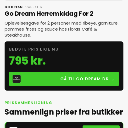
·
·
GO DREAM
PRODUKTER
Go Dream Herremiddag For 2
Oplevelsesgave for 2 personer med ribeye, garniture,
pommes frites og sauce hos Floras Café &
Steakhouse.
BEDSTE PRIS LIGE NU
795 kr.
→
GÅ TIL GO DREAM DK
PRISSAMMENLIGNING
Sammenlign priser fra butikker