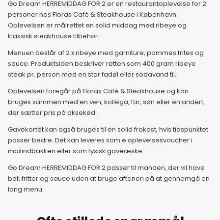
Go Dream HERREMIDDAG FOR 2 er en restaurantoplevelse for 2
personer hos Floras Café & Steakhouse i København.
Oplevelsen er målrettet en solid middag med ribeye og
klassisk steakhouse tilbehør.
Menuen består af 2 x ribeye med garniture, pommes frites og
sauce. Produktsiden beskriver retten som 400 gram ribeye
steak pr. person med en stor fadøl eller sodavand til.
Oplevelsen foregår på Floras Café & Steakhouse og kan
bruges sammen med en ven, kollega, far, søn eller en anden,
der sætter pris på oksekød.
Gavekortet kan også bruges til en solid frokost, hvis tidspunktet
passer bedre. Det kan leveres som e oplevelsesvoucher i
mailindbakken eller som fysisk gaveæske.
Go Dream HERREMIDDAG FOR 2 passer til manden, der vil have
bøf, fritter og sauce uden at bruge aftenen på at gennemgå en
lang menu.