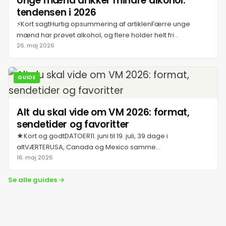
Unge mænd drikker mindre alkohol:
tendensen i 2026
⚡Kort sagtHurtig opsummering af artiklenFærre unge
mænd har prøvet alkohol, og flere holder helt fri...
26. maj 2026
GUIDE
Alt du skal vide om VM 2026: format,
sendetider og favoritter
★Kort og godtDATOER11. juni til 19. juli, 39 dage i
altVÆRTERUSA, Canada og Mexico samme...
16. maj 2026
Se alle guides →