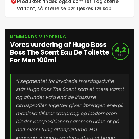
Produktet findes også som refill og større
variant, så størrelse bør tjekkes før køb
17. maj 2026
18. maj 2026
NEMMANDS VURDERING
Vores vurdering af Hugo Boss
4,2
19. maj 2026
Boss The Scent Eau De Toilette
af 5
For Men 100ml
20. maj 2026
“I segmentet for krydrede hverdagsdufte
21. maj 2026
står Hugo Boss The Scent som et mere varmt
og afrundet valg end de klassiske
22. maj 2026
citrusprofiler. Ingefær giver åbningen energi,
maninka tilfører særpræg, og lædernoten
23. maj 2026
binder kompositionen sammen uden at gå
helt over i tung aftenparfume. EDT
koncentrationen gør den lettere at bruge