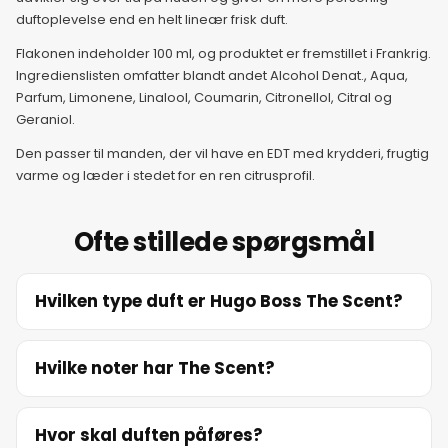
duftoplevelse end en helt lineær frisk duft.
9. juni 2026
Flakonen indeholder 100 ml, og produktet er fremstillet i Frankrig.
Ingredienslisten omfatter blandt andet Alcohol Denat., Aqua,
10. juni 2026
Parfum, Limonene, Linalool, Coumarin, Citronellol, Citral og
Geraniol.
11. juni 2026
Den passer til manden, der vil have en EDT med krydderi, frugtig
varme og læder i stedet for en ren citrusprofil.
12. juni 2026
Ofte stillede spørgsmål
13. juni 2026
Hvilken type duft er Hugo Boss The Scent?
14. juni 2026
Hvilke noter har The Scent?
15. juni 2026
Hvor skal duften påføres?
16. juni 2026