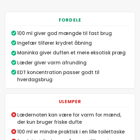
9. maj 2026
FORDELE
10. maj 2026
100 ml giver god mængde til fast brug
Ingefær tilfører krydret åbning
11. maj 2026
Maninka giver duften et mere eksotisk præg
12. maj 2026
Læder giver varm afrunding
EDT koncentration passer godt til
hverdagsbrug
13. maj 2026
14. maj 2026
ULEMPER
Lædernoten kan være for varm for mænd,
15. maj 2026
der kun bruger friske dufte
100 ml er mindre praktisk i en lille toilettaske
16. maj 2026