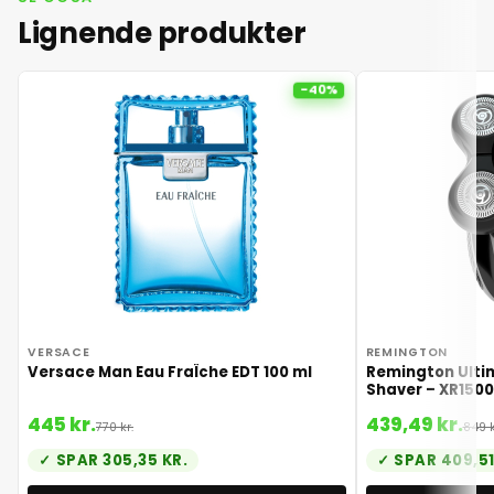
Lignende produkter
-40%
VERSACE
REMINGTON
Versace Man Eau FraÎche EDT 100 ml
Remington Ulti
Shaver – XR1500
445 kr.
439,49 kr.
770 kr.
849 k
SPAR 305,35 KR.
SPAR 409,51