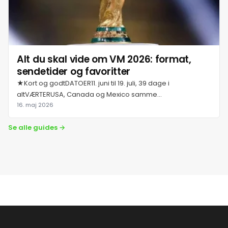
25. juli 2026
26. juli 2026
Alt du skal vide om VM 2026: format,
27. juli 2026
sendetider og favoritter
★Kort og godtDATOER11. juni til 19. juli, 39 dage i
28. juli 2026
altVÆRTERUSA, Canada og Mexico samme...
16. maj 2026
29. juli 2026
Se alle guides →
30. juli 2026
31. juli 2026
1. august 2026