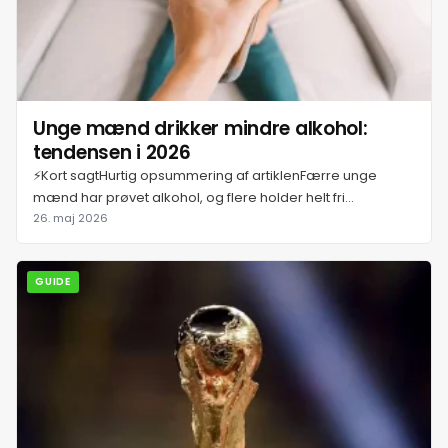
18. juli 2026
19. juli 2026
Unge mænd drikker mindre alkohol:
tendensen i 2026
20. juli 2026
⚡Kort sagtHurtig opsummering af artiklenFærre unge
mænd har prøvet alkohol, og flere holder helt fri...
26. maj 2026
21. juli 2026
GUIDE
22. juli 2026
23. juli 2026
24. juli 2026