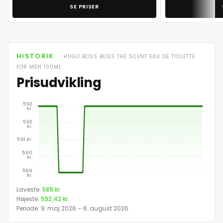
SE PRISER
HISTORIK
· HUGO BOSS BOSS THE SCENT EAU DE TOILETTE
FOR MEN 100ML
Prisudvikling
592
kr.
592
kr.
591 kr.
590
kr.
589
kr.
Prisudvikling for Hugo Boss Boss The Scent Eau
Laveste:
589 kr.
Højeste:
592,42 kr.
Da
Periode: 9. maj 2026 – 6. august 2026