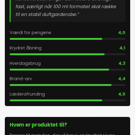
24. maj 2026
fast, særligt når 100 ml formatet skal række
til en stabil duftgarderobe.”
25. maj 2026
Værdi for pengene
4,0
26. maj 2026
Krydret åbning
4,1
27. maj 2026
Hverdagsbrug
4,3
28. maj 2026
Brand-arv
4,4
29. maj 2026
Læderafrunding
4,0
30. maj 2026
31. maj 2026
Hvem er produktet til?