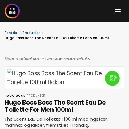
Gå
til
indholdet
Forside
Produkter
Hugo Boss Boss The Scent Eau De Toilette For Men 100ml
Denne artikel kan indeholde reklamelinks
-15%
SPAR
·
·
HUGO BOSS
PRODUKTER
Hugo Boss Boss The Scent Eau De
Toilette For Men 100ml
The Scent Eau De Toilette i 100 ml med ingefær,
maninka og læder, fremstillet i Frankrig.