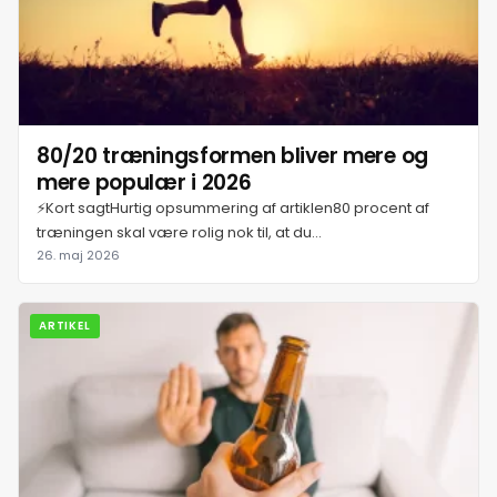
10. juli 2026
11. juli 2026
80/20 træningsformen bliver mere og
12. juli 2026
mere populær i 2026
⚡Kort sagtHurtig opsummering af artiklen80 procent af
træningen skal være rolig nok til, at du...
13. juli 2026
26. maj 2026
14. juli 2026
ARTIKEL
15. juli 2026
16. juli 2026
17. juli 2026