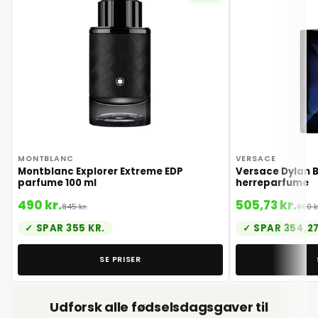
24. juni 2026
25. juni 2026
26. juni 2026
27. juni 2026
MONTBLANC
VERSACE
28. juni 2026
Montblanc Explorer Extreme EDP
Versace Dylan B
parfume 100 ml
herreparfume
490 kr.
505,73 kr.
845 kr.
860 k
29. juni 2026
SPAR 355 KR.
SPAR 354,27
30. juni 2026
SE PRISER
1. juli 2026
Udforsk alle fødselsdagsgaver til