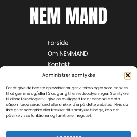
2. august 2026
3. august 2026
Forside
4. august 2026
Om NEMMAND
5. august 2026
Kontakt
Medie kit
Administrer samtykke
6. august 2026
Privatlivspolitik
For at give de bedste oplevelser bruger vi teknologier som cookies
til at gemme og/eller få adgang til enhedsoplysninger. Samtykke
til disse teknologier vil give os mulighed for at behandle data
såsom browseradfærd eller unikke id'er på dette websted. Hvis du
Facebook
ikke giver samtykke eller trækker dit samtykke tilbage, kan det
påvirke visse funktioner og funktioner negativt.
Instagram
TikTok
YouTube