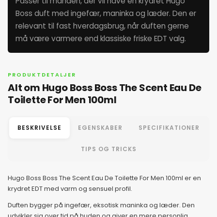
Passer til manden, der vil have en krydret Hugo
1. juni 2026
Boss duft med ingefær, maninka og læder. Den er
relevant til fast hverdagsbrug, når duften gerne
2. juni 2026
må være varmere end klassiske friske EDT valg.
3. juni 2026
PRODUKTDETALJER
Alt om Hugo Boss Boss The Scent Eau De
4. juni 2026
Toilette For Men 100ml
5. juni 2026
BESKRIVELSE
EGENSKABER
SPECIFIKATIONER
6. juni 2026
TIPS OG TRICKS
7. juni 2026
Hugo Boss Boss The Scent Eau De Toilette For Men 100ml er en
krydret EDT med varm og sensuel profil.
8. juni 2026
Duften bygger på ingefær, eksotisk maninka og læder. Den
udvikler sig over tid på huden og giver en mere personlig