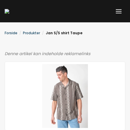
Gå
til
indholdet
Forside
Produkter
Jan S/S shirt Taupe
Denne artikel kan indeholde reklamelinks