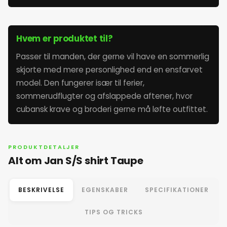
Hvem er produktet til?
Passer til manden, der gerne vil have en sommerlig
skjorte med mere personlighed end en ensfarvet
model. Den fungerer især til ferier,
sommerudflugter og afslappede aftener, hvor
cubansk krave og broderi gerne må løfte outfittet.
PRODUKTDETALJER
Alt om Jan S/S shirt Taupe
BESKRIVELSE
EGENSKABER
SPECIFIKATIONER
TIPS OG TRICKS