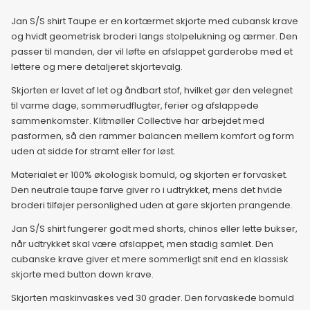
Jan S/S shirt Taupe er en kortærmet skjorte med cubansk krave
og hvidt geometrisk broderi langs stolpelukning og ærmer. Den
passer til manden, der vil løfte en afslappet garderobe med et
lettere og mere detaljeret skjortevalg.
Skjorten er lavet af let og åndbart stof, hvilket gør den velegnet
til varme dage, sommerudflugter, ferier og afslappede
sammenkomster. Klitmøller Collective har arbejdet med
pasformen, så den rammer balancen mellem komfort og form
uden at sidde for stramt eller for løst.
Materialet er 100% økologisk bomuld, og skjorten er forvasket.
Den neutrale taupe farve giver ro i udtrykket, mens det hvide
broderi tilføjer personlighed uden at gøre skjorten prangende.
Jan S/S shirt fungerer godt med shorts, chinos eller lette bukser,
når udtrykket skal være afslappet, men stadig samlet. Den
cubanske krave giver et mere sommerligt snit end en klassisk
skjorte med button down krave.
Skjorten maskinvaskes ved 30 grader. Den forvaskede bomuld