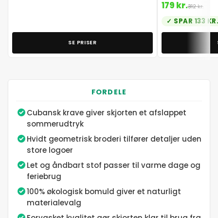
179 kr.
312 kr.
SPAR 133 KR
SE PRISER
FORDELE
Cubansk krave giver skjorten et afslappet
sommerudtryk
Hvidt geometrisk broderi tilfører detaljer uden
store logoer
Let og åndbart stof passer til varme dage og
feriebrug
100% økologisk bomuld giver et naturligt
materialevalg
Forvasket kvalitet gør skjorten klar til brug fra