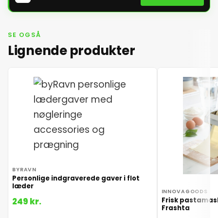
SE OGSÅ
Lignende produkter
BYRAVN
Personlige indgraverede gaver i flot
læder
INNOVAGOODS
Frisk pastamask
249 kr.
Frashta