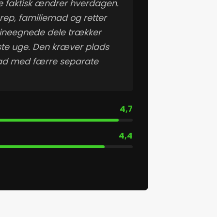
e faktisk ændrer hverdagen.
prep, familiemad og retter
kineegnede dele trækker
rste uge. Den kræver plads
 mad med færre separate
4,7
4,4