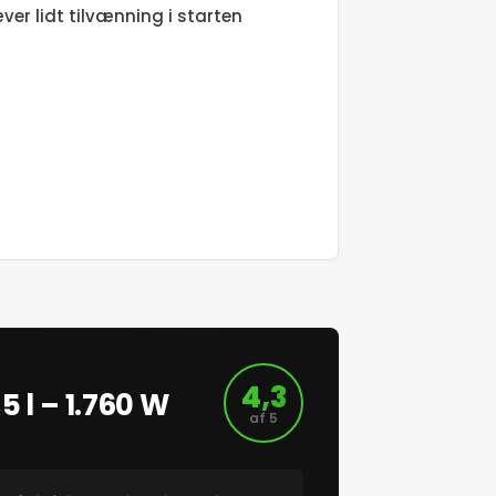
er lidt tilvænning i starten
4,3
 l – 1.760 W
af 5