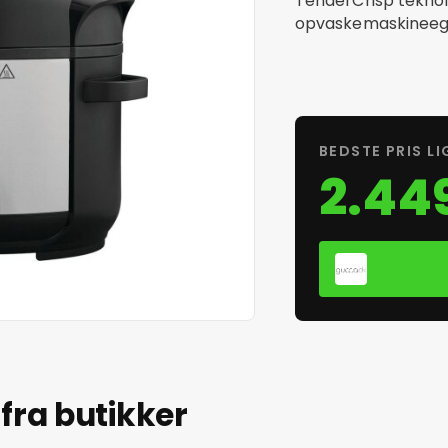
TenderCrisp teknol
opvaskemaskineeg
BEDSTE PRIS LI
2.449
fra butikker