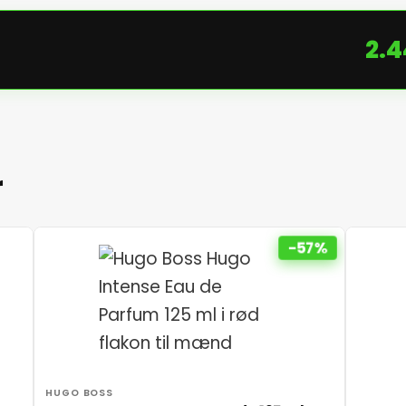
2.4
r
-57%
HUGO BOSS