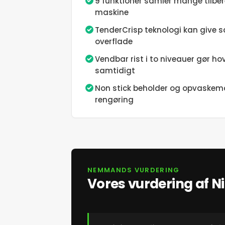
9 funktioner samler mange tilbe
maskine
TenderCrisp teknologi kan give 
overflade
Vendbar rist i to niveauer gør ho
samtidigt
Non stick beholder og opvaskema
rengøring
NEMMANDS VURDERING
Vores vurdering af N