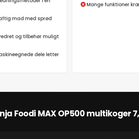
redningsmetoder i én
Mange funktioner kræv
saftig mad med sprød
vedret og tilbehør muligt
skineegnede dele letter
inja Foodi MAX OP500 multikoger 7,5