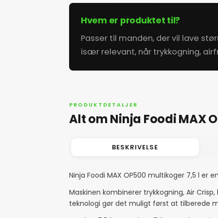
Hvem er produktet til?
Passer til manden, der vil lave s
især relevant, når trykkogning, air
PRODUKTDETALJER
Alt om Ninja Foodi MAX OP
BESKRIVELSE
Ninja Foodi MAX OP500 multikoger 7,5 l er en s
Maskinen kombinerer trykkogning, Air Crisp, 
teknologi gør det muligt først at tilberede 