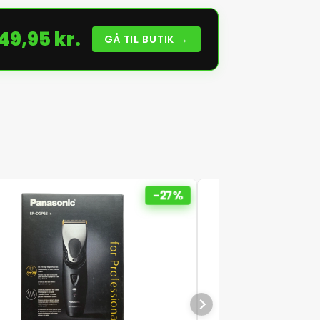
49,95 kr.
GÅ TIL BUTIK →
-27%