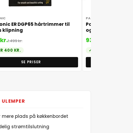
NIC
PANASONIC
nic ER DGP65 hårtrimmer til
Panasonic ER1512 K 
 klipning
og skæg
kr.
934 kr.
1.499 kr.
1.699 kr.
R 400 KR.
SPAR 765 KR.
SE PRISER
SE P
ULEMPER
r mere plads på køkkenbordet
elig strømtilslutning