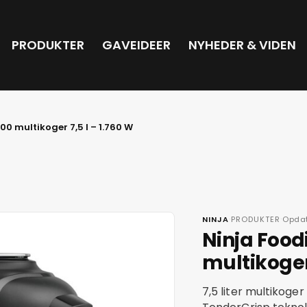
PRODUKTER
GAVEIDEER
NYHEDER & VIDEN
0 multikoger 7,5 l – 1.760 W
·
·
NINJA
PRODUKTER
Opdat
Ninja Foo
multikoger 
7,5 liter multikoger