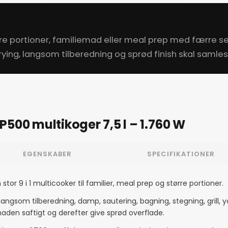
tørre portioner, familiemad eller meal prep med færre 
frying, langsom tilberedning og sprød finish skal samles 
500 multikoger 7,5 l – 1.760 W
EGENSKABER
SPECIFIKATIONER
tor 9 i 1 multicooker til familier, meal prep og større portioner.
langsom tilberedning, damp, sautering, bagning, stegning, grill,
maden saftigt og derefter give sprød overflade.