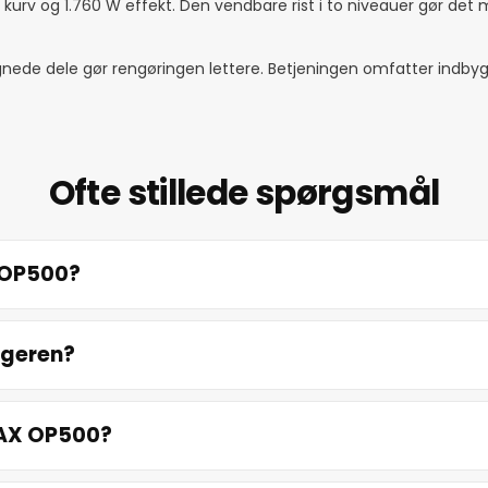
sp kurv og 1.760 W effekt. Den vendbare rist i to niveauer gør det 
de dele gør rengøringen lettere. Betjeningen omfatter indbygg
Ofte stillede spørgsmål
X OP500?
ogeren?
 MAX OP500?