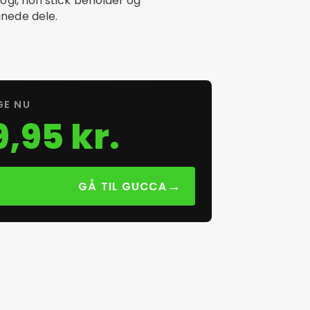
ogi, non stick beholder og
nede dele.
GE NU
,95 kr.
→
GÅ TIL GUCCA