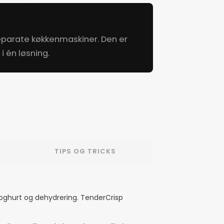
separate køkkenmaskiner. Den er
i én løsning.
TIPS OG TRICKS
 yoghurt og dehydrering. TenderCrisp