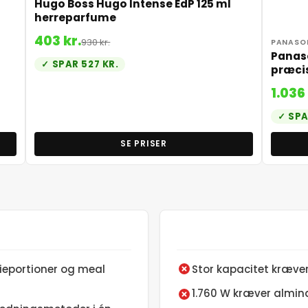
Hugo Boss Hugo Intense EdP 125 ml
herreparfume
403 kr.
930 kr.
PANASO
Panaso
SPAR 527 KR.
præcis
1.036 
SPA
SE PRISER
ilieportioner og meal
Stor kapacitet kræve
1.760 W kræver almind