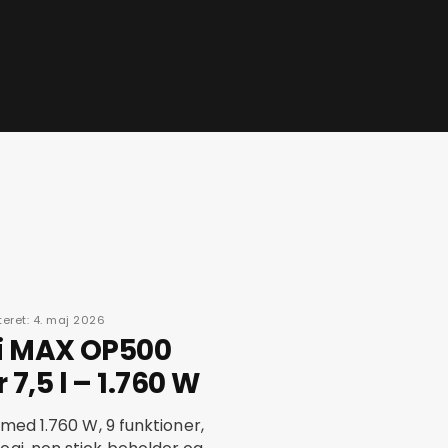
eret: 4. maj 2026
di MAX OP500
7,5 l – 1.760 W
 med 1.760 W, 9 funktioner,