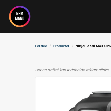
Gå
til
indholdet
Forside
Produkter
Ninja Foodi MAX OP50
Denne artikel kan indeholde reklamelinks