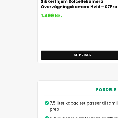
Sikkerthjem Solcellekamera
Overvågningskamera Hvid – S7Pro
1.499 kr.
SE PRISER
FORDELE
7,5 liter kapacitet passer til fam
prep