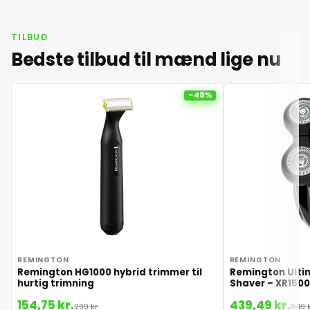
TILBUD
Bedste tilbud til mænd lige nu
-48%
REMINGTON
REMINGTON
Remington HG1000 hybrid trimmer til
Remington Ulti
hurtig trimning
Shaver – XR1500
154,75 kr.
439,49 kr.
299 kr.
849 k