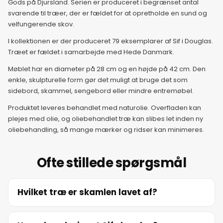
Gods på Djursland. Serien er produceret i begrænset antal
svarende til træer, der er fældet for at opretholde en sund og
velfungerende skov.
I kollektionen er der produceret 79 eksemplarer af Sif i Douglas.
Træet er fældet i samarbejde med Hede Danmark.
Møblet har en diameter på 28 cm og en højde på 42 cm. Den
enkle, skulpturelle form gør det muligt at bruge det som
sidebord, skammel, sengebord eller mindre entremøbel.
Produktet leveres behandlet med naturolie. Overfladen kan
plejes med olie, og oliebehandlet træ kan slibes let inden ny
oliebehandling, så mange mærker og ridser kan minimeres.
Ofte stillede spørgsmål
Hvilket træ er skamlen lavet af?