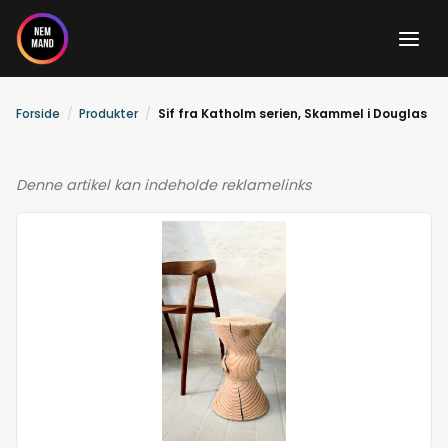
Gå
til
indholdet
Forside
Produkter
Sif fra Katholm serien, Skammel i Douglas
Denne artikel kan indeholde reklamelinks