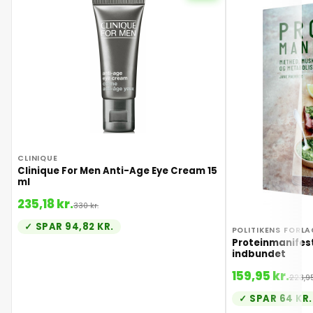
27. juni 2026
28. juni 2026
29. juni 2026
30. juni 2026
CLINIQUE
Clinique For Men Anti-Age Eye Cream 15
1. juli 2026
ml
235,18 kr.
330 kr.
2. juli 2026
SPAR 94,82 KR.
POLITIKENS FORLA
Proteinmanifest
indbundet
3. juli 2026
159,95 kr.
223,95
SPAR 64 KR.
4. juli 2026