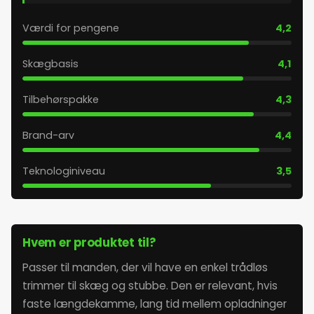
27. maj 2026
Værdi for pengene
4,2
28. maj 2026
Skægbasis
4,1
29. maj 2026
Tilbehørspakke
4,3
30. maj 2026
Brand-arv
4,4
Teknologiniveau
3,5
31. maj 2026
1. juni 2026
Hvem er produktet til?
2. juni 2026
Passer til manden, der vil have en enkel trådløs
trimmer til skæg og stubbe. Den er relevant, hvis
3. juni 2026
faste længdekamme, lang tid mellem opladninger