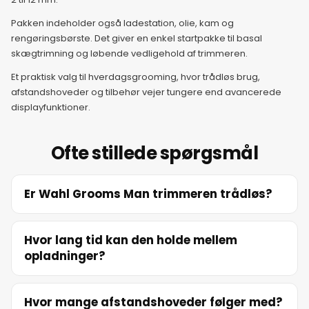
Pakken indeholder også ladestation, olie, kam og
12. juni 2026
rengøringsbørste. Det giver en enkel startpakke til basal
skægtrimning og løbende vedligehold af trimmeren.
13. juni 2026
Et praktisk valg til hverdagsgrooming, hvor trådløs brug,
afstandshoveder og tilbehør vejer tungere end avancerede
displayfunktioner.
14. juni 2026
Ofte stillede spørgsmål
15. juni 2026
Er Wahl Grooms Man trimmeren trådløs?
16. juni 2026
17. juni 2026
Hvor lang tid kan den holde mellem
opladninger?
18. juni 2026
Hvor mange afstandshoveder følger med?