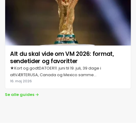
28. juli 2026
29. juli 2026
30. juli 2026
Alt du skal vide om VM 2026: format,
sendetider og favoritter
31. juli 2026
★Kort og godtDATOER11. juni til 19. juli, 39 dage i
altVÆRTERUSA, Canada og Mexico samme...
1. august 2026
16. maj 2026
Se alle guides →
2. august 2026
3. august 2026
4. august 2026