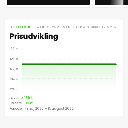
HISTORIK
· WAHL GROOMS MAN BEARD & STUBBLE TRIMMER
Prisudvikling
199 kr.
194 kr.
189 kr.
184 kr.
179 kr.
Prisudvikling for Wahl Grooms Man Beard & Stub
Laveste:
199 kr.
Højeste:
199 kr.
Dato
Periode: 11. maj 2026 – 8. august 2026
11. maj 2026