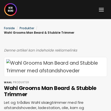
Gå
til
indholdet
Forside
Produkter
Wahl Grooms Man Beard & Stubble Trimmer
Denne artikel kan indeholde reklamelinks
·
·
WAHL
PRODUKTER
Wahl Grooms Man Beard & Stubble
Trimmer
Let og trådløs Wahl skægtrimmer med fire
afstandshoveder, ladestation, olie, kam og