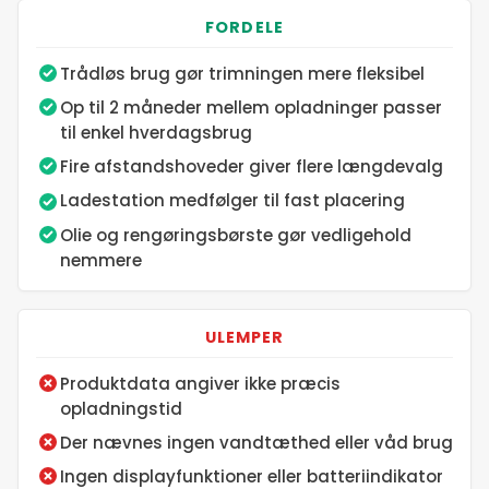
FORDELE
12. maj 2026
Trådløs brug gør trimningen mere fleksibel
Op til 2 måneder mellem opladninger passer
13. maj 2026
til enkel hverdagsbrug
Fire afstandshoveder giver flere længdevalg
14. maj 2026
Ladestation medfølger til fast placering
Olie og rengøringsbørste gør vedligehold
15. maj 2026
nemmere
16. maj 2026
ULEMPER
17. maj 2026
Produktdata angiver ikke præcis
opladningstid
18. maj 2026
Der nævnes ingen vandtæthed eller våd brug
Ingen displayfunktioner eller batteriindikator