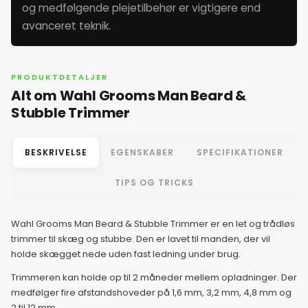
og medfølgende plejetilbehør er vigtigere end
4. juni 2026
avanceret teknik.
5. juni 2026
PRODUKTDETALJER
Alt om Wahl Grooms Man Beard &
6. juni 2026
Stubble Trimmer
7. juni 2026
BESKRIVELSE
EGENSKABER
SPECIFIKATIONER
8. juni 2026
TIPS OG TRICKS
9. juni 2026
Wahl Grooms Man Beard & Stubble Trimmer er en let og trådløs
trimmer til skæg og stubbe. Den er lavet til manden, der vil
holde skægget nede uden fast ledning under brug.
10. juni 2026
Trimmeren kan holde op til 2 måneder mellem opladninger. Der
medfølger fire afstandshoveder på 1,6 mm, 3,2 mm, 4,8 mm og
11. juni 2026
2 til 12 mm.