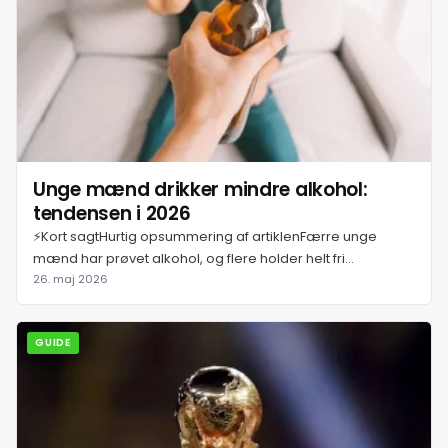
20. juli 2026
21. juli 2026
22. juli 2026
Unge mænd drikker mindre alkohol:
23. juli 2026
tendensen i 2026
⚡Kort sagtHurtig opsummering af artiklenFærre unge
24. juli 2026
mænd har prøvet alkohol, og flere holder helt fri...
26. maj 2026
25. juli 2026
GUIDE
26. juli 2026
27. juli 2026