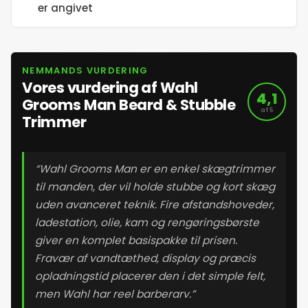
19. maj 2026
er angivet
20. maj 2026
NEMMANDS VURDERING
21. maj 2026
Vores vurdering af Wahl
4,1
Grooms Man Beard & Stubble
af 5
Trimmer
22. maj 2026
23. maj 2026
“Wahl Grooms Man er en enkel skægtrimmer
til manden, der vil holde stubbe og kort skæg
24. maj 2026
uden avanceret teknik. Fire afstandshoveder,
ladestation, olie, kam og rengøringsbørste
giver en komplet basispakke til prisen.
25. maj 2026
Fravær af vandtæthed, display og præcis
opladningstid placerer den i det simple felt,
26. maj 2026
men Wahl har reel barberarv.”