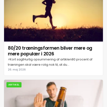
12. juli 2026
13. juli 2026
14. juli 2026
15. juli 2026
80/20 træningsformen bliver mere og
mere populær i 2026
16. juli 2026
⚡Kort sagtHurtig opsummering af artiklen80 procent af
træningen skal være rolig nok til, at du...
17. juli 2026
26. maj 2026
18. juli 2026
ARTIKEL
19. juli 2026