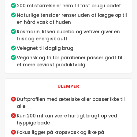
200 ml størrelse er nem til fast brug i badet
Naturlige tensider renser uden at lægge op til
13. maj 2026
en hård vask af huden
Rosmarin, litsea cubeba og vetiver giver en
14. maj 2026
frisk og energisk duft
Velegnet til daglig brug
15. maj 2026
Vegansk og fri for parabener passer godt til
et mere bevidst produktvalg
16. maj 2026
ULEMPER
17. maj 2026
Duftprofilen med æteriske olier passer ikke til
18. maj 2026
alle
Kun 200 ml kan være hurtigt brugt op ved
19. maj 2026
hyppige bade
Fokus ligger på kropsvask og ikke på