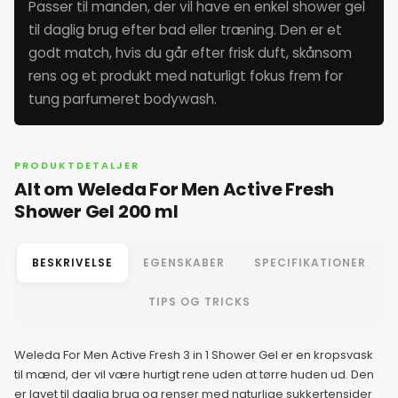
Passer til manden, der vil have en enkel shower gel
til daglig brug efter bad eller træning. Den er et
5. juni 2026
godt match, hvis du går efter frisk duft, skånsom
rens og et produkt med naturligt fokus frem for
6. juni 2026
tung parfumeret bodywash.
7. juni 2026
PRODUKTDETALJER
Alt om Weleda For Men Active Fresh
8. juni 2026
Shower Gel 200 ml
9. juni 2026
BESKRIVELSE
EGENSKABER
SPECIFIKATIONER
10. juni 2026
TIPS OG TRICKS
11. juni 2026
Weleda For Men Active Fresh 3 in 1 Shower Gel er en kropsvask
til mænd, der vil være hurtigt rene uden at tørre huden ud. Den
er lavet til daglig brug og renser med naturlige sukkertensider