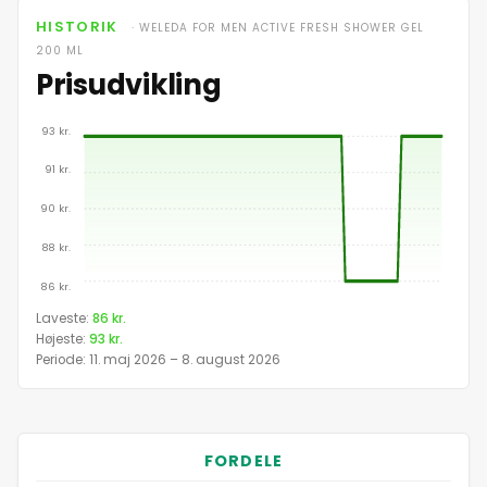
HISTORIK
· WELEDA FOR MEN ACTIVE FRESH SHOWER GEL
200 ML
Prisudvikling
93 kr.
91 kr.
90 kr.
88 kr.
86 kr.
Prisudvikling for Weleda For Men Active Fresh 
Laveste:
86 kr.
Højeste:
93 kr.
Dato
Periode: 11. maj 2026 – 8. august 2026
11. maj 2026
FORDELE
12. maj 2026