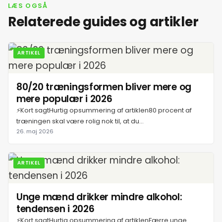
13. juli 2026
LÆS OGSÅ
Relaterede guides og artikler
14. juli 2026
ARTIKEL
15. juli 2026
80/20 træningsformen bliver mere og
16. juli 2026
mere populær i 2026
⚡Kort sagtHurtig opsummering af artiklen80 procent af
17. juli 2026
træningen skal være rolig nok til, at du...
26. maj 2026
18. juli 2026
ARTIKEL
19. juli 2026
Unge mænd drikker mindre alkohol:
20. juli 2026
tendensen i 2026
⚡Kort sagtHurtig opsummering af artiklenFærre unge