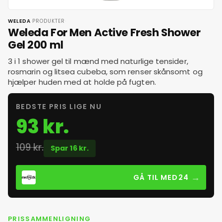
·
·
WELEDA
PRODUKTER
Weleda For Men Active Fresh Shower
Gel 200 ml
3 i 1 shower gel til mænd med naturlige tensider,
rosmarin og litsea cubeba, som renser skånsomt og
hjælper huden med at holde på fugten.
BEDSTE PRIS LIGE NU
93 kr.
109 kr.
Spar 16 kr.
→
GÅ TIL MED24
PRISSAMMENLIGNING