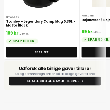
6. juli 2026
KIRLUND
STANLEY
Dejskærer / Dej
Stanley – Legendary Camp Mug 0.35L –
Matte Black
7. juli 2026
99 kr.
189 kr.
149 kr.
289 kr.
SPAR 50 KR.
8. juli 2026
SPAR 100 KR.
SE PRISER
9. juli 2026
Udforsk alle billige gaver til bror
10. juli 2026
Se og sammenlign priser på 41 billige gaver til bror
SE ALLE BILLIGE GAVER TIL BROR →
11. juli 2026
12. juli 2026