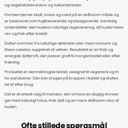
12. juni 2026
og vegetabilske kokos og sukkertensider.
Formlen fjerner skidt, snavs og sved på en skånsom måde og
13. juni 2026
er beskrevet som fugtbevarende og blødgørende. Samtidig
understøtter den hudens naturlige regenerering, så huden føles
14. juni 2026
ren og frisk efter badet.
Duften kommer fra naturlige æteriske olier med rosmarin og
litsea cubeba, suppleret af vetiver. Resultatet er en frisk og
15. juni 2026
energisk duftprofil, der passer godt til morgenbadet eller efter
træning.
16. juni 2026
Produktet er dermatologisk testet, velegnet til veganere og fri
for parabener. Den kan bruges på kroppen i badet og skylles
17. juni 2026
let af efter brug.
Det er et enkelt valg til manden, der vil have en daglig shower
18. juni 2026
gel med naturligt fokus, frisk duft og en mere skånsom rens af
huden.
19. juni 2026
Ofte stillede spørgsmål