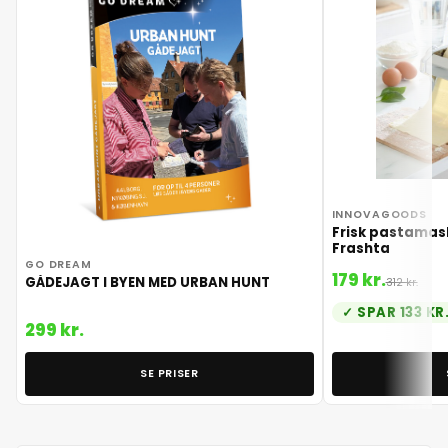
INNOVAGOODS
Frisk pastamask
Frashta
GO DREAM
179 kr.
GÅDEJAGT I BYEN MED URBAN HUNT
312 kr.
SPAR 133 KR
299 kr.
SE PRISER