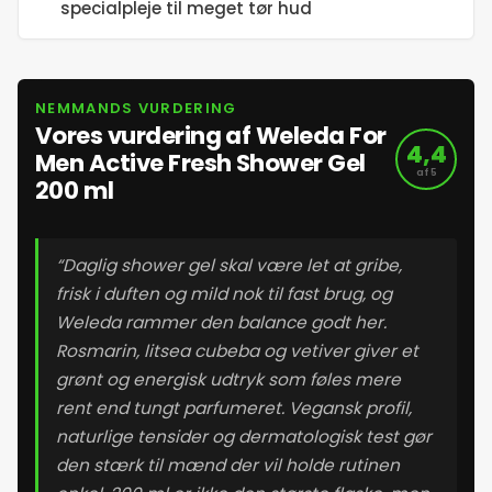
specialpleje til meget tør hud
20. maj 2026
21. maj 2026
NEMMANDS VURDERING
Vores vurdering af Weleda For
22. maj 2026
4,4
Men Active Fresh Shower Gel
af 5
200 ml
23. maj 2026
“Daglig shower gel skal være let at gribe,
24. maj 2026
frisk i duften og mild nok til fast brug, og
Weleda rammer den balance godt her.
25. maj 2026
Rosmarin, litsea cubeba og vetiver giver et
grønt og energisk udtryk som føles mere
26. maj 2026
rent end tungt parfumeret. Vegansk profil,
naturlige tensider og dermatologisk test gør
27. maj 2026
den stærk til mænd der vil holde rutinen