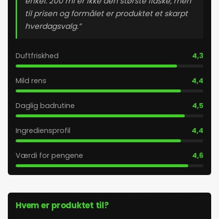
enkel. 200 ml er ikke den største flaske, men
28. maj 2026
til prisen og formålet er produktet et skarpt
hverdagsvalg.”
29. maj 2026
Duftfriskhed
4,3
30. maj 2026
Mild rens
4,4
31. maj 2026
Daglig badrutine
4,5
1. juni 2026
Ingrediensprofil
4,4
2. juni 2026
Værdi for pengene
4,6
3. juni 2026
Hvem er produktet til?
4. juni 2026