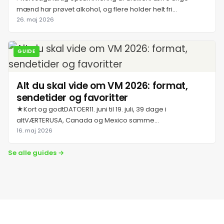
mænd har prøvet alkohol, og flere holder helt fri...
21. juli 2026
26. maj 2026
22. juli 2026
GUIDE
23. juli 2026
Alt du skal vide om VM 2026: format,
sendetider og favoritter
24. juli 2026
★Kort og godtDATOER11. juni til 19. juli, 39 dage i
altVÆRTERUSA, Canada og Mexico samme...
25. juli 2026
16. maj 2026
Se alle guides →
26. juli 2026
27. juli 2026
28. juli 2026