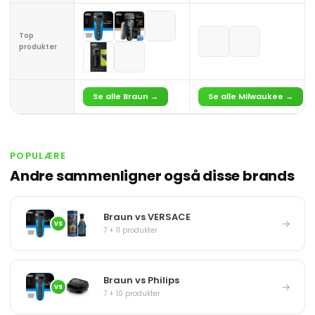
Top
produkter
Se alle Braun →
Se alle Milwaukee →
POPULÆRE
Andre sammenligner også disse brands
Braun vs VERSACE
→
VS
7 + 11 produkter
Braun vs Philips
→
VS
7 + 10 produkter