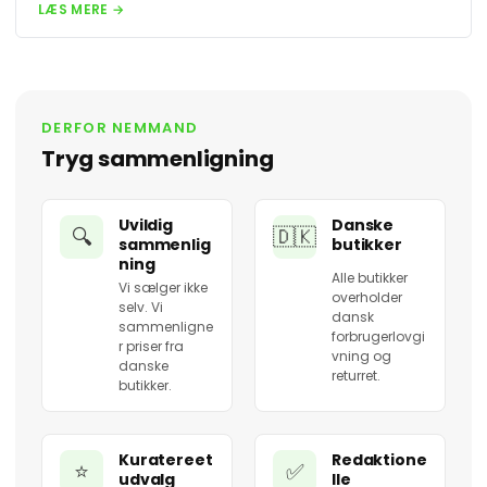
LÆS MERE →
DERFOR NEMMAND
Tryg sammenligning
Uvildig
Danske
🔍
🇩🇰
sammenlig
butikker
ning
Alle butikker
Vi sælger ikke
overholder
selv. Vi
dansk
sammenligne
forbrugerlovgi
r priser fra
vning og
danske
returret.
butikker.
Kuratereet
Redaktione
⭐
✅
udvalg
lle