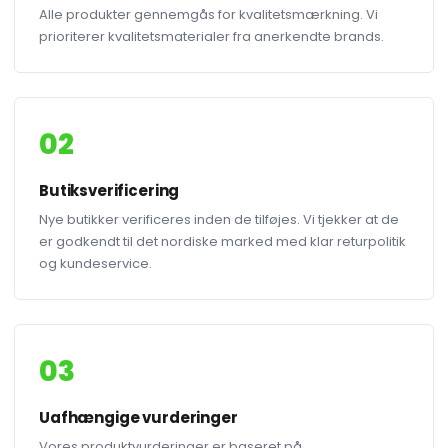
Alle produkter gennemgås for kvalitetsmærkning. Vi
prioriterer kvalitetsmaterialer fra anerkendte brands.
02
Butiksverificering
Nye butikker verificeres inden de tilføjes. Vi tjekker at de
er godkendt til det nordiske marked med klar returpolitik
og kundeservice.
03
Uafhængige vurderinger
Vores produktvurderinger er baseret på