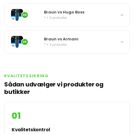
Braun vs Hugo Boss
→
VS
7 + 9 produkter
Braun vs Armani
→
VS
7 + 9 produkter
KVALITETSSIKRING
Sådan udvælger vi produkter og
butikker
01
Kvalitetskontrol