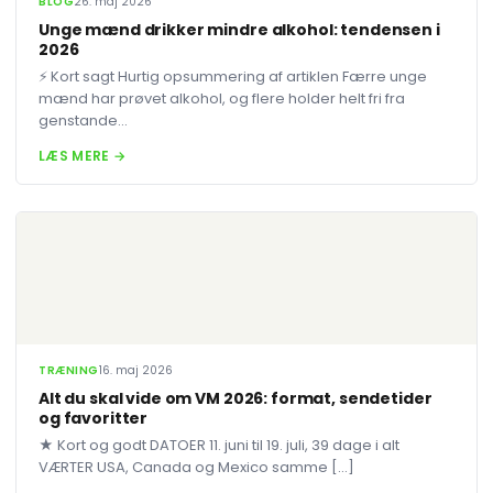
BLOG
26. maj 2026
Unge mænd drikker mindre alkohol: tendensen i
2026
⚡ Kort sagt Hurtig opsummering af artiklen Færre unge
mænd har prøvet alkohol, og flere holder helt fri fra
genstande...
LÆS MERE →
TRÆNING
16. maj 2026
Alt du skal vide om VM 2026: format, sendetider
og favoritter
★ Kort og godt DATOER 11. juni til 19. juli, 39 dage i alt
VÆRTER USA, Canada og Mexico samme […]