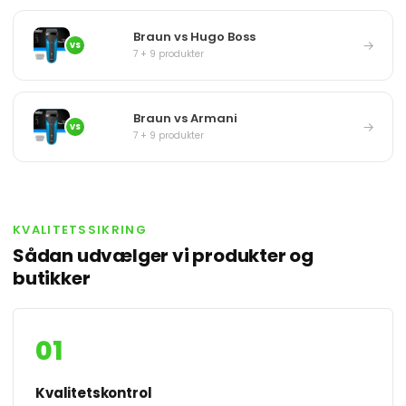
Braun vs Hugo Boss
→
VS
7 + 9 produkter
Braun vs Armani
→
VS
7 + 9 produkter
KVALITETSSIKRING
Sådan udvælger vi produkter og
butikker
01
Kvalitetskontrol