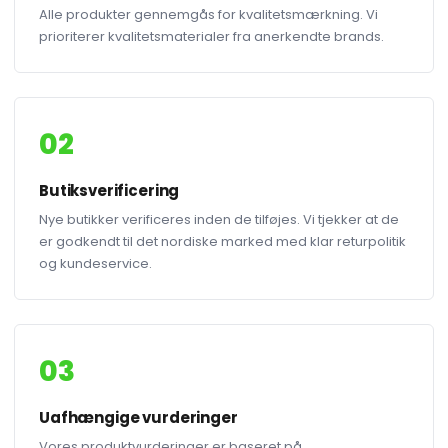
Alle produkter gennemgås for kvalitetsmærkning. Vi
prioriterer kvalitetsmaterialer fra anerkendte brands.
02
Butiksverificering
Nye butikker verificeres inden de tilføjes. Vi tjekker at de
er godkendt til det nordiske marked med klar returpolitik
og kundeservice.
03
Uafhængige vurderinger
Vores produktvurderinger er baseret på