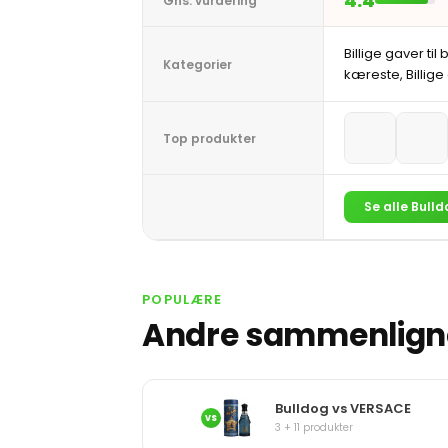
4.4
Gns. vurdering
Billige gaver til 
Kategorier
kæreste, Billige
Top produkter
Se alle Bull
POPULÆRE
Andre sammenligne
Bulldog vs VERSACE
VS
3 + 11 produkter