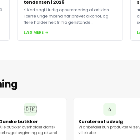
tendensen i 2026
s
80
⚡ Kort sagt Hurtig opsummering af artiklen
★
Færre unge mænd har prøvet alkohol, og
d
flere holder helt fri fra genstande...
s
LÆS MERE →
L
ning
🇩🇰
⭐
Danske butikker
Kuratereet udvalg
Alle butikker overholder dansk
Vi anbefaler kun produkter vi sel
forbrugerlovgivning og returret.
ville købe.