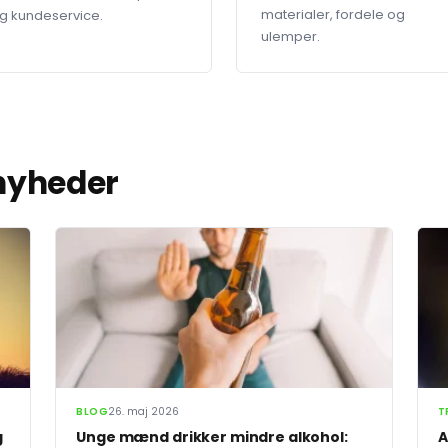
materialer, fordele og
g kundeservice.
ulemper.
 nyheder
BLOG
26. maj 2026
T
g
Unge mænd drikker mindre alkohol:
A