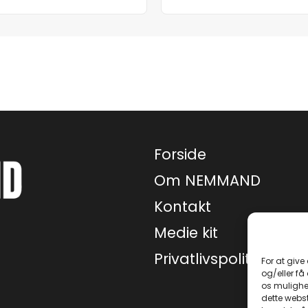
Forside
Om NEMMAND
Kontakt
Medie kit
Privatlivspolitik
For at give
og/eller få
os mulighe
dette webst