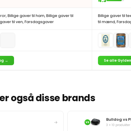
4.3
bror, Billige gaver til ham, Billige gaver til
Billige gaver til t
 gaver til ven, Farsdagsgaver
til mænd, Farsdag
dog →
Se alle Gylde
r også disse brands
Bulldog vs P
→
VS
3 + 10 produkter