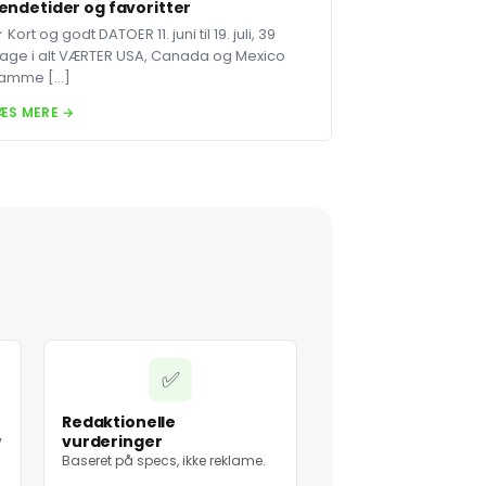
endetider og favoritter
 Kort og godt DATOER 11. juni til 19. juli, 39
age i alt VÆRTER USA, Canada og Mexico
amme […]
ÆS MERE →
✅
Redaktionelle
vurderinger
v
Baseret på specs, ikke reklame.