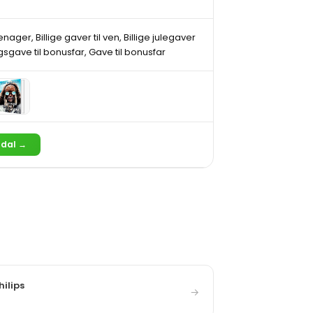
eenager, Billige gaver til ven, Billige julegaver
sgave til bonusfar, Gave til bonusfar
ndal →
hilips
→