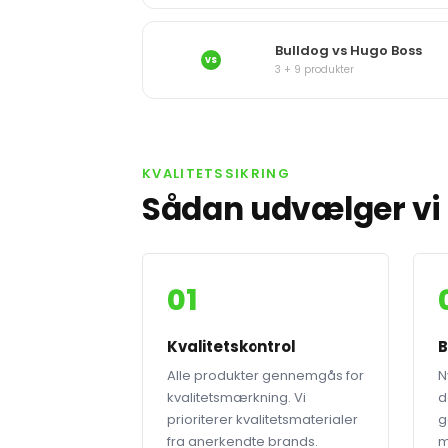
Bulldog vs Hugo Boss
VS
3 + 9 produkter
KVALITETSSIKRING
Sådan udvælger vi 
01
Kvalitetskontrol
B
Alle produkter gennemgås for
N
kvalitetsmærkning. Vi
d
prioriterer kvalitetsmaterialer
g
fra anerkendte brands.
m