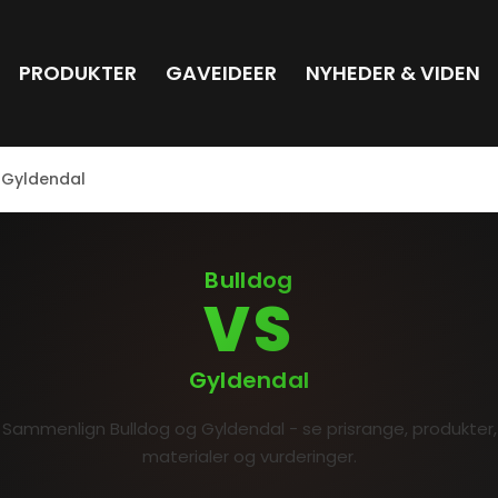
PRODUKTER
GAVEIDEER
NYHEDER & VIDEN
 Gyldendal
Bulldog
VS
Gyldendal
Sammenlign Bulldog og Gyldendal - se prisrange, produkter,
materialer og vurderinger.