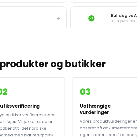
Bulldog vs 
→
VS
3 + 9 produkter
produkter og butikker
02
03
utiksverificering
Uafhængige
vurderinger
ye butikker verificeres inden
Vores produktvurderinger er
e tilføjes. Vi tjekker at de er
baseret på dokumenterbar
odkendt til det nordiske
egenskaber: specifikationer,
arked med klar returpolitik