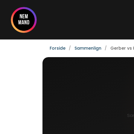
Gå
til
indholdet
Forside
Sammenlign
Gerber vs P
Sam