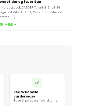
endetider og favoritter
 Kort og godt DATOER 11. juni til 19. juli, 39
age i alt VÆRTER USA, Canada og Mexico
amme […]
ÆS MERE →
✅
Redaktionelle
vurderinger
v
Baseret på specs, ikke reklame.