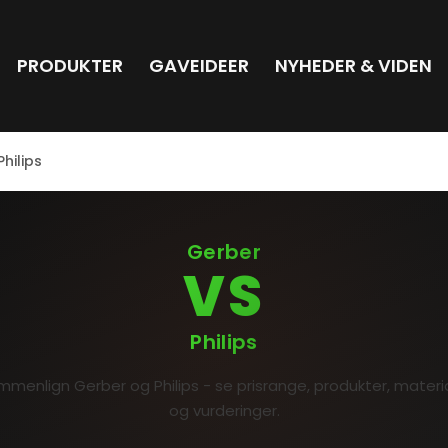
PRODUKTER
GAVEIDEER
NYHEDER & VIDEN
hilips
Gerber
VS
Philips
menlign Gerber og Philips - se prisrange, produkter, materi
og vurderinger.