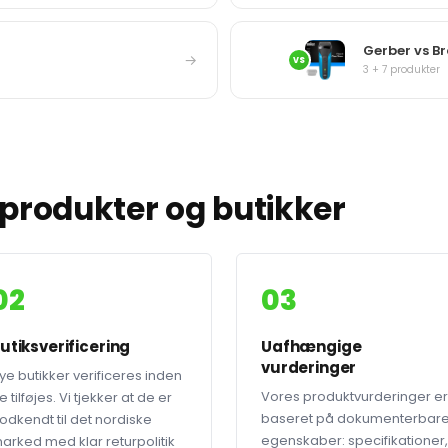
Gerber vs B
→
VS
3 + 7 produkter
produkter og butikker
02
03
utiksverificering
Uafhængige
vurderinger
ye butikker verificeres inden
Vores produktvurderinger er
e tilføjes. Vi tjekker at de er
baseret på dokumenterbar
odkendt til det nordiske
egenskaber: specifikationer,
arked med klar returpolitik