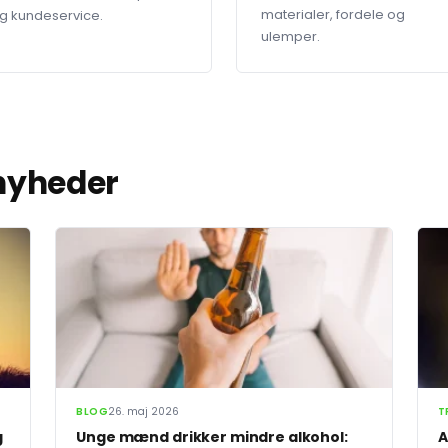
materialer, fordele og
g kundeservice.
ulemper.
 nyheder
BLOG
26. maj 2026
T
g
Unge mænd drikker mindre alkohol:
A