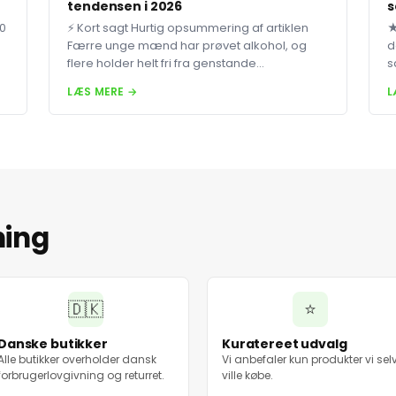
tendensen i 2026
s
80
⚡ Kort sagt Hurtig opsummering af artiklen
★
Færre unge mænd har prøvet alkohol, og
d
flere holder helt fri fra genstande...
s
LÆS MERE →
L
ning
🇩🇰
⭐
Danske butikker
Kuratereet udvalg
Alle butikker overholder dansk
Vi anbefaler kun produkter vi sel
forbrugerlovgivning og returret.
ville købe.