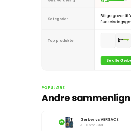
4.3
Gns. vurdering
Billige gaver til 
Kategorier
Fødselsdagsgave
Top produkter
Se alle Gerb
POPULÆRE
Andre sammenligne
Gerber vs VERSACE
VS
3 + 11 produkter