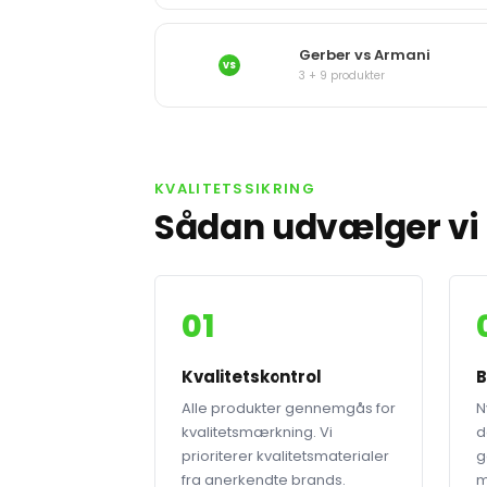
Gerber vs Armani
VS
3 + 9 produkter
KVALITETSSIKRING
Sådan udvælger vi 
01
Kvalitetskontrol
B
Alle produkter gennemgås for
N
kvalitetsmærkning. Vi
d
prioriterer kvalitetsmaterialer
g
fra anerkendte brands.
m