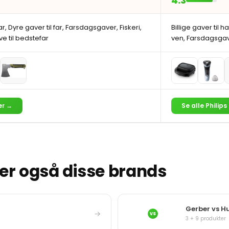
4.3
far, Dyre gaver til far, Farsdagsgaver, Fiskeri,
Billige gaver til h
 til bedstefar
ven, Farsdagsgav
er →
Se alle Philips
r også disse brands
Gerber vs H
→
VS
3 + 9 produkter