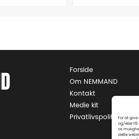
Forside
Om NEMMAND
Kontakt
Medie kit
Privatlivspolitik
For at give
og/eller få
os mulighe
dette webst