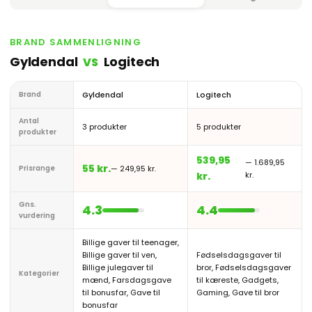
BRAND SAMMENLIGNING
Gyldendal
Logitech
VS
Brand
Gyldendal
Logitech
Antal
3 produkter
5 produkter
produkter
539,95
— 1.689,95
55 kr.
Prisrange
— 249,95 kr.
kr.
kr.
Gns.
4.3
4.4
vurdering
Billige gaver til teenager,
Billige gaver til ven,
Fødselsdagsgaver til
Billige julegaver til
bror, Fødselsdagsgaver
Kategorier
mænd, Farsdagsgave
til kæreste, Gadgets,
til bonusfar, Gave til
Gaming, Gave til bror
bonusfar