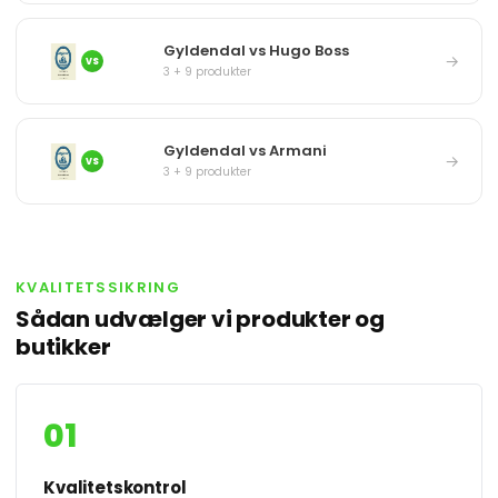
Gyldendal vs Hugo Boss
→
VS
3 + 9 produkter
Gyldendal vs Armani
→
VS
3 + 9 produkter
KVALITETSSIKRING
Sådan udvælger vi produkter og
butikker
01
Kvalitetskontrol