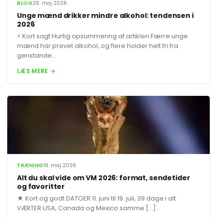
BLOG
26. maj 2026
Unge mænd drikker mindre alkohol: tendensen i
2026
⚡ Kort sagt Hurtig opsummering af artiklen Færre unge
mænd har prøvet alkohol, og flere holder helt fri fra
genstande...
LÆS MERE →
TRÆNING
16. maj 2026
Alt du skal vide om VM 2026: format, sendetider
og favoritter
★ Kort og godt DATOER 11. juni til 19. juli, 39 dage i alt
VÆRTER USA, Canada og Mexico samme […]