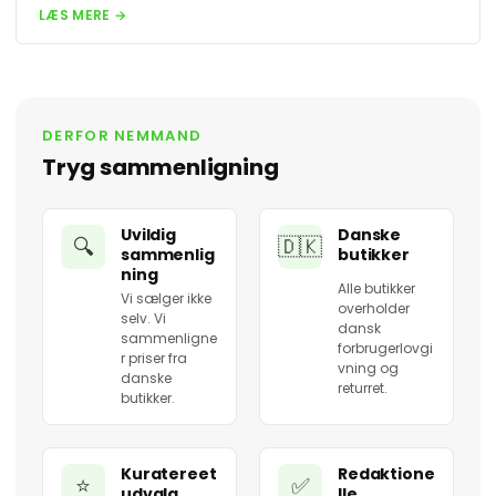
LÆS MERE →
DERFOR NEMMAND
Tryg sammenligning
Uvildig
Danske
🔍
🇩🇰
sammenlig
butikker
ning
Alle butikker
Vi sælger ikke
overholder
selv. Vi
dansk
sammenligne
forbrugerlovgi
r priser fra
vning og
danske
returret.
butikker.
Kuratereet
Redaktione
⭐
✅
udvalg
lle