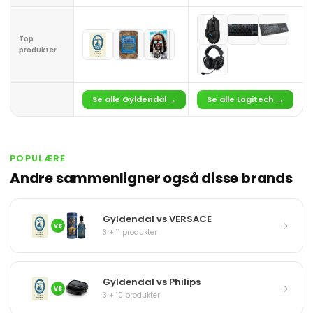
Top
produkter
Se alle Gyldendal →
Se alle Logitech →
POPULÆRE
Andre sammenligner også disse brands
Gyldendal vs VERSACE
→
VS
3 + 11 produkter
Gyldendal vs Philips
→
VS
3 + 10 produkter