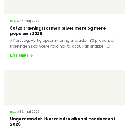
BLOG
26. maj 2026
80/20 træningsformen bliver mere og mere
populær i 2026
⚡ Kort sagt Hurtig opsummering af artiklen 80 procent af
træningen skal være rolig nok til, at du kan snakke […]
LÆS MERE →
BLOG
26. maj 2026
Unge mænd drikker mindre alkohol: tendensen i
2026