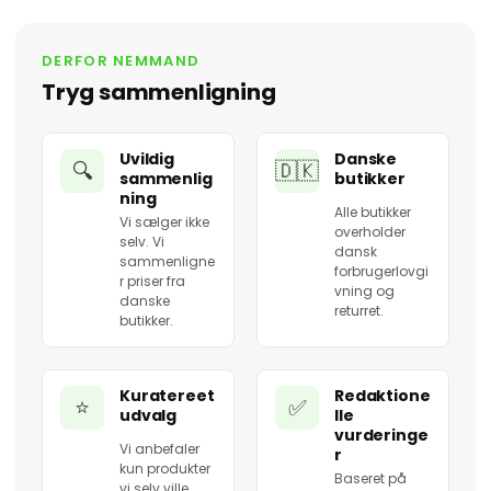
DERFOR NEMMAND
Tryg sammenligning
Uvildig
Danske
🔍
🇩🇰
sammenlig
butikker
ning
Alle butikker
Vi sælger ikke
overholder
selv. Vi
dansk
sammenligne
forbrugerlovgi
r priser fra
vning og
danske
returret.
butikker.
Kuratereet
Redaktione
⭐
✅
udvalg
lle
vurderinge
Vi anbefaler
r
kun produkter
Baseret på
vi selv ville