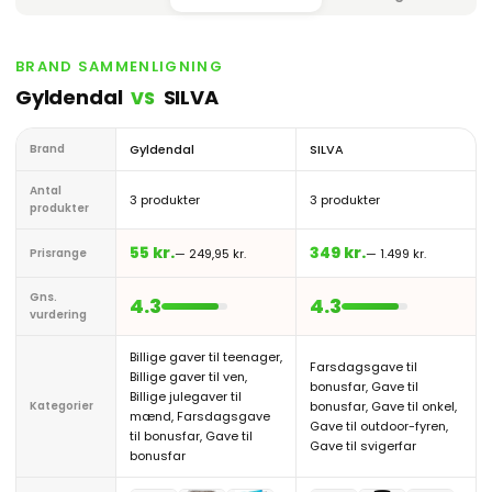
BRAND SAMMENLIGNING
Gyldendal
SILVA
VS
Brand
Gyldendal
SILVA
Antal
3 produkter
3 produkter
produkter
55 kr.
349 kr.
Prisrange
— 249,95 kr.
— 1.499 kr.
Gns.
4.3
4.3
vurdering
Billige gaver til teenager,
Farsdagsgave til
Billige gaver til ven,
bonusfar, Gave til
Billige julegaver til
Kategorier
bonusfar, Gave til onkel,
mænd, Farsdagsgave
Gave til outdoor-fyren,
til bonusfar, Gave til
Gave til svigerfar
bonusfar