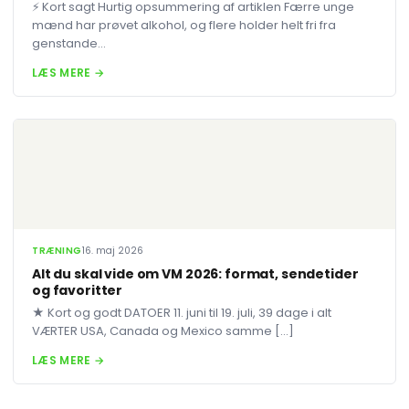
⚡ Kort sagt Hurtig opsummering af artiklen Færre unge
mænd har prøvet alkohol, og flere holder helt fri fra
genstande...
LÆS MERE →
TRÆNING
16. maj 2026
Alt du skal vide om VM 2026: format, sendetider
og favoritter
★ Kort og godt DATOER 11. juni til 19. juli, 39 dage i alt
VÆRTER USA, Canada og Mexico samme […]
LÆS MERE →