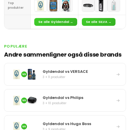
Top
produkter
Se alle Gyldendal →
Se alle SILVA →
POPULÆRE
Andre sammenligner også disse brands
Gyldendal vs VERSACE
→
VS
3 + 11 produkter
Gyldendal vs Philips
→
VS
3 + 10 produkter
Gyldendal vs Hugo Boss
→
VS
3 + 9 produkter