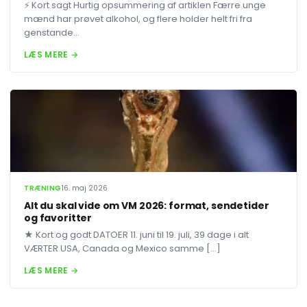
⚡ Kort sagt Hurtig opsummering af artiklen Færre unge
mænd har prøvet alkohol, og flere holder helt fri fra
genstande...
LÆS MERE →
TRÆNING
16. maj 2026
Alt du skal vide om VM 2026: format, sendetider
og favoritter
★ Kort og godt DATOER 11. juni til 19. juli, 39 dage i alt
VÆRTER USA, Canada og Mexico samme […]
LÆS MERE →