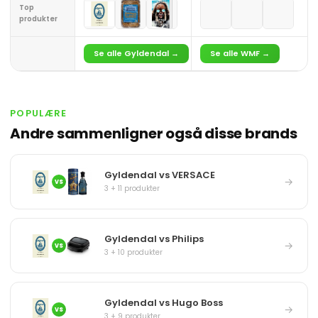
Top
produkter
Se alle Gyldendal →
Se alle WMF →
POPULÆRE
Andre sammenligner også disse brands
Gyldendal vs VERSACE
→
VS
3 + 11 produkter
Gyldendal vs Philips
→
VS
3 + 10 produkter
Gyldendal vs Hugo Boss
→
VS
3 + 9 produkter