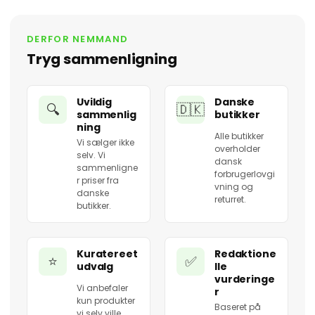
DERFOR NEMMAND
Tryg sammenligning
Uvildig
Danske
🔍
🇩🇰
sammenlig
butikker
ning
Alle butikker
Vi sælger ikke
overholder
selv. Vi
dansk
sammenligne
forbrugerlovgi
r priser fra
vning og
danske
returret.
butikker.
Kuratereet
Redaktione
⭐
✅
udvalg
lle
vurderinge
Vi anbefaler
r
kun produkter
Baseret på
vi selv ville