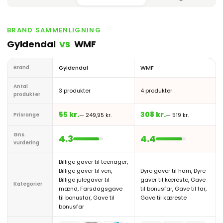
BRAND SAMMENLIGNING
Gyldendal
WMF
VS
Brand
Gyldendal
WMF
Antal
3 produkter
4 produkter
produkter
55 kr.
308 kr.
Prisrange
— 249,95 kr.
— 519 kr.
Gns.
4.3
4.4
vurdering
Billige gaver til teenager,
Billige gaver til ven,
Dyre gaver til ham, Dyre
Billige julegaver til
gaver til kæreste, Gave
Kategorier
mænd, Farsdagsgave
til bonusfar, Gave til far,
til bonusfar, Gave til
Gave til kæreste
bonusfar