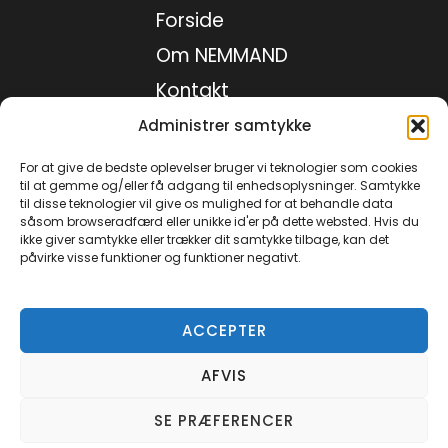
Forside
Om NEMMAND
Kontakt
Medie kit
Administrer samtykke
Privatlivspolitik
For at give de bedste oplevelser bruger vi teknologier som cookies
til at gemme og/eller få adgang til enhedsoplysninger. Samtykke
til disse teknologier vil give os mulighed for at behandle data
såsom browseradfærd eller unikke id'er på dette websted. Hvis du
Facebook
ikke giver samtykke eller trækker dit samtykke tilbage, kan det
påvirke visse funktioner og funktioner negativt.
Instagram
TikTok
YouTube
ACCEPTER
AFVIS
© 2026 Nemmand.dk - Alle rettigheder forbeholdes.
SE PRÆFERENCER