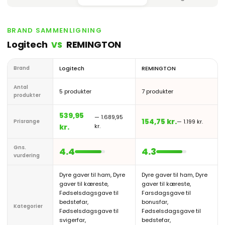
BRAND SAMMENLIGNING
Logitech
REMINGTON
VS
Brand
Logitech
REMINGTON
Antal
5 produkter
7 produkter
produkter
539,95
— 1.689,95
154,75 kr.
Prisrange
— 1.199 kr.
kr.
kr.
Gns.
4.4
4.3
vurdering
Dyre gaver til ham, Dyre
Dyre gaver til ham, Dyre
gaver til kæreste,
gaver til kæreste,
Fødselsdagsgave til
Farsdagsgave til
bedstefar,
bonusfar,
Kategorier
Fødselsdagsgave til
Fødselsdagsgave til
svigerfar,
bedstefar,