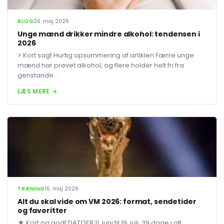
BLOG
26. maj 2026
Unge mænd drikker mindre alkohol: tendensen i
2026
⚡ Kort sagt Hurtig opsummering af artiklen Færre unge
mænd har prøvet alkohol, og flere holder helt fri fra
genstande...
LÆS MERE →
TRÆNING
16. maj 2026
Alt du skal vide om VM 2026: format, sendetider
og favoritter
★ Kort og godt DATOER 11. juni til 19. juli, 39 dage i alt