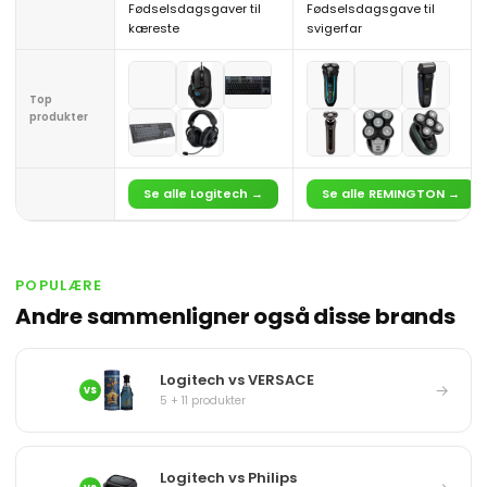
Fødselsdagsgaver til
Fødselsdagsgave til
kæreste
svigerfar
Top
produkter
Se alle Logitech →
Se alle REMINGTON →
POPULÆRE
Andre sammenligner også disse brands
Logitech vs VERSACE
→
VS
5 + 11 produkter
Logitech vs Philips