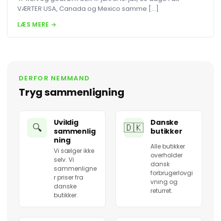
VÆRTER USA, Canada og Mexico samme […]
LÆS MERE →
DERFOR NEMMAND
Tryg sammenligning
Uvildig
Danske
🔍
🇩🇰
sammenlig
butikker
ning
Alle butikker
Vi sælger ikke
overholder
selv. Vi
dansk
sammenligne
forbrugerlovgi
r priser fra
vning og
danske
returret.
butikker.