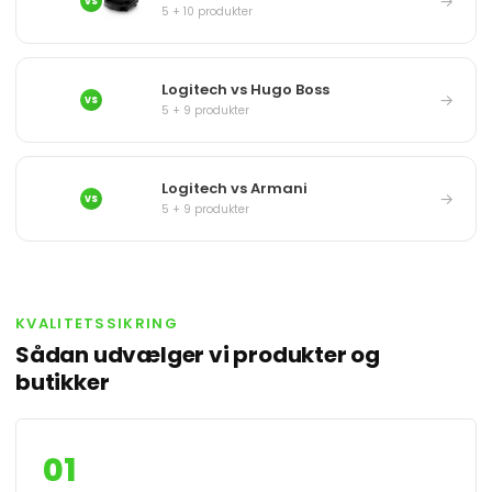
→
VS
5 + 10 produkter
Logitech vs Hugo Boss
→
VS
5 + 9 produkter
Logitech vs Armani
→
VS
5 + 9 produkter
KVALITETSSIKRING
Sådan udvælger vi produkter og
butikker
01