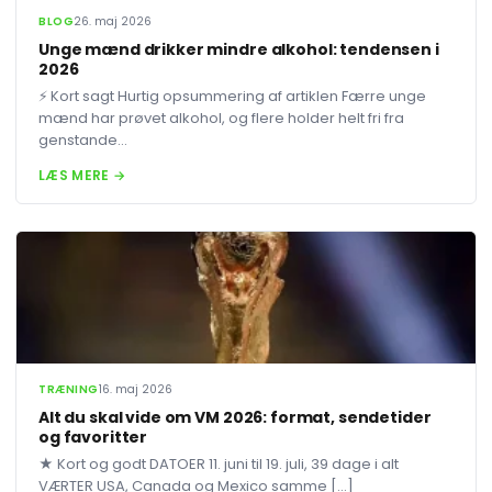
BLOG
26. maj 2026
Unge mænd drikker mindre alkohol: tendensen i
2026
⚡ Kort sagt Hurtig opsummering af artiklen Færre unge
mænd har prøvet alkohol, og flere holder helt fri fra
genstande...
LÆS MERE →
TRÆNING
16. maj 2026
Alt du skal vide om VM 2026: format, sendetider
og favoritter
★ Kort og godt DATOER 11. juni til 19. juli, 39 dage i alt
VÆRTER USA, Canada og Mexico samme […]