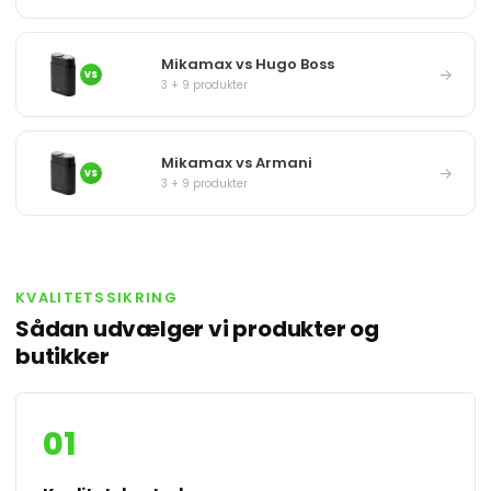
Mikamax vs Hugo Boss
→
VS
3 + 9 produkter
Mikamax vs Armani
→
VS
3 + 9 produkter
KVALITETSSIKRING
Sådan udvælger vi produkter og
butikker
01