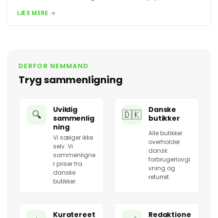
LÆS MERE →
DERFOR NEMMAND
Tryg sammenligning
Uvildig
Danske
🔍
🇩🇰
sammenlig
butikker
ning
Alle butikker
Vi sælger ikke
overholder
selv. Vi
dansk
sammenligne
forbrugerlovgi
r priser fra
vning og
danske
returret.
butikker.
Kuratereet
Redaktione