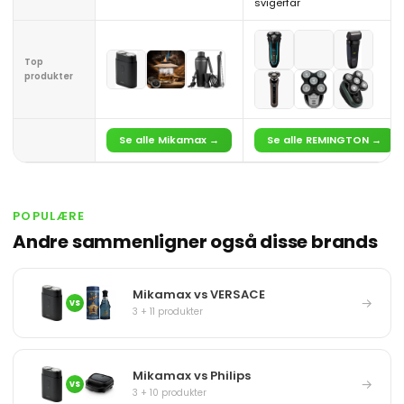
svigerfar
Top
produkter
Se alle Mikamax →
Se alle REMINGTON →
POPULÆRE
Andre sammenligner også disse brands
Mikamax vs VERSACE
→
VS
3 + 11 produkter
Mikamax vs Philips
→
VS
3 + 10 produkter