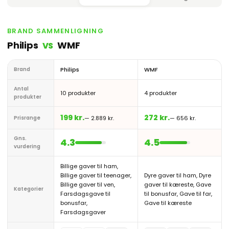
BRAND SAMMENLIGNING
Philips
WMF
VS
Brand
Philips
WMF
Antal
10 produkter
4 produkter
produkter
199 kr.
272 kr.
Prisrange
— 2.889 kr.
— 656 kr.
Gns.
4.3
4.5
vurdering
Billige gaver til ham,
Billige gaver til teenager,
Dyre gaver til ham, Dyre
Billige gaver til ven,
gaver til kæreste, Gave
Kategorier
Farsdagsgave til
til bonusfar, Gave til far,
bonusfar,
Gave til kæreste
Farsdagsgaver