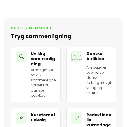
DERFOR NEMMAND
Tryg sammenligning
Uvildig
Danske
🔍
🇩🇰
sammenlig
butikker
ning
Alle butikker
Vi sælger ikke
overholder
selv. Vi
dansk
sammenligne
forbrugerlovgi
r priser fra
vning og
danske
returret.
butikker.
Kuratereet
Redaktione
⭐
✅
udvalg
lle
vurderinge