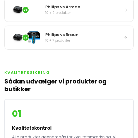
Philips vs Armani
→
VS
10 + 9 produkter
Philips vs Braun
→
VS
10 + 7 produkter
KVALITETSSIKRING
Sådan udvælger vi produkter og
butikker
01
Kvalitetskontrol
Alle produkter gennemgås for kvalitetsmærkning. Vi