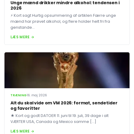
Unge mænd drikker mindre alkohol: tendensen i
2026
⚡ Kort sagt Hurtig opsummering af artiklen Færre unge
mænd har prøvet alkohol, og flere holder helt fri fra
genstande...
LÆS MERE →
TRÆNING
16. maj 2026
Alt du skal vide om VM 2026: format, sendetider
og favoritter
★ Kort og godt DATOER 11. juni til 19. juli, 39 dage i alt
VÆRTER USA, Canada og Mexico samme […]
LÆS MERE →