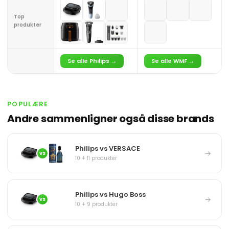
Top
produkter
Se alle Philips →
Se alle WMF →
POPULÆRE
Andre sammenligner også disse brands
Philips vs VERSACE
→
VS
10 + 11 produkter
Philips vs Hugo Boss
→
VS
10 + 9 produkter