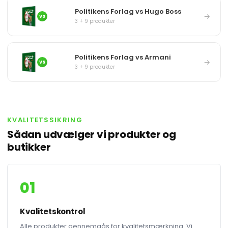
Politikens Forlag vs Hugo Boss
→
VS
3 + 9 produkter
Politikens Forlag vs Armani
→
VS
3 + 9 produkter
KVALITETSSIKRING
Sådan udvælger vi produkter og
butikker
01
Kvalitetskontrol
Alle produkter gennemgås for kvalitetsmærkning. Vi