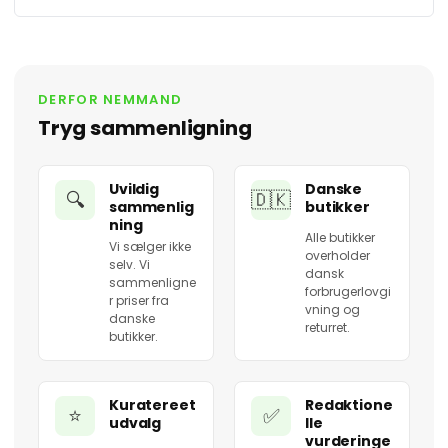
DERFOR NEMMAND
Tryg sammenligning
Uvildig
Danske
🔍
🇩🇰
sammenlig
butikker
ning
Alle butikker
Vi sælger ikke
overholder
selv. Vi
dansk
sammenligne
forbrugerlovgi
r priser fra
vning og
danske
returret.
butikker.
Kuratereet
Redaktione
⭐
✅
udvalg
lle
vurderinge