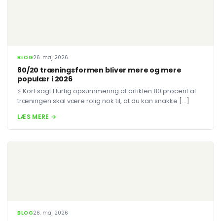
BLOG
26. maj 2026
80/20 træningsformen bliver mere og mere
populær i 2026
⚡ Kort sagt Hurtig opsummering af artiklen 80 procent af
træningen skal være rolig nok til, at du kan snakke […]
LÆS MERE →
BLOG
26. maj 2026