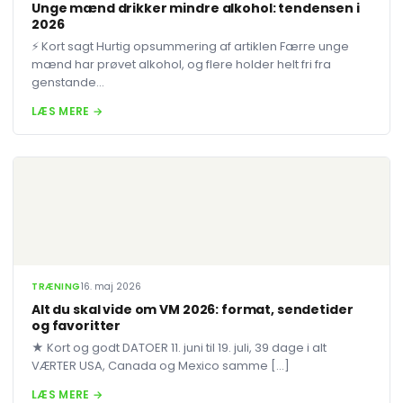
Unge mænd drikker mindre alkohol: tendensen i
2026
⚡ Kort sagt Hurtig opsummering af artiklen Færre unge
mænd har prøvet alkohol, og flere holder helt fri fra
genstande...
LÆS MERE →
TRÆNING
16. maj 2026
Alt du skal vide om VM 2026: format, sendetider
og favoritter
★ Kort og godt DATOER 11. juni til 19. juli, 39 dage i alt
VÆRTER USA, Canada og Mexico samme […]
LÆS MERE →