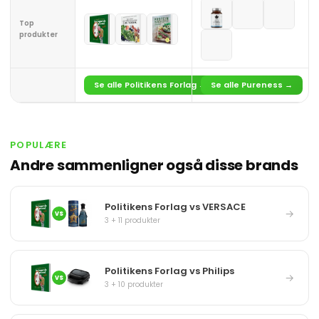
Top
produkter
Se alle Politikens Forlag →
Se alle Pureness →
POPULÆRE
Andre sammenligner også disse brands
Politikens Forlag vs VERSACE
→
VS
3 + 11 produkter
Politikens Forlag vs Philips
→
VS
3 + 10 produkter