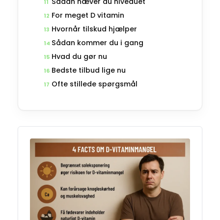
Sådan hæver du niveauet
11
For meget D vitamin
12
Hvornår tilskud hjælper
13
Sådan kommer du i gang
14
Hvad du gør nu
15
Bedste tilbud lige nu
16
Ofte stillede spørgsmål
17