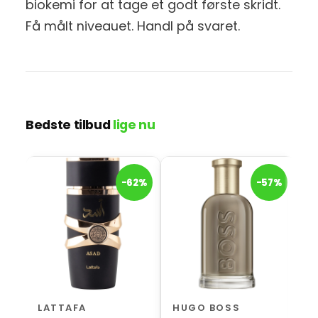
biokemi for at tage et godt første skridt.
Få målt niveauet. Handl på svaret.
Bedste tilbud
lige nu
H
-62%
-57%
H
I
m
LATTAFA
HUGO BOSS