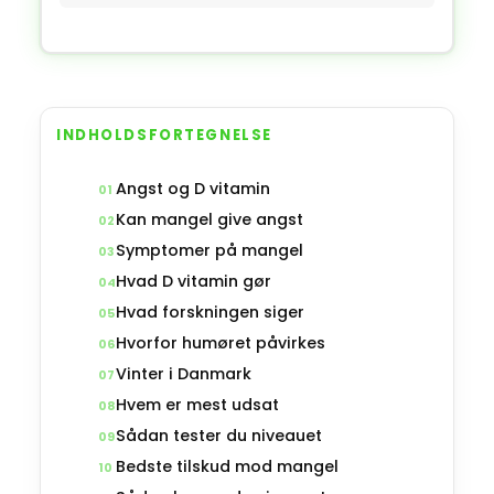
INDHOLDSFORTEGNELSE
Angst og D vitamin
01
Kan mangel give angst
02
Symptomer på mangel
03
Hvad D vitamin gør
04
Hvad forskningen siger
05
Hvorfor humøret påvirkes
06
Vinter i Danmark
07
Hvem er mest udsat
08
Sådan tester du niveauet
09
Bedste tilskud mod mangel
10