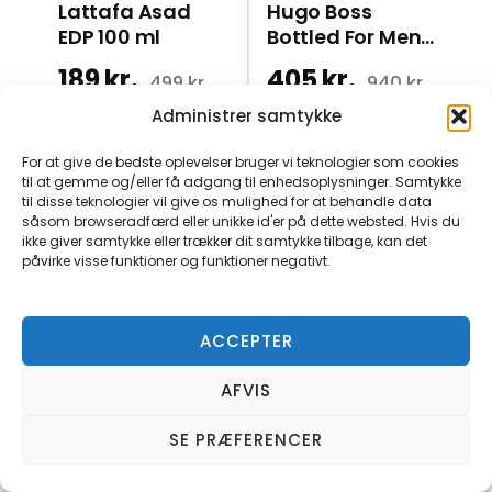
Lattafa Asad
Hugo Boss
EDP 100 ml
Bottled For Men
EDP 100 ml
189 kr.
405 kr.
4
499 kr.
940 kr.
Administrer samtykke
Nordiske butikker
·
4 butikker
Nordiske butikker
·
4 butikker
For at give de bedste oplevelser bruger vi teknologier som cookies
KØB HER
KØB HER
til at gemme og/eller få adgang til enhedsoplysninger. Samtykke
til disse teknologier vil give os mulighed for at behandle data
såsom browseradfærd eller unikke id'er på dette websted. Hvis du
ikke giver samtykke eller trækker dit samtykke tilbage, kan det
påvirke visse funktioner og funktioner negativt.
SE ALLE TILBUD
ACCEPTER
AFVIS
SE PRÆFERENCER
Ofte stillede
spørgsmål