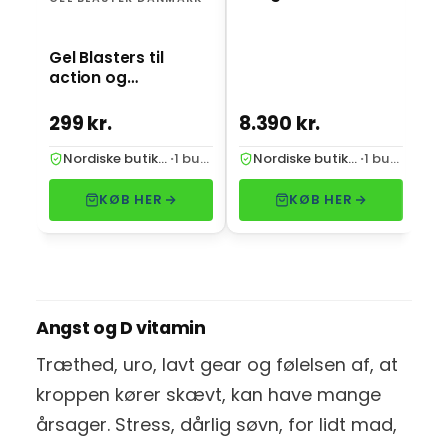
Gel Blasters til
action og
underholdning
299 kr.
8.390 kr.
2.
Nordiske butikker
·
1 butik
Nordiske butikker
·
1 butik
KØB HER
KØB HER
Angst og D vitamin
Træthed, uro, lavt gear og følelsen af, at
kroppen kører skævt, kan have mange
årsager. Stress, dårlig søvn, for lidt mad,