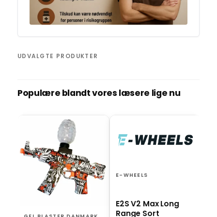
UDVALGTE PRODUKTER
Populære blandt vores læsere lige nu
BO
El
ro
st
E-WHEELS
E2S V2 Max Long
Range Sort
GEL BLASTER DANMARK