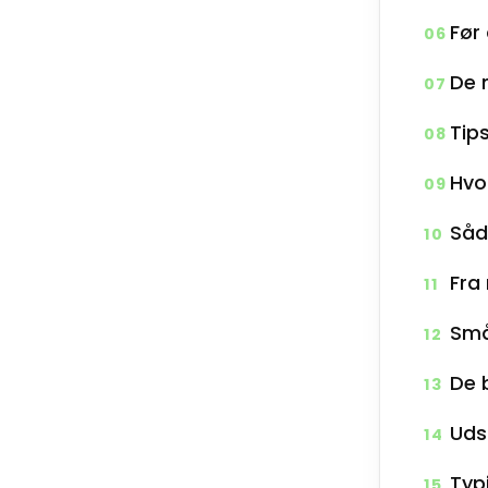
Før
06
De 
07
Tip
08
Hvo
09
Såd
10
Fra 
11
Små
12
De 
13
Udst
14
Typi
15