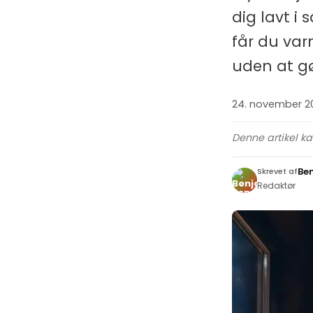
dig lavt i
får du var
uden at gø
24. november 2
Denne artikel k
Be
Skrevet af
Redaktør