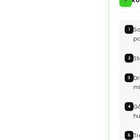
⚡
KO
Sa
pa
St
Dr
mi
Gå
hu
Tr