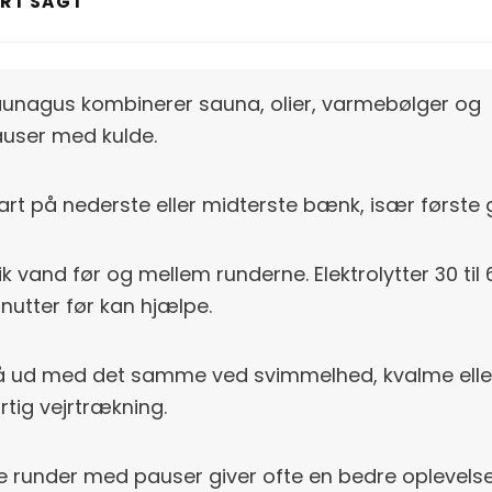
RT SAGT
unagus kombinerer sauna, olier, varmebølger og
user med kulde.
art på nederste eller midterste bænk, især første 
ik vand før og mellem runderne. Elektrolytter 30 til 
nutter før kan hjælpe.
 ud med det samme ved svimmelhed, kvalme eller
rtig vejrtrækning.
e runder med pauser giver ofte en bedre oplevels