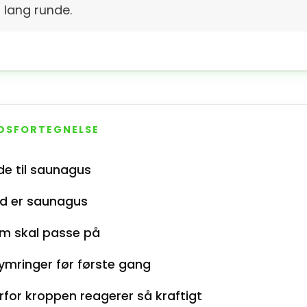
 lang runde.
DSFORTEGNELSE
de til saunagus
d er saunagus
m skal passe på
ymringer før første gang
rfor kroppen reagerer så kraftigt