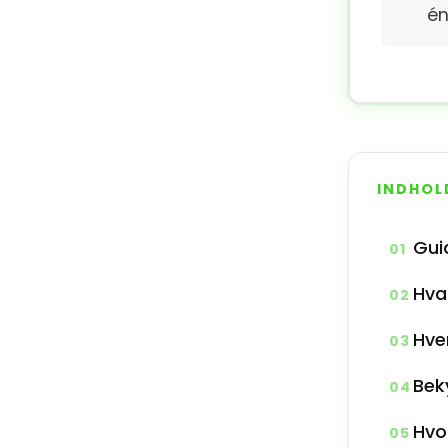
én
INDHOL
Gui
01
Hva
02
Hve
03
Bek
04
Hvo
05