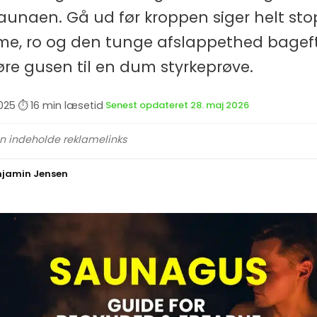
 saunaen. Gå ud før kroppen siger helt sto
me, ro og den tunge afslappethed bageft
re gusen til en dum styrkeprøve.
025
·
⏱ 16 min læsetid
·
Senest opdateret 28. maj 2026
an indeholde reklamelinks
njamin Jensen