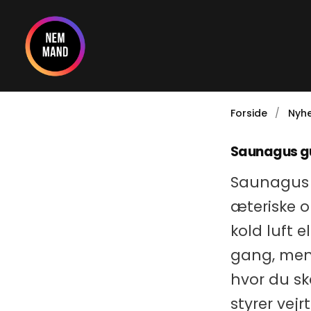
Gå
til
indholdet
Forside
Nyhe
Saunagus gu
Saunagus 
æteriske o
kold luft e
gang, men 
hvor du sk
styrer vejr