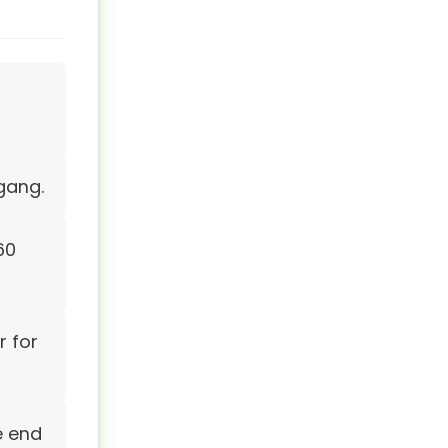
gang.
60
 for
e end