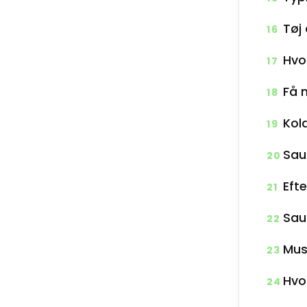
Tøj
16
Hvo
17
Få 
18
Kol
19
Sau
20
Eft
21
Sau
22
Mus
23
Hvo
24