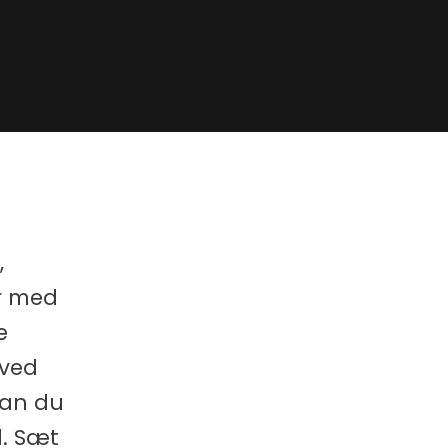
,
er med
e
 ved
dan du
d. Sæt