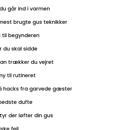
 du går ind i varmen
mest brugte gus teknikker
s til begynderen
r du skal sidde
an trækker du vejret
ny til rutineret
 hacks fra garvede gæster
bedste dufte
yr der løfter din gus
ske fejl