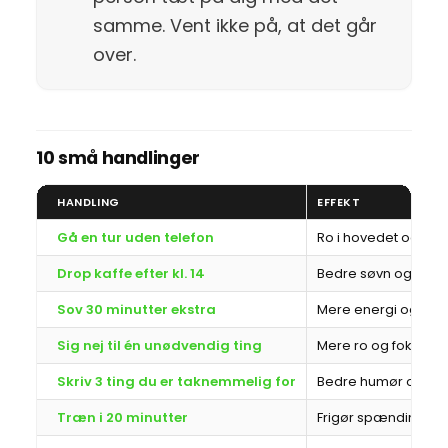
samme. Vent ikke på, at det går
over.
10 små handlinger
HANDLING
EFFEKT
Gå en tur uden telefon
Ro i hovedet og bed
Drop kaffe efter kl. 14
Bedre søvn og laver
Sov 30 minutter ekstra
Mere energi og klar
Sig nej til én unødvendig ting
Mere ro og fokus
Skriv 3 ting du er taknemmelig for
Bedre humør og me
Træn i 20 minutter
Frigør spændinger