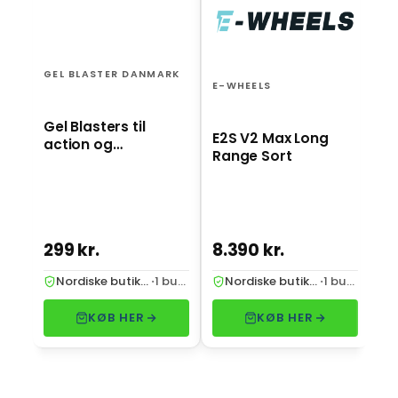
El
ro
GEL BLASTER DANMARK
st
E-WHEELS
Gel Blasters til
E2S V2 Max Long
action og
Range Sort
underholdning
299 kr.
8.390 kr.
2.
Nordiske butikker
·
1 butik
Nordiske butikker
·
1 butik
KØB HER
KØB HER