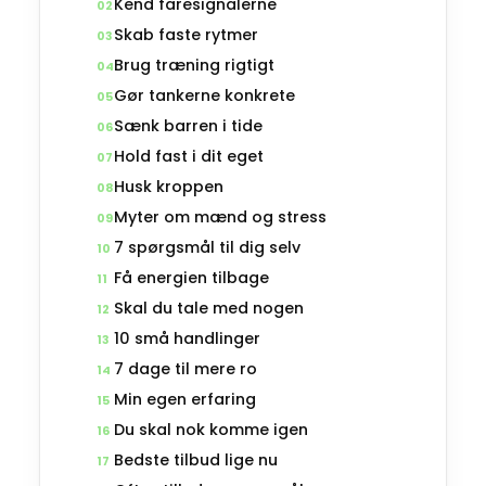
Kend faresignalerne
02
Skab faste rytmer
03
Brug træning rigtigt
04
Gør tankerne konkrete
05
Sænk barren i tide
06
Hold fast i dit eget
07
Husk kroppen
08
Myter om mænd og stress
09
7 spørgsmål til dig selv
10
Få energien tilbage
11
Skal du tale med nogen
12
10 små handlinger
13
7 dage til mere ro
14
Min egen erfaring
15
Du skal nok komme igen
16
Bedste tilbud lige nu
17