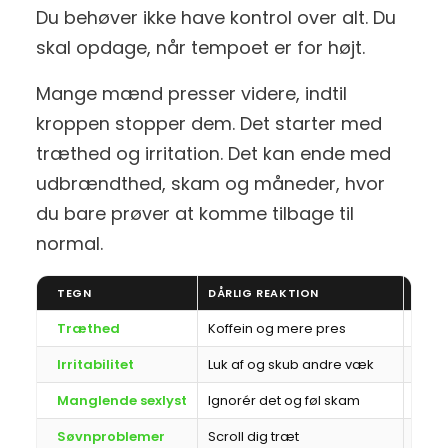
Du behøver ikke have kontrol over alt. Du
skal opdage, når tempoet er for højt.
Mange mænd presser videre, indtil
kroppen stopper dem. Det starter med
træthed og irritation. Det kan ende med
udbrændthed, skam og måneder, hvor
du bare prøver at komme tilbage til
normal.
TEGN
DÅRLIG REAKTION
SUND
Træthed
Koffein og mere pres
Tag 
Irritabilitet
Luk af og skub andre væk
Sig d
Manglende sexlyst
Ignorér det og føl skam
Tjek 
Søvnproblemer
Scroll dig træt
Lav f