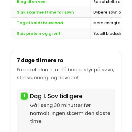
Ring til en ven
Social støtte og kon
Sluk skærme 1 time før søvn
Dybere søvn og min
Tag et koldt brusebad
Mere energi og fok
Spis protein og grønt
Stabilt blodsukker 
7 dage til mere ro
En enkel plan til at få bedre styr på søvn,
stress, energi og hovedet.
Dag 1. Sov tidligere
Gå i seng 30 minutter før
normalt. Ingen skærm den sidste
time.