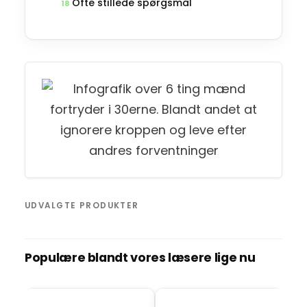
Ofte stillede spørgsmål
18
UDVALGTE PRODUKTER
Populære blandt vores læsere lige nu
BO