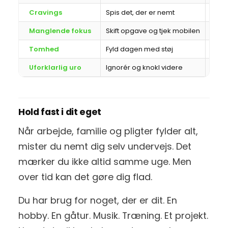
Cravings
Spis det, der er nemt
Plan
Manglende fokus
Skift opgave og tjek mobilen
Hold 
Tomhed
Fyld dagen med støj
Sæt d
Uforklarlig uro
Ignorér og knokl videre
Bevæ
Hold fast i dit eget
Når arbejde, familie og pligter fylder alt,
mister du nemt dig selv undervejs. Det
mærker du ikke altid samme uge. Men
over tid kan det gøre dig flad.
Du har brug for noget, der er dit. En
hobby. En gåtur. Musik. Træning. Et projekt.