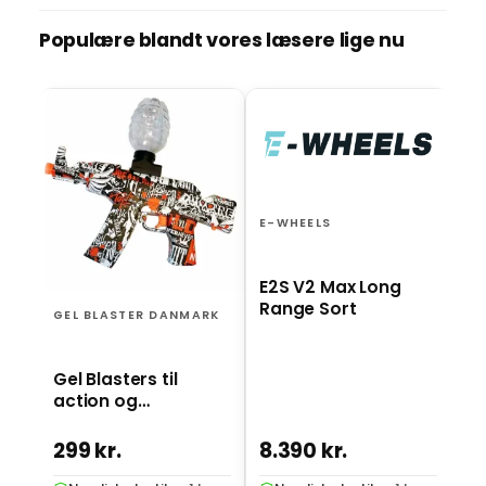
Populære blandt vores læsere lige nu
BO
El
ro
st
E-WHEELS
E2S V2 Max Long
Range Sort
GEL BLASTER DANMARK
Gel Blasters til
action og
underholdning
299 kr.
8.390 kr.
2.