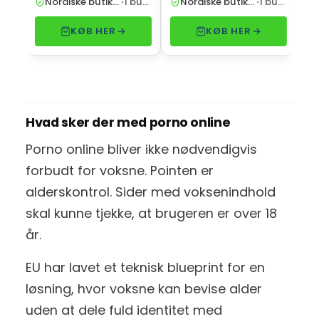
Nordiske butikker
·
1 butik
Nordiske butikker
·
1 butik
KØB HER
KØB HER
Hvad sker der med porno online
Porno online bliver ikke nødvendigvis
forbudt for voksne. Pointen er
alderskontrol. Sider med voksenindhold
skal kunne tjekke, at brugeren er over 18
år.
EU har lavet et teknisk blueprint for en
løsning, hvor voksne kan bevise alder
uden at dele fuld identitet med