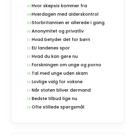
Hvor skepsis kommer fra
07
Hverdagen med alderskontrol
08
Storbritannien er allerede i gang
09
Anonymitet og privatliv
10
Hvad betyder det for børn
11
EU landenes spor
12
Hvad du kan gøre nu
13
Forskningen om unge og porno
14
Tal med unge uden skam
15
Lovlige valg for voksne
16
Når staten bliver dørmand
17
Bedste tilbud lige nu
18
Ofte stillede spørgsmål
19