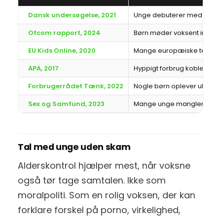
Dansk undersøgelse, 2021
Unge debuterer med porno
Ofcom rapport, 2024
Børn møder voksent indhol
EU Kids Online, 2020
Mange europæiske teenage
APA, 2017
Hyppigt forbrug kobles til 
Forbrugerrådet Tænk, 2022
Nogle børn oplever ubehag 
Sex og Samfund, 2023
Mange unge mangler sprog 
Tal med unge uden skam
Alderskontrol hjælper mest, når voksne
også tør tage samtalen. Ikke som
moralpoliti. Som en rolig voksen, der kan
forklare forskel på porno, virkelighed,