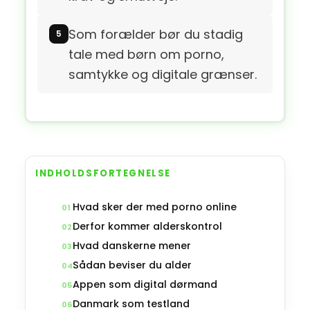
Som forælder bør du stadig
tale med børn om porno,
samtykke og digitale grænser.
INDHOLDSFORTEGNELSE
Hvad sker der med porno online
01
Derfor kommer alderskontrol
02
Hvad danskerne mener
03
Sådan beviser du alder
04
Appen som digital dørmand
05
Danmark som testland
06