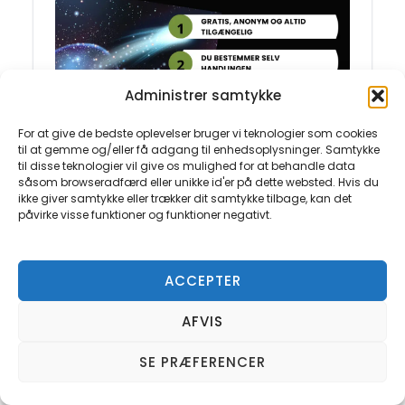
Administrer samtykke
For at give de bedste oplevelser bruger vi teknologier som cookies
til at gemme og/eller få adgang til enhedsoplysninger. Samtykke
til disse teknologier vil give os mulighed for at behandle data
såsom browseradfærd eller unikke id'er på dette websted. Hvis du
ikke giver samtykke eller trækker dit samtykke tilbage, kan det
påvirke visse funktioner og funktioner negativt.
Fantasi kræver ingen app
ACCEPTER
Fantasi kræver hverken WiFi, betalingskort
AFVIS
eller aldersbevis. Den er gratis, privat og
lidt mere krævende end at scrolle sig
SE PRÆFERENCER
doven.