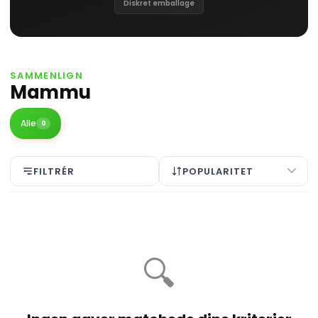
Diskret emballage
SAMMENLIGN
Mammu
Alle
0
FILTRÉR
POPULARITET
🔍