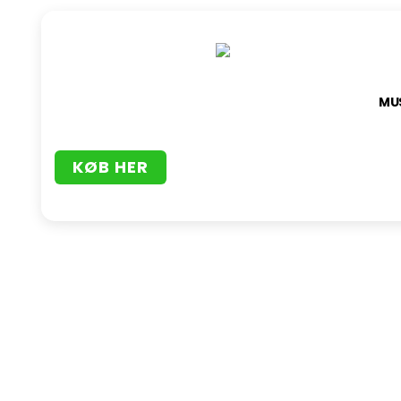
MU
KØB HER