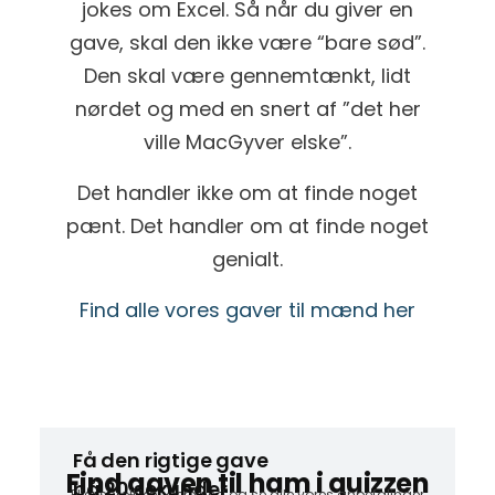
jokes om Excel. Så når du giver en
gave, skal den ikke være “bare sød”.
Den skal være gennemtænkt, lidt
nørdet og med en snert af ”det her
ville MacGyver elske”.
Det handler ikke om at finde noget
pænt. Det handler om at finde noget
genialt.
Find alle vores gaver til mænd her
Få den rigtige gave
Find gaven til ham i quizzen
på 20 sekunder
Eller scroll længere ned og se alle vores anbefalinger