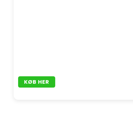
KØB HER