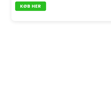
KØB HER