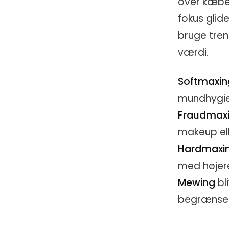
over kæbev
fokus glide
bruge tren
værdi.
Softmaxin
mundhygie
Fraudmax
makeup ell
Hardmaxi
med højere
Mewing
bl
begrænse