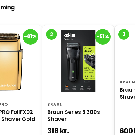
oming
2
3
-61%
-51%
BRAU
Braun
Shave
in-1
 PRO
BRAUN
PRO FoilFX02
Braun Series 3 300s
 Shaver Gold
Shaver
318 kr.
600 