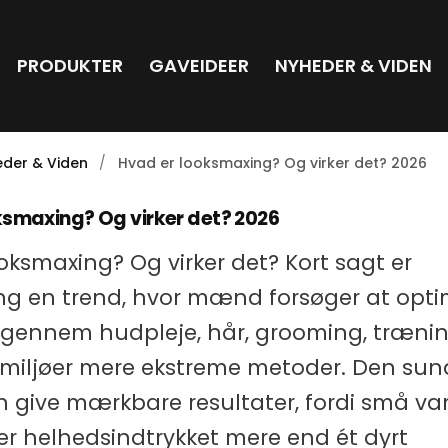
PRODUKTER
GAVEIDEER
NYHEDER & VIDEN
der & Viden
Hvad er looksmaxing? Og virker det? 2026
ksmaxing? Og virker det? 2026
oksmaxing? Og virker det? Kort sagt er
ng en trend, hvor mænd forsøger at opti
ennem hudpleje, hår, grooming, træning,
 miljøer mere ekstreme metoder. Den sun
n give mærkbare resultater, fordi små va
r helhedsindtrykket mere end ét dyrt