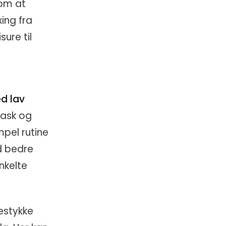
 om at
ing fra
ure til
d lav
vask og
impel rutine
d bedre
nkelte
estykke