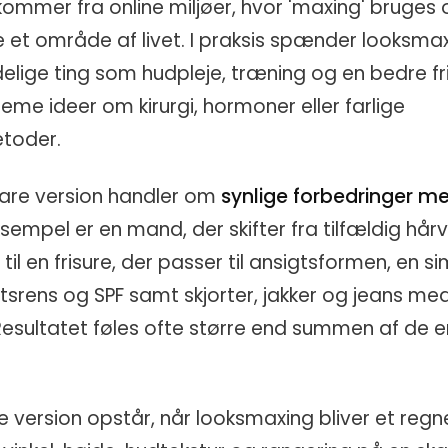
ommer fra online miljøer, hvor 'maxing' bruges
et område af livet. I praksis spænder looksmax
delige ting som hudpleje, træning og en bedre fris
eme ideer om kirurgi, hormoner eller farlige
etoder.
are version handler om
synlige forbedringer me
eksempel er en mand, der skifter fra tilfældig hår
rt til en frisure, der passer til ansigtsformen, en s
srens og SPF samt skjorter, jakker og jeans me
esultatet føles ofte større end summen af de e
 version opstår, når looksmaxing bliver et regn