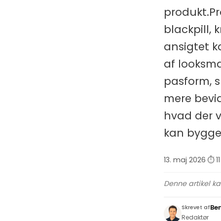
produkt.Pr
blackpill, 
ansigtet k
af looksma
pasform, s
mere bevid
hvad der v
kan bygge 
13. maj 2026
·
⏱ 1
Denne artikel k
Be
Skrevet af
Redaktør