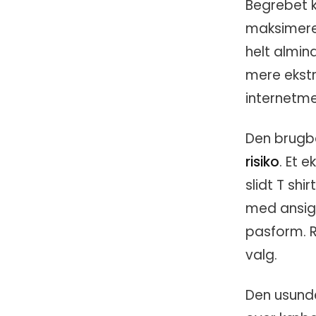
Begrebet k
maksimere 
helt almin
mere ekstr
internetm
Den brugb
risiko
. Et 
slidt T shi
med ansigt
pasform. R
valg.
Den usunde