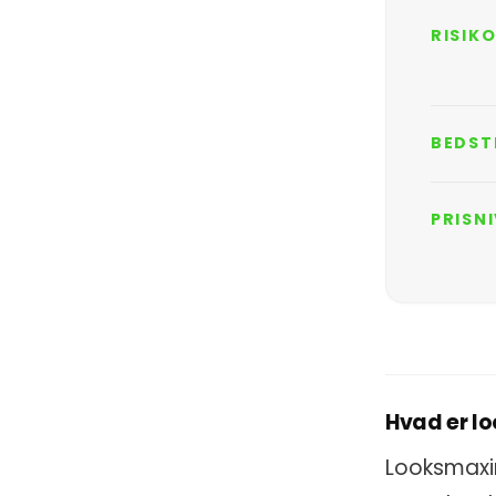
RISIK
BEDST
PRISN
Hvad er l
Looksmaxi