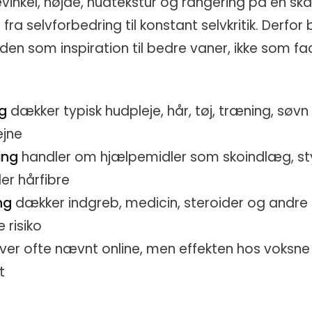
inkel, højde, hudtekstur og rangering på en ska
 fra selvforbedring til konstant selvkritik. Derfor
den som inspiration til bedre vaner, ikke som fac
g
dækker typisk hudpleje, hår, tøj, træning, søvn
jne
ing
handler om hjælpemidler som skoindlæg, sty
er hårfibre
ng
dækker indgreb, medicin, steroider og andr
 risiko
iver ofte nævnt online, men effekten hos voksne
t