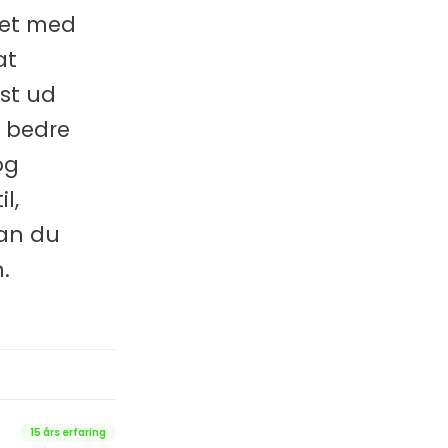
det med
at
est ud
, bedre
og
l,
dan du
.
15 års erfaring