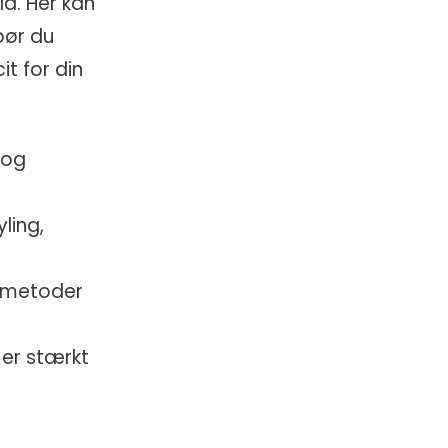
la. Her kan
 bør du
it for din
 og
ling,
e metoder
 er stærkt