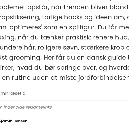
oblemet opstår, når trenden bliver blan
kropsfiksering, farlige hacks og ideen om, 
an 'optimeres' som en spilfigur. Du får m
xing, når du tænker praktisk: renere hud
undere hår, roligere søvn, stærkere krop 
st grooming. Her får du en dansk guide ti
irker, hvad du bør springe over, og hvor
en rutine uden at miste jordforbindelsen
1 min læsetid
an indeholde reklamelinks
njamin Jensen