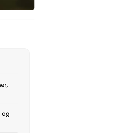
er,
g og