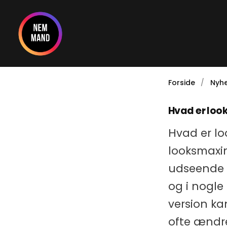
Gå
til
indholdet
Forside
Nyhe
Hvad er loo
Hvad er lo
looksmaxi
udseende g
og i nogle
version ka
ofte ændre