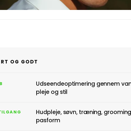
RT OG GODT
Udseendeoptimering gennem van
B
pleje og stil
Hudpleje, søvn, træning, groomin
TILGANG
pasform