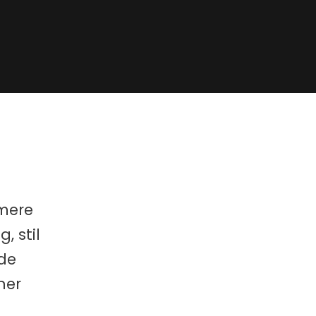
mere
 stil
de
ner